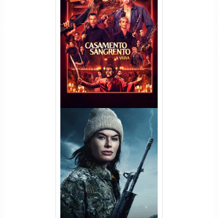
Casamento Sangrento: A
Viúva Torrent (2026) WEB-DL
720p/1080p/4K Dual Áudio
Balística Torrent (2025) WEB-
DL 1080p Dual Áudio