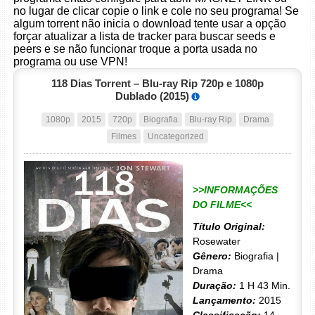
no lugar de clicar copie o link e cole no seu programa! Se
algum torrent não inicia o download tente usar a opção
forçar atualizar a lista de tracker para buscar seeds e
peers e se não funcionar troque a porta usada no
programa ou use VPN!
118 Dias Torrent – Blu-ray Rip 720p e 1080p
Dublado (2015)
1080p
2015
720p
Biografia
Blu-ray Rip
Drama
Filmes
Uncategorized
>>INFORMAÇÕES
DO FILME<<
Título Original:
Rosewater
Gênero:
Biografia |
Drama
Duração:
1 H 43 Min.
Lançamento:
2015