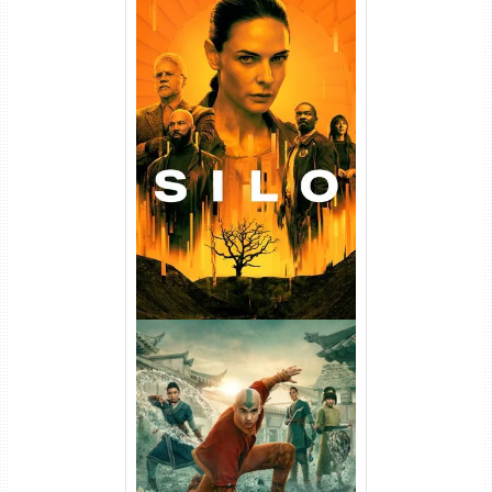
Silo 1ª Temporada Torrent
(2023) WEB-DL
720p/1080p/4K Dual Áudio
Avatar: O Último Mestre do
Ar 2ª Temporada Torrent