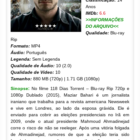
Classificação:
14
Anos
IMDb:
6.6
>>INFORMAÇÕES
DO ARQUIVO<<
Qualidade:
Blu-ray
Rip
Formato:
MP4
Áudio:
Português
Legenda:
Sem Legenda
Qualidade de Áudio:
10 (2.0)
Qualidade de Vídeo:
10
Tamanho:
880 MB (720p) | 1.71 GB (1080p)
Sinopse:
No filme 118 Dias Torrent – Blu-ray Rip 720p e
1080p Dublado (2015), Maziar Bahari é um jornalista
iraniano que trabalha para a revista americana Newsweek
e vive em Londres, ao lado da esposa grávida. Ele é
enviado para cobrir as eleições presidenciais no Irã em
2009, onde o atual presidente Mahmoud Ahmadinejad
corre o risco de não se reeleger. Após uma vitória folgada
de Ahmadinejad, rumores de que a eleição teria sido