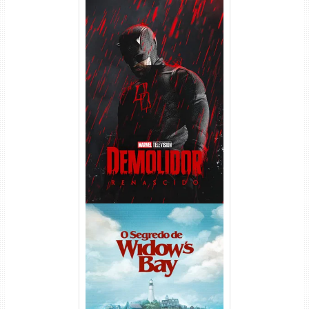
Demolidor: Renascido 2ª
Temporada (2026) WEB-DL
1080p Dual Áudio
O Segredo de Widow’s Bay
1ª Temporada Torrent (2026)