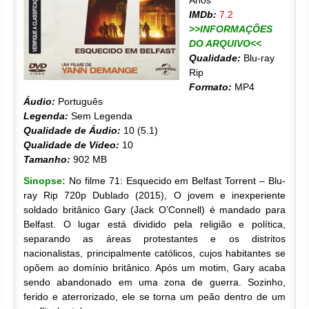
Anos
IMDb:
7.2
>>INFORMAÇÕES
DO ARQUIVO<<
Qualidade:
Blu-ray
Rip
Formato:
MP4
Áudio:
Português
Legenda:
Sem Legenda
Qualidade de Áudio:
10 (5.1)
Qualidade de Vídeo:
10
Tamanho:
902 MB
Sinopse:
No filme 71: Esquecido em Belfast Torrent – Blu-
ray Rip 720p Dublado (2015), O jovem e inexperiente
soldado britânico Gary (Jack O’Connell) é mandado para
Belfast. O lugar está dividido pela religião e política,
separando as áreas protestantes e os distritos
nacionalistas, principalmente católicos, cujos habitantes se
opõem ao domínio britânico. Após um motim, Gary acaba
sendo abandonado em uma zona de guerra. Sozinho,
ferido e aterrorizado, ele se torna um peão dentro de um