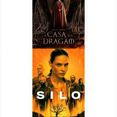
A Casa do Dragão 1ª
Temporada Torrent (2022)
WEB-DL 720p/1080p Dual
Áudio
Silo 1ª Temporada Torrent
(2023) WEB-DL
720p/1080p/4K Dual Áudio