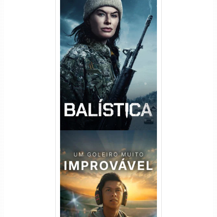
Balística Torrent (2025) WEB-
DL 1080p Dual Áudio
Um Goleiro Muito Improvável
Torrent (2026) WEB-DL 1080p
Dual Áudio