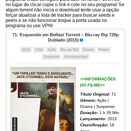
no lugar de clicar copie o link e cole no seu programa! Se
algum torrent não inicia o download tente usar a opção
forçar atualizar a lista de tracker para buscar seeds e
peers e se não funcionar troque a porta usada no
programa ou use VPN!
71: Esquecido em Belfast Torrent – Blu-ray Rip 720p
Dublado (2015)
2015
720p
Ação
Blu-ray Rip
Drama
Filmes
Suspense
Uncategorized
>>INFORMAÇÕES
DO FILME<<
Título Original:
71
Gênero:
Ação |
Drama | Suspense
Duração:
1 h 39 Min.
Lançamento:
2015
Classificação:
16