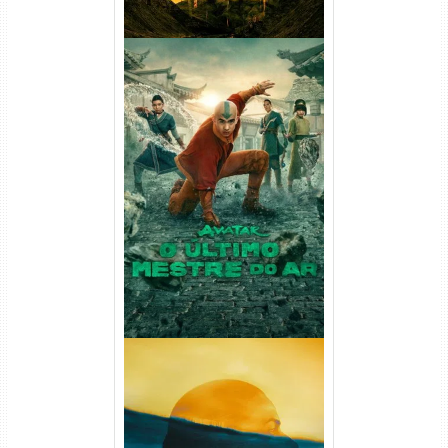
Avatar: O Último Mestre do
Ar 2ª Temporada Torrent
(2026) WEB-DL 1080p Dual
Áudio