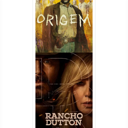
Origem 4ª Temporada Torrent
(2026) WEB-DL 1080p/4K
Dual Áudio
Rancho Dutton 1ª
Temporada Torrent (2026)
WEB-DL 1080p Dual Áudio