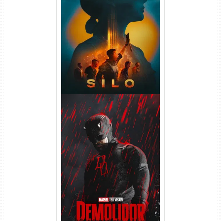
Silo 2ª Temporada (2024)
WEB-DL 1080p Dual Áudio
Demolidor: Renascido 2ª
Temporada (2026) WEB-DL
1080p Dual Áudio