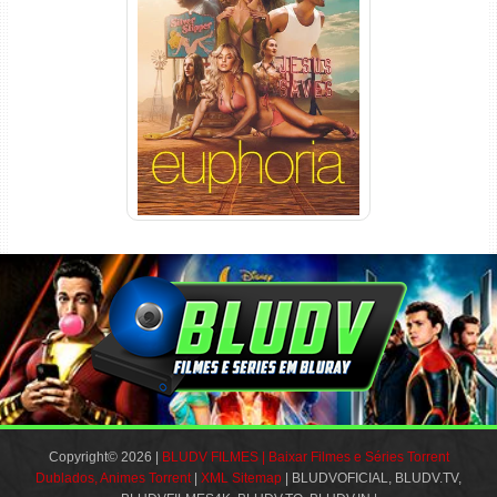
Euphoria 3ª Temporada
Torrent (2026) WEB-DL 1080p
Dual Áudio
Copyright© 2026 |
BLUDV FILMES | Baixar Filmes e Séries Torrent
Dublados, Animes Torrent
|
XML Sitemap
| BLUDVOFICIAL, BLUDV.TV,