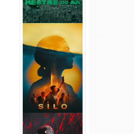
Silo 2ª Temporada (2024)
WEB-DL 1080p Dual Áudio