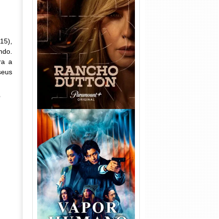
Rancho Dutton 1ª
Temporada Torrent (2026)
15),
WEB-DL 1080p Dual Áudio
ndo.
ra a
seus
o
Vapor Humano 1ª Temporada
Torrent (2026) WEB-DL 1080p
Dual Áudio