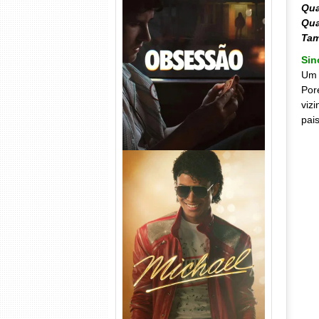
Qua
Qua
Obsessão Torrent (2026)
Ta
WEB-DL 1080p/4K Dual
Áudio
Sin
Um 
Por
viz
pais
Michael Torrent (2026) WEB-
DL 1080p/4K Dual Áudio