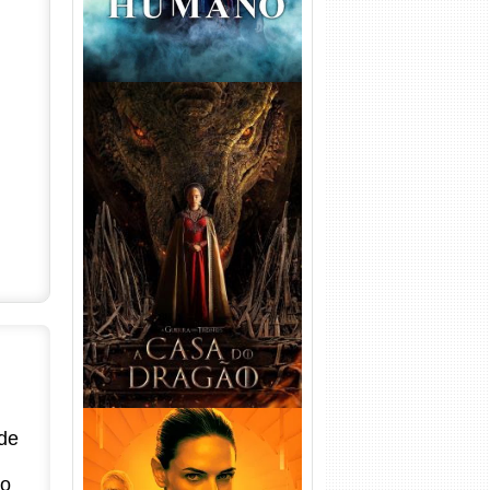
A Casa do Dragão 1ª
Temporada Torrent (2022)
WEB-DL 720p/1080p Dual
Áudio
de
no