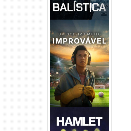
Um Goleiro Muito Improvável
Torrent (2026) WEB-DL 1080p
Dual Áudio