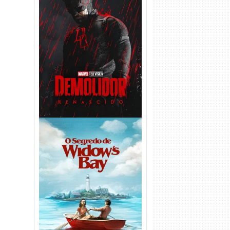
Demolidor: Renascido 2ª
Temporada (2026) WEB-DL
1080p Dual Áudio
O Segredo de Widow’s Bay
1ª Temporada Torrent (2026)
WEB-DL 1080p Dual Áudio