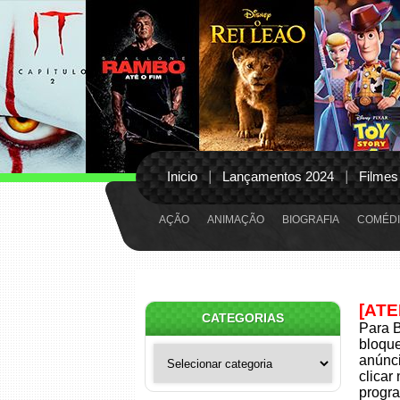
Inicio
Lançamentos 2024
Filmes
AÇÃO
ANIMAÇÃO
BIOGRAFIA
COMÉDI
[AT
CATEGORIAS
Para B
bloqu
Categorias
anúnci
clicar
progra