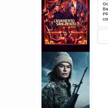
Go
Ba
Casamento Sangrento: A
PR
Viúva Torrent (2026) WEB-DL
co
720p/1080p/4K Dual Áudio
Balística Torrent (2025) WEB-
DL 1080p Dual Áudio