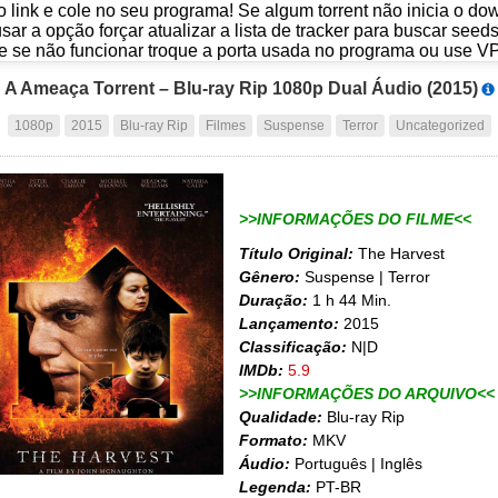
o link e cole no seu programa! Se algum torrent não inicia o d
usar a opção forçar atualizar a lista de tracker para buscar seed
e se não funcionar troque a porta usada no programa ou use V
A Ameaça Torrent – Blu-ray Rip 1080p Dual Áudio (2015)
1080p
2015
Blu-ray Rip
Filmes
Suspense
Terror
Uncategorized
>>INFORMAÇÕES DO FILME<<
Título Original:
The Harvest
Gênero:
Suspense | Terror
Duração:
1 h 44 Min.
Lançamento:
2015
Classificação:
N|D
IMDb:
5.9
>>INFORMAÇÕES DO ARQUIVO<<
Qualidade:
Blu-ray Rip
Formato:
MKV
Áudio:
Português | Inglês
Legenda:
PT-BR