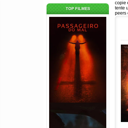
copie 
tente 
TOP FILMES
peers 
Passageiro do Mal Torrent
(2026) WEB-DL 1080p Dual
Áudio