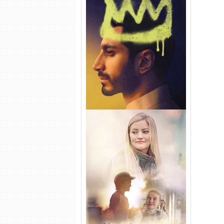
Hamlet Torrent (2026) WEB-
DL 1080p Dual Áudio
Uma Amizade para Recordar
Torrent (2025) WEB-DL 1080p
Dual Áudio