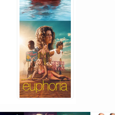
Euphoria 3ª Temporada
Torrent (2026) WEB-DL 1080p
Dual Áudio