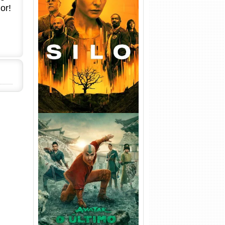
or!
Silo 1ª Temporada Torrent
(2023) WEB-DL
720p/1080p/4K Dual Áudio
Avatar: O Último Mestre do
Ar 2ª Temporada Torrent
(2026) WEB-DL 1080p Dual
Áudio