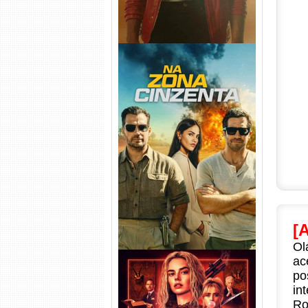
Na Zona Cinzenta Torrent
(2026) WEB-DL 1080p/4K
Dual Áudio
[
Ol
ac
po
in
Ro