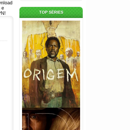
ownload
s e
TOP SÉRIES
PN!
Origem 4ª Temporada Torrent
(2026) WEB-DL 1080p/4K
Dual Áudio