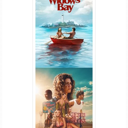
O Segredo de Widow’s Bay
1ª Temporada Torrent (2026)
WEB-DL 1080p Dual Áudio
Euphoria 3ª Temporada
Torrent (2026) WEB-DL 1080p
Dual Áudio