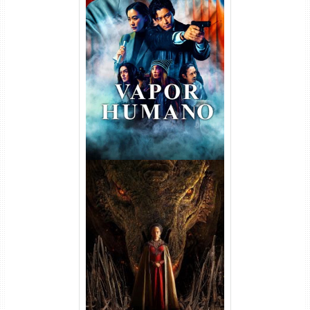
Vapor Humano 1ª Temporada
Torrent (2026) WEB-DL 1080p
Dual Áudio
A Casa do Dragão 1ª
Temporada Torrent (2022)
WEB-DL 720p/1080p Dual
Áudio