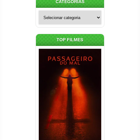
CATEGORIAS
Categorias
TOP FILMES
Passageiro do Mal Torrent
(2026) WEB-DL 1080p Dual
Áudio