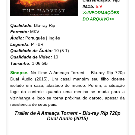
Classificação:
N|D
IMDb:
5.9
>>INFORMAÇÕES
DO ARQUIVO<<
Qualidade:
Blu-ray Rip
Formato:
MKV
Áudio:
Português | Inglês
Legenda:
PT-BR
Qualidade de Áudio:
10 (5.1)
Qualidade de Vídeo:
10
Tamanho:
1.06 GB
Sinopse:
No filme A Ameaça Torrent – Blu-ray Rip 720p
Dual Áudio (2015), Um casal mantém seu filho doente
isolado em casa, afastado do mundo. Porém, a situação
foge do controle quando uma menina se muda para a
vizinhança e logo se torna próxima do garoto, apesar da
resistência de seus pais.
Trailer de A Ameaça Torrent – Blu-ray Rip 720p
Dual Áudio (2015)