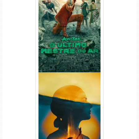
Avatar: O Último Mestre do
Ar 2ª Temporada Torrent
(2026) WEB-DL 1080p Dual
Áudio
Silo 2ª Temporada (2024)
WEB-DL 1080p Dual Áudio