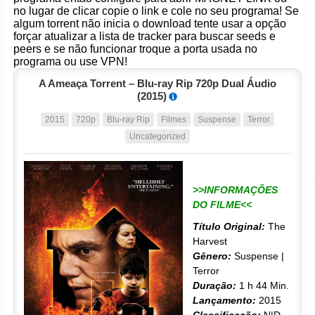
no lugar de clicar copie o link e cole no seu programa! Se
algum torrent não inicia o download tente usar a opção
forçar atualizar a lista de tracker para buscar seeds e
peers e se não funcionar troque a porta usada no
programa ou use VPN!
A Ameaça Torrent – Blu-ray Rip 720p Dual Áudio
(2015)
2015
720p
Blu-ray Rip
Filmes
Suspense
Terror
Uncategorized
>>INFORMAÇÕES
DO FILME<<
Título Original:
The
Harvest
Gênero:
Suspense |
Terror
Duração:
1 h 44 Min.
Lançamento:
2015