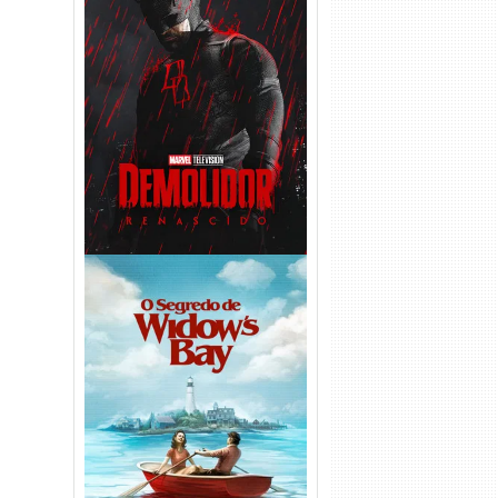
Demolidor: Renascido 2ª
Temporada (2026) WEB-DL
1080p Dual Áudio
O Segredo de Widow’s Bay
1ª Temporada Torrent (2026)
WEB-DL 1080p Dual Áudio