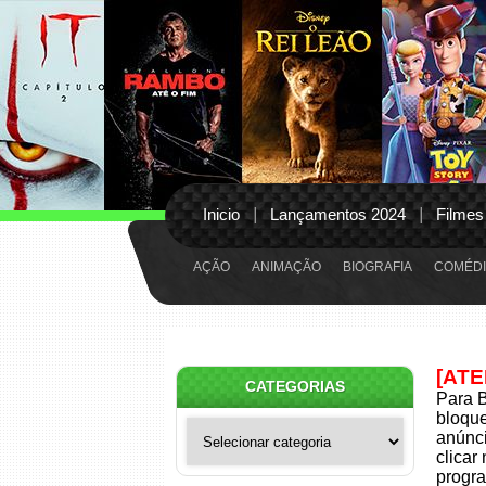
Inicio
Lançamentos 2024
Filmes
AÇÃO
ANIMAÇÃO
BIOGRAFIA
COMÉDI
[AT
CATEGORIAS
Para B
bloqu
Categorias
anúnci
clicar
progra