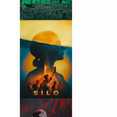
Silo 2ª Temporada (2024)
WEB-DL 1080p Dual Áudio