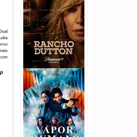
Rancho Dutton 1ª
Temporada Torrent (2026)
WEB-DL 1080p Dual Áudio
Dual
udia
erno
rato
 com
0p
Vapor Humano 1ª Temporada
Torrent (2026) WEB-DL 1080p
Dual Áudio