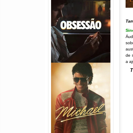
Obsessão Torrent (2026)
WEB-DL 1080p/4K Dual
Ta
Áudio
Sin
Áud
sob
aus
de 
a a
T
Michael Torrent (2026) WEB-
DL 1080p/4K Dual Áudio