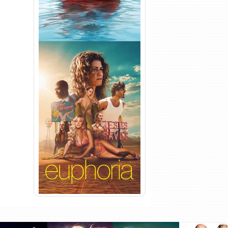
Euphoria 3ª Temporada
Torrent (2026) WEB-DL 1080p
Dual Áudio