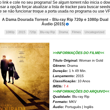
o link e cole no seu programa! Se algum torrent não inicia o d
usar a opção forçar atualizar a lista de tracker para buscar seed
e se não funcionar troque a porta usada no programa ou use V
A Dama Dourada Torrent – Blu-ray Rip 720p e 1080p Dual
Áudio (2015)
1080p
2015
720p
Blu-ray Rip
Drama
Filmes
Uncategorized
>>INFORMAÇÕES DO FILME<<
Título Original:
Woman in Gold
Gênero:
Drama
Duração:
1 h 49 Min.
Lançamento:
2015
Classificação:
10 Anos
IMDb:
7.4
>>INFORMAÇÕES DO ARQUIVO<<
Qualidade:
Blu-ray Rip
Formato:
MKV
Áudio:
Português | Inglês