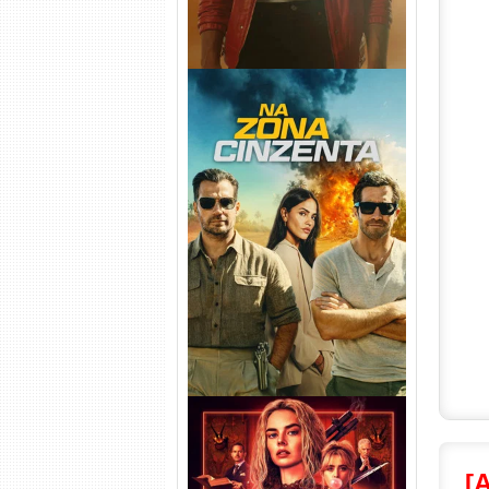
Na Zona Cinzenta Torrent
(2026) WEB-DL 1080p/4K
Dual Áudio
[