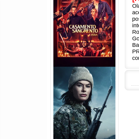
Ol
ac
Casamento Sangrento: A
po
Viúva Torrent (2026) WEB-DL
in
720p/1080p/4K Dual Áudio
Ro
Go
Ba
PR
co
Balística Torrent (2025) WEB-
DL 1080p Dual Áudio