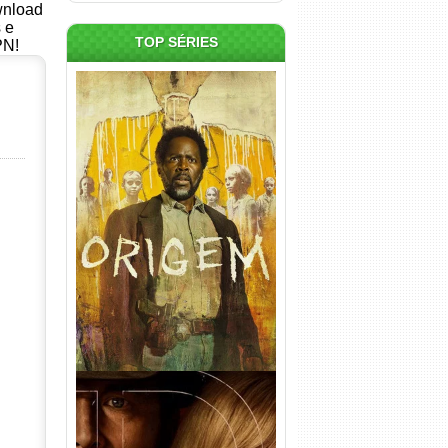
ownload
s e
TOP SÉRIES
PN!
Origem 4ª Temporada Torrent
(2026) WEB-DL 1080p/4K
Dual Áudio