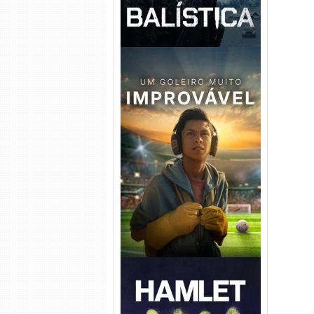
Um Goleiro Muito Improvável
Torrent (2026) WEB-DL 1080p
Dual Áudio