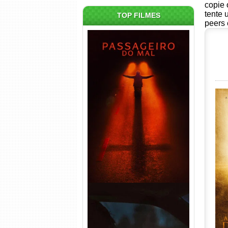
copie 
tente 
TOP FILMES
peers 
Passageiro do Mal Torrent
(2026) WEB-DL 1080p Dual
Áudio