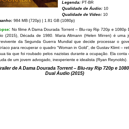
Legenda:
PT-BR
Qualidade de Áudio:
10
Qualidade de Vídeo:
10
manho:
984 MB (720p) | 1.81 GB (1080p)
opse:
No filme A Dama Dourada Torrent – Blu-ray Rip 720p e 1080p 
io (2015), Década de 1980. Maria Altmann (Helen Mirren) é uma j
revivente da Segunda Guerra Mundial que decide processar o gov
tríaco para recuperar o quadro “Woman in Gold”, de Gustav Klimt – ret
sua tia que foi roubado pelos nazistas durante a ocupação. Ela conta
juda de um jovem advogado, inexperiente e idealista (Ryan Reynolds).
railer de A Dama Dourada Torrent – Blu-ray Rip 720p e 108
Dual Áudio (2015)