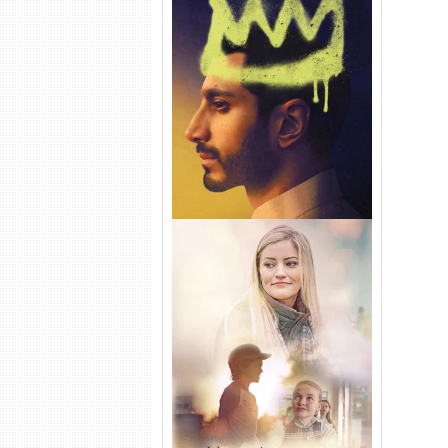
Hamlet Torrent (2026) WEB-
DL 1080p Dual Áudio
Uma Amizade para Recordar
Torrent (2025) WEB-DL 1080p
Dual Áudio