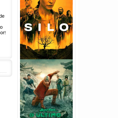
Silo 1ª Temporada Torrent
de
(2023) WEB-DL
720p/1080p/4K Dual Áudio
no
or!
Avatar: O Último Mestre do
Ar 2ª Temporada Torrent
(2026) WEB-DL 1080p Dual
Áudio