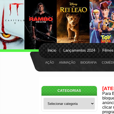
Inicio
Lançamentos 2024
Filmes
AÇÃO
ANIMAÇÃO
BIOGRAFIA
COMÉDI
[AT
CATEGORIAS
Para B
bloqu
Categorias
anúnci
clicar
progra