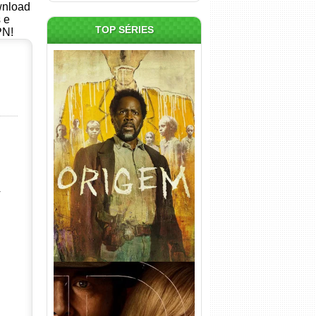
ownload
s e
TOP SÉRIES
PN!
Origem 4ª Temporada Torrent
(2026) WEB-DL 1080p/4K
Dual Áudio
r