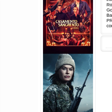
Ro
Go
Casamento Sangrento: A
Ba
Viúva Torrent (2026) WEB-DL
PR
720p/1080p/4K Dual Áudio
co
Balística Torrent (2025) WEB-
DL 1080p Dual Áudio