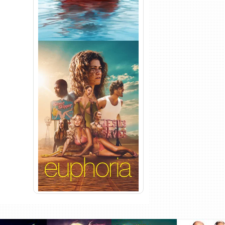
Euphoria 3ª Temporada
Torrent (2026) WEB-DL 1080p
Dual Áudio