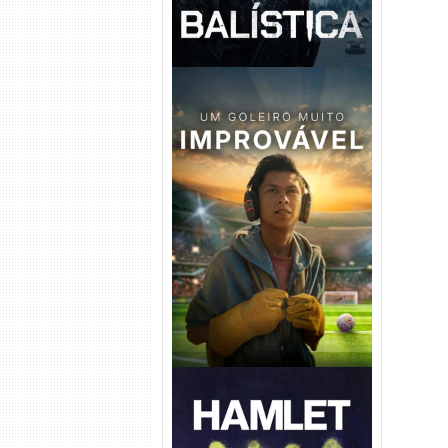
Um Goleiro Muito Improvável
Torrent (2026) WEB-DL 1080p
Dual Áudio