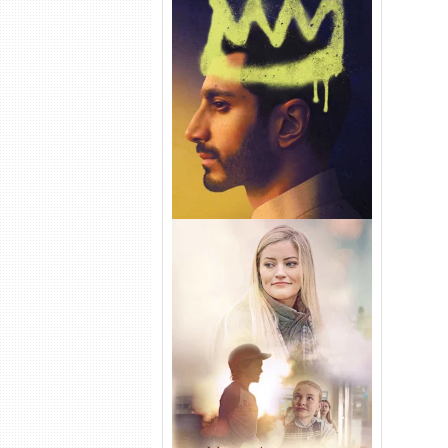
Hamlet Torrent (2026) WEB-
DL 1080p Dual Áudio
Uma Amizade para Recordar
Torrent (2025) WEB-DL 1080p
Dual Áudio