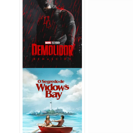
Demolidor: Renascido 2ª
Temporada (2026) WEB-DL
1080p Dual Áudio
O Segredo de Widow’s Bay
1ª Temporada Torrent (2026)
WEB-DL 1080p Dual Áudio