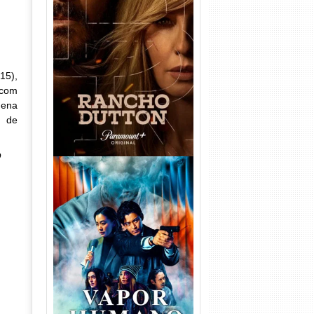
Rancho Dutton 1ª
Temporada Torrent (2026)
WEB-DL 1080p Dual Áudio
15),
 com
uena
o de
o
Vapor Humano 1ª Temporada
Torrent (2026) WEB-DL 1080p
Dual Áudio