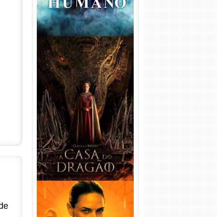
A Casa do Dragão 1ª
Temporada Torrent (2022)
WEB-DL 720p/1080p Dual
Áudio
de