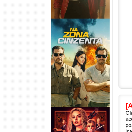
Na Zona Cinzenta Torrent
(2026) WEB-DL 1080p/4K
Dual Áudio
[
Ol
ac
po
in