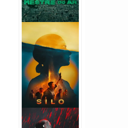
Silo 2ª Temporada (2024)
WEB-DL 1080p Dual Áudio