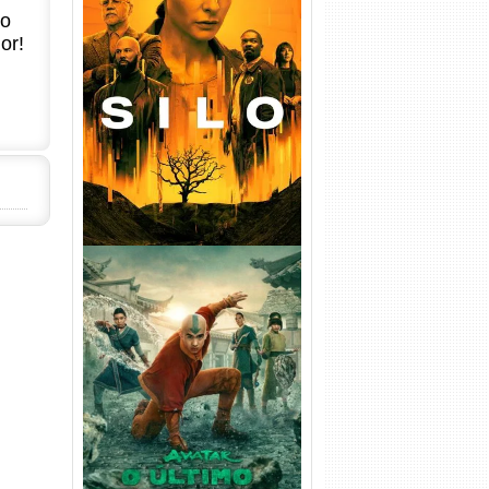
no
or!
Silo 1ª Temporada Torrent
(2023) WEB-DL
720p/1080p/4K Dual Áudio
Avatar: O Último Mestre do
Ar 2ª Temporada Torrent
(2026) WEB-DL 1080p Dual
Áudio