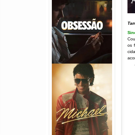
Obsessão Torrent (2026)
WEB-DL 1080p/4K Dual
Áudio
Ta
Sin
Cou
os 
cid
aco
Michael Torrent (2026) WEB-
DL 1080p/4K Dual Áudio