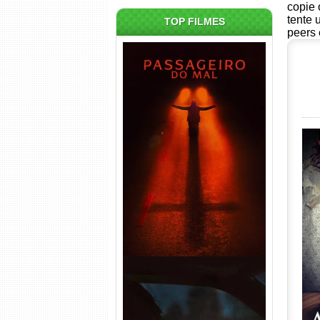
copie 
tente 
TOP FILMES
peers 
Passageiro do Mal Torrent
(2026) WEB-DL 1080p Dual
Áudio