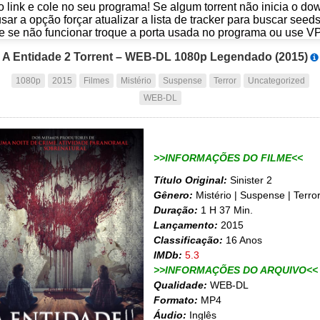
o link e cole no seu programa! Se algum torrent não inicia o d
usar a opção forçar atualizar a lista de tracker para buscar seed
e se não funcionar troque a porta usada no programa ou use V
A Entidade 2 Torrent – WEB-DL 1080p Legendado (2015)
1080p
2015
Filmes
Mistério
Suspense
Terror
Uncategorized
WEB-DL
>>INFORMAÇÕES DO FILME<<
Título Original:
Sinister 2
Gênero:
Mistério | Suspense | Terro
Duração:
1 H 37 Min.
Lançamento:
2015
Classificação:
16 Anos
IMDb:
5.3
>>INFORMAÇÕES DO ARQUIVO<<
Qualidade:
WEB-DL
Formato:
MP4
Áudio:
Inglês