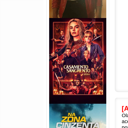
Casamento Sangrento: A
Viúva Torrent (2026) WEB-DL
720p/1080p/4K Dual Áudio
[
Ol
ac
po