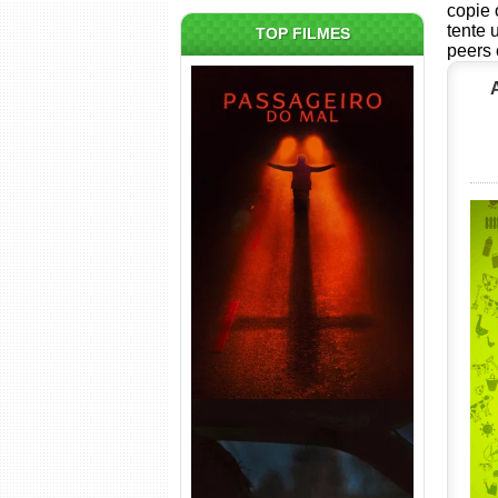
copie 
tente 
TOP FILMES
peers 
Passageiro do Mal Torrent
(2026) WEB-DL 1080p Dual
Áudio