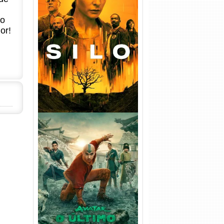
no
or!
Silo 1ª Temporada Torrent
(2023) WEB-DL
720p/1080p/4K Dual Áudio
Avatar: O Último Mestre do
Ar 2ª Temporada Torrent
(2026) WEB-DL 1080p Dual
Áudio