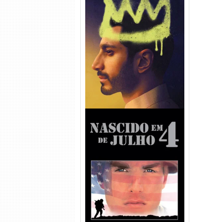
Hamlet Torrent (2026) WEB-
DL 1080p Dual Áudio
Nascido em 4 de Julho
Torrent (1989) WEB-DL 1080p
Dual Áudio