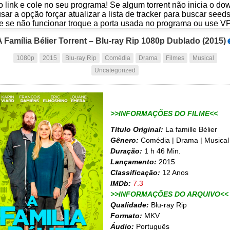
o link e cole no seu programa! Se algum torrent não inicia o d
usar a opção forçar atualizar a lista de tracker para buscar seed
e se não funcionar troque a porta usada no programa ou use V
A Família Bélier Torrent – Blu-ray Rip 1080p Dublado (2015)
1080p
2015
Blu-ray Rip
Comédia
Drama
Filmes
Musical
Uncategorized
>>INFORMAÇÕES DO FILME<<
Título Original:
La famille Bélier
Gênero:
Comédia | Drama | Musical
Duração:
1 h 46 Min.
Lançamento:
2015
Classificação:
12 Anos
IMDb:
7.3
>>INFORMAÇÕES DO ARQUIVO<<
Qualidade:
Blu-ray Rip
Formato:
MKV
Áudio:
Português