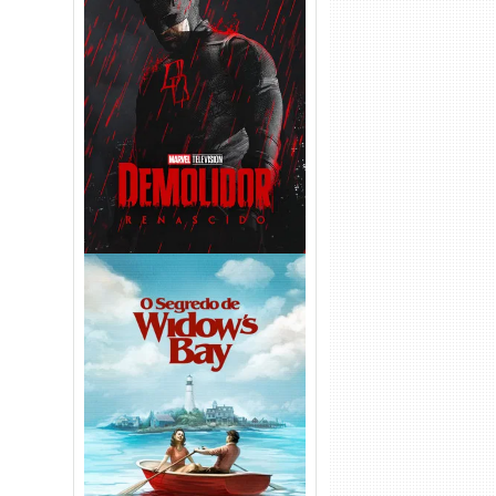
Demolidor: Renascido 2ª
Temporada (2026) WEB-DL
1080p Dual Áudio
O Segredo de Widow’s Bay
1ª Temporada Torrent (2026)
WEB-DL 1080p Dual Áudio