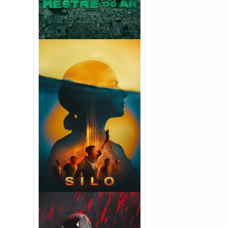
Silo 2ª Temporada (2024)
WEB-DL 1080p Dual Áudio