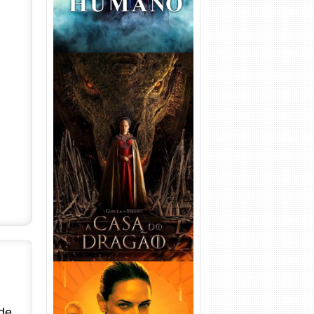
A Casa do Dragão 1ª
Temporada Torrent (2022)
WEB-DL 720p/1080p Dual
Áudio
de