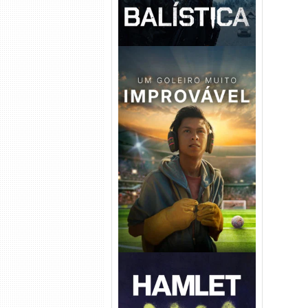
Um Goleiro Muito Improvável
Torrent (2026) WEB-DL 1080p
Dual Áudio