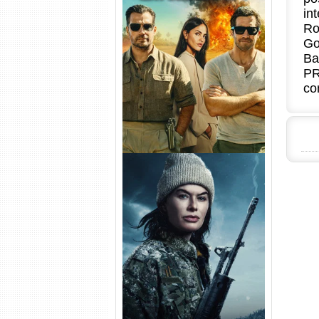
in
Ro
Na Zona Cinzenta Torrent
Go
(2026) WEB-DL 1080p/4K
Ba
Dual Áudio
PR
co
Balística Torrent (2025) WEB-
DL 1080p Dual Áudio