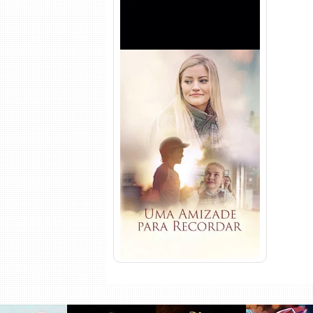
Uma Amizade para Recordar
Torrent (2025) WEB-DL 1080p
Dual Áudio