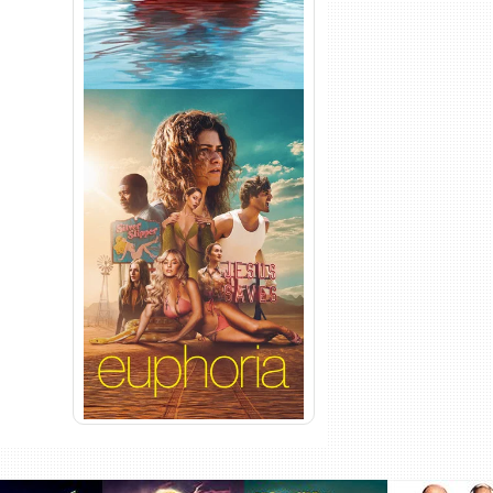
Euphoria 3ª Temporada
Torrent (2026) WEB-DL 1080p
Dual Áudio