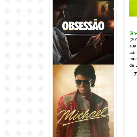
Obsessão Torrent (2026)
WEB-DL 1080p/4K Dual
Áudio
Si
(20
sua
adm
mud
de 
T
Michael Torrent (2026) WEB-
DL 1080p/4K Dual Áudio