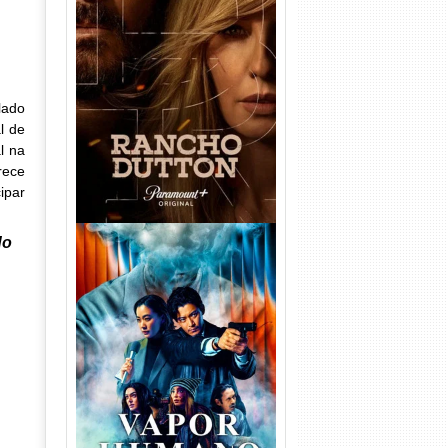
Rancho Dutton 1ª
Temporada Torrent (2026)
WEB-DL 1080p Dual Áudio
lado
l de
l na
rece
ipar
do
Vapor Humano 1ª Temporada
Torrent (2026) WEB-DL 1080p
Dual Áudio