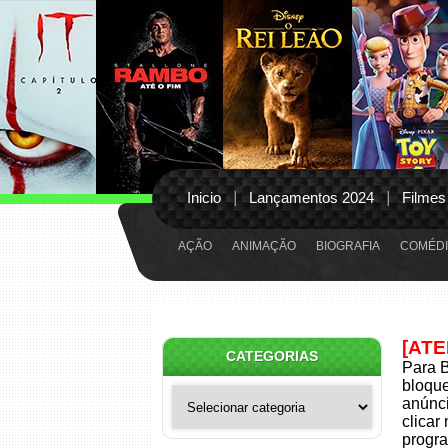
Inicio
Lançamentos 2024
Filmes
AÇÃO
ANIMAÇÃO
BIOGRAFIA
COMÉDI
[AT
CATEGORIAS
Para B
bloqu
Categorias
anúnci
clicar
progra