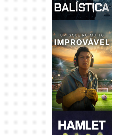
Um Goleiro Muito Improvável
Torrent (2026) WEB-DL 1080p
Dual Áudio