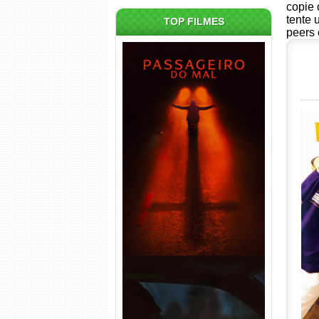
copie 
tente 
TOP FILMES
peers 
Passageiro do Mal Torrent
(2026) WEB-DL 1080p Dual
Áudio