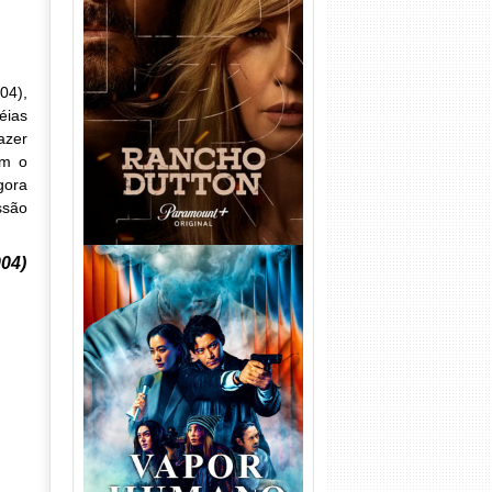
Rancho Dutton 1ª
Temporada Torrent (2026)
04),
WEB-DL 1080p Dual Áudio
éias
azer
om o
gora
ssão
004)
Vapor Humano 1ª Temporada
Torrent (2026) WEB-DL 1080p
Dual Áudio