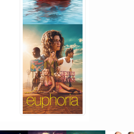
Euphoria 3ª Temporada
Torrent (2026) WEB-DL 1080p
Dual Áudio