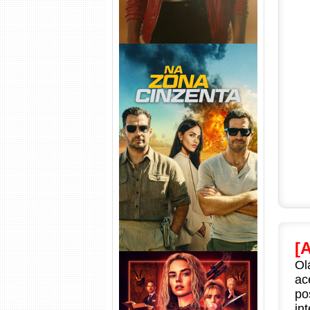
Na Zona Cinzenta Torrent
(2026) WEB-DL 1080p/4K
Dual Áudio
[
Ol
ac
po
in