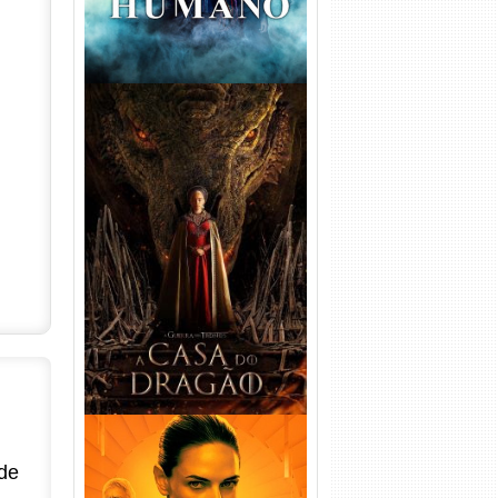
A Casa do Dragão 1ª
Temporada Torrent (2022)
WEB-DL 720p/1080p Dual
Áudio
de