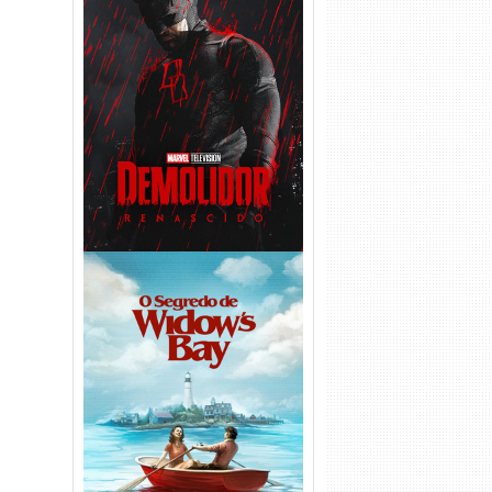
Demolidor: Renascido 2ª
Temporada (2026) WEB-DL
1080p Dual Áudio
O Segredo de Widow’s Bay
1ª Temporada Torrent (2026)
WEB-DL 1080p Dual Áudio