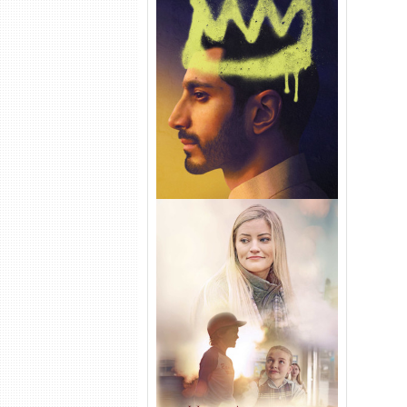
Hamlet Torrent (2026) WEB-
DL 1080p Dual Áudio
Uma Amizade para Recordar
Torrent (2025) WEB-DL 1080p
Dual Áudio