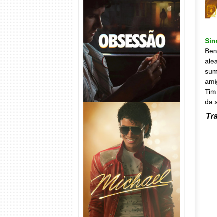
Obsessão Torrent (2026)
WEB-DL 1080p/4K Dual
Áudio
Sin
Ben
ale
sum
ami
Tim
da s
Tra
Michael Torrent (2026) WEB-
DL 1080p/4K Dual Áudio