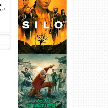
no
or!
Silo 1ª Temporada Torrent
(2023) WEB-DL
720p/1080p/4K Dual Áudio
Avatar: O Último Mestre do
Ar 2ª Temporada Torrent
(2026) WEB-DL 1080p Dual
Áudio