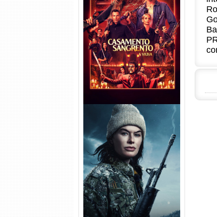
Ro
Go
Casamento Sangrento: A
Ba
Viúva Torrent (2026) WEB-DL
PR
720p/1080p/4K Dual Áudio
co
Balística Torrent (2025) WEB-
DL 1080p Dual Áudio