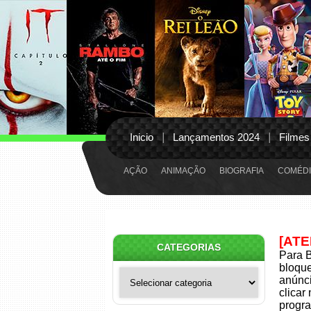
Inicio
Lançamentos 2024
Filmes
AÇÃO
ANIMAÇÃO
BIOGRAFIA
COMÉDI
[AT
CATEGORIAS
Para B
bloqu
Categorias
anúnci
clicar
progra