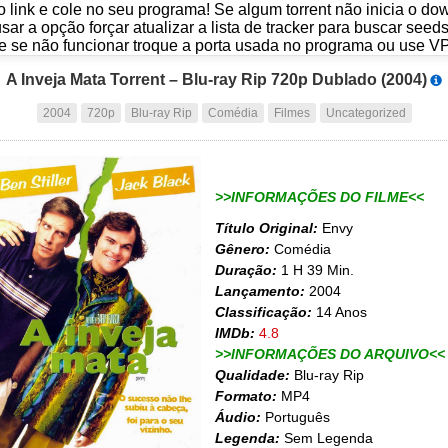
o link e cole no seu programa! Se algum torrent não inicia o d
usar a opção forçar atualizar a lista de tracker para buscar seed
e se não funcionar troque a porta usada no programa ou use V
A Inveja Mata Torrent – Blu-ray Rip 720p Dublado (2004)
2004
720p
Blu-ray Rip
Comédia
Filmes
Uncategorized
>>INFORMAÇÕES DO FILME<<
Título Original:
Envy
Gênero:
Comédia
Duração:
1 H 39 Min.
Lançamento:
2004
Classificação:
14 Anos
IMDb:
4.8
>>INFORMAÇÕES DO ARQUIVO<<
Qualidade:
Blu-ray Rip
Formato:
MP4
Áudio:
Português
Legenda:
Sem Legenda