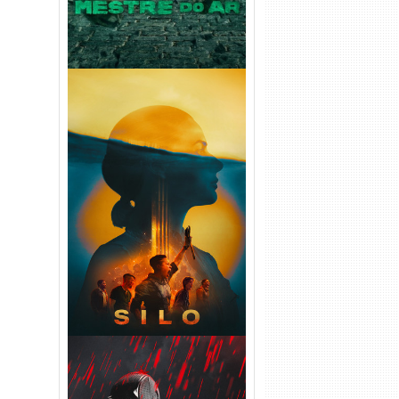
Silo 2ª Temporada (2024)
WEB-DL 1080p Dual Áudio