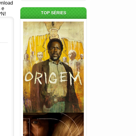
ownload
s e
TOP SÉRIES
PN!
Origem 4ª Temporada Torrent
(2026) WEB-DL 1080p/4K
Dual Áudio