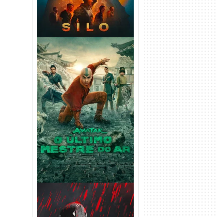
Avatar: O Último Mestre do
Ar 2ª Temporada Torrent
(2026) WEB-DL 1080p Dual
Áudio