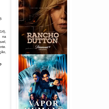
Rancho Dutton 1ª
Temporada Torrent (2026)
B
WEB-DL 1080p Dual Áudio
14),
u na
uel,
nte.
ção,
o
Vapor Humano 1ª Temporada
Torrent (2026) WEB-DL 1080p
Dual Áudio