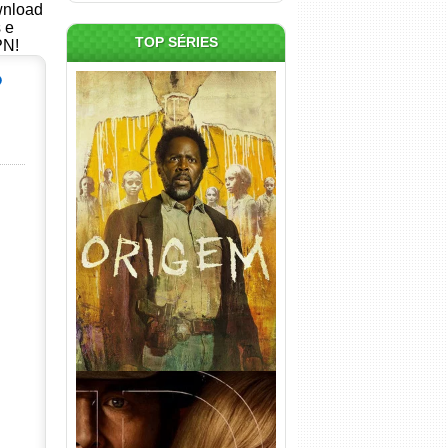
ownload
s e
TOP SÉRIES
PN!
Origem 4ª Temporada Torrent
(2026) WEB-DL 1080p/4K
Dual Áudio