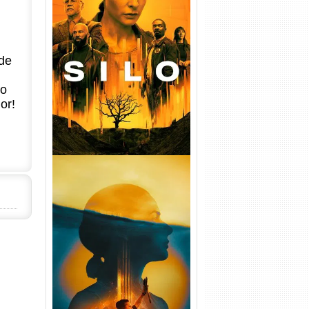
Silo 1ª Temporada Torrent
(2023) WEB-DL
de
720p/1080p/4K Dual Áudio
no
or!
Silo 2ª Temporada (2024)
WEB-DL 1080p Dual Áudio