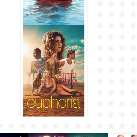
Euphoria 3ª Temporada
Torrent (2026) WEB-DL 1080p
Dual Áudio