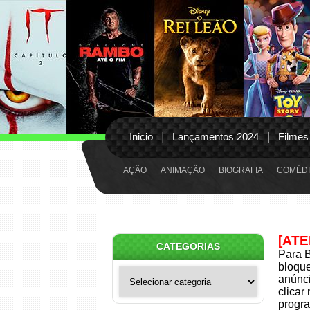
Inicio
Lançamentos 2024
Filmes
AÇÃO
ANIMAÇÃO
BIOGRAFIA
COMÉDI
[AT
CATEGORIAS
Para B
bloqu
Categorias
anúnci
clicar
progra