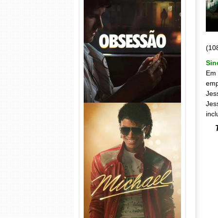
Obsessão Torrent (2026)
WEB-DL 1080p/4K Dual
Áudio
(10
Sin
Em 
emp
Jes
Jes
inc
Michael Torrent (2026) WEB-
DL 1080p/4K Dual Áudio