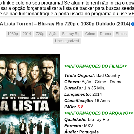
o link e cole no seu programa! Se algum torrent não inicia o d
usar a opção forçar atualizar a lista de tracker para buscar seed
e se não funcionar troque a porta usada no programa ou use V
A Lista Torrent – Blu-ray Rip 720p e 1080p Dublado (2014)
1080p
2014
720p
Ação
Blu-ray Rip
Crime
Drama
Filmes
Uncategorized
>>INFORMAÇÕES DO FILME<<
Título Original:
Bad Country
Gênero:
Ação | Crime | Drama
Duração:
1 h 35 Min.
Lançamento:
2014
Classificação:
16 Anos
IMDb:
5.8
>>INFORMAÇÕES DO ARQUIVO<<
Qualidade:
Blu-ray Rip
Formato:
MKV
Áudio:
Português