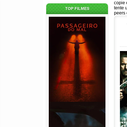
copie 
tente 
TOP FILMES
peers 
Passageiro do Mal Torrent
(2026) WEB-DL 1080p Dual
Áudio