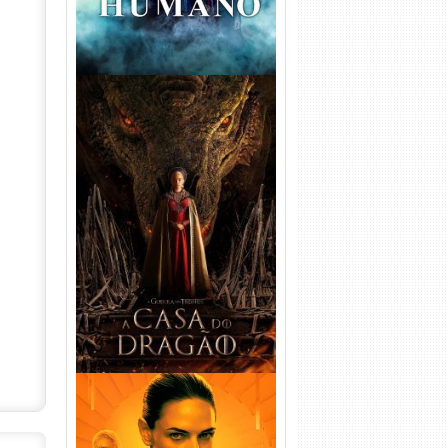
A Casa do Dragão 1ª
Temporada Torrent (2022)
WEB-DL 720p/1080p Dual
Áudio