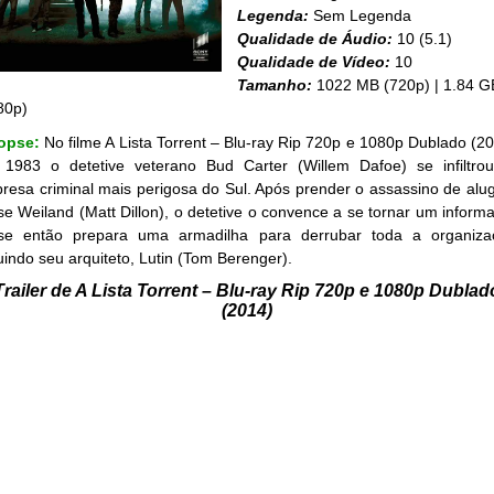
Legenda:
Sem Legenda
Qualidade de Áudio:
10 (5.1)
Qualidade de Vídeo:
10
Tamanho:
1022 MB (720p) | 1.84 G
80p)
opse:
No filme A Lista Torrent – Blu-ray Rip 720p e 1080p Dublado (20
1983 o detetive veterano Bud Carter (Willem Dafoe) se infiltro
resa criminal mais perigosa do Sul. Após prender o assassino de alug
se Weiland (Matt Dillon), o detetive o convence a se tornar um informa
se então prepara uma armadilha para derrubar toda a organiza
luindo seu arquiteto, Lutin (Tom Berenger).
Trailer de A Lista Torrent – Blu-ray Rip 720p e 1080p Dublad
(2014)