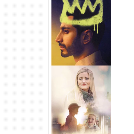
Hamlet Torrent (2026) WEB-
DL 1080p Dual Áudio
Uma Amizade para Recordar
Torrent (2025) WEB-DL 1080p
Dual Áudio