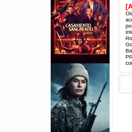
[
Ol
Casamento Sangrento: A
Viúva Torrent (2026) WEB-DL
ac
720p/1080p/4K Dual Áudio
po
in
Ro
Go
Ba
PR
co
Balística Torrent (2025) WEB-
DL 1080p Dual Áudio