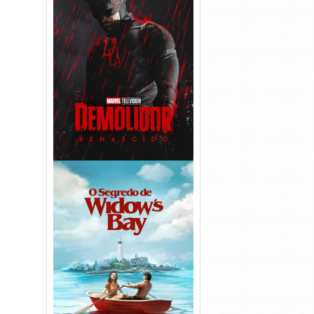
Demolidor: Renascido 2ª
Temporada (2026) WEB-DL
1080p Dual Áudio
O Segredo de Widow’s Bay
1ª Temporada Torrent (2026)
WEB-DL 1080p Dual Áudio