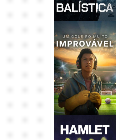
Um Goleiro Muito Improvável
Torrent (2026) WEB-DL 1080p
Dual Áudio