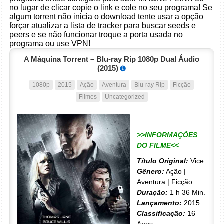
no lugar de clicar copie o link e cole no seu programa! Se
algum torrent não inicia o download tente usar a opção
forçar atualizar a lista de tracker para buscar seeds e
peers e se não funcionar troque a porta usada no
programa ou use VPN!
A Máquina Torrent – Blu-ray Rip 1080p Dual Áudio
(2015)
1080p
2015
Ação
Aventura
Blu-ray Rip
Ficção
Filmes
Uncategorized
>>INFORMAÇÕES
DO FILME<<
Título Original:
Vice
Gênero:
Ação |
Aventura | Ficção
Duração:
1 h 36 Min.
Lançamento:
2015
Classificação:
16