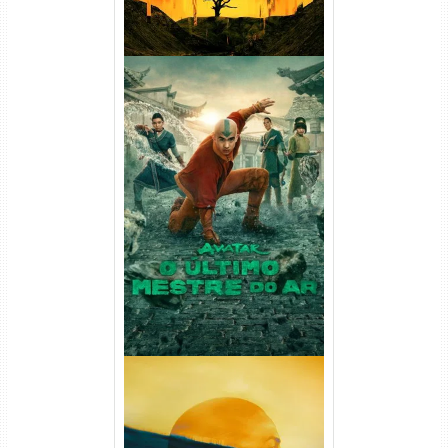
Avatar: O Último Mestre do
Ar 2ª Temporada Torrent
(2026) WEB-DL 1080p Dual
Áudio