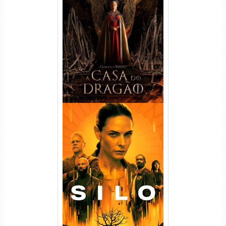
A Casa do Dragão 1ª
Temporada Torrent (2022)
WEB-DL 720p/1080p Dual
Áudio
Silo 1ª Temporada Torrent
(2023) WEB-DL
720p/1080p/4K Dual Áudio