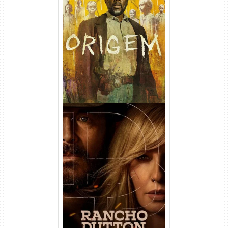
Origem 4ª Temporada Torrent
(2026) WEB-DL 1080p/4K
Dual Áudio
Rancho Dutton 1ª
Temporada Torrent (2026)
WEB-DL 1080p Dual Áudio