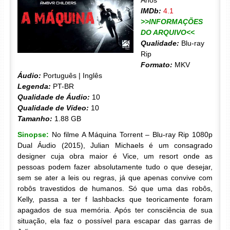
Anos
IMDb:
4.1
>>INFORMAÇÕES
DO ARQUIVO<<
Qualidade:
Blu-ray
Rip
Formato:
MKV
Áudio:
Português | Inglês
Legenda:
PT-BR
Qualidade de Áudio:
10
Qualidade de Vídeo:
10
Tamanho:
1.88 GB
Sinopse:
No filme A Máquina Torrent – Blu-ray Rip 1080p
Dual Áudio (2015), Julian Michaels é um consagrado
designer cuja obra maior é Vice, um resort onde as
pessoas podem fazer absolutamente tudo o que desejar,
sem se ater a leis ou regras, já que apenas convive com
robôs travestidos de humanos. Só que uma das robôs,
Kelly, passa a ter f lashbacks que teoricamente foram
apagados de sua memória. Após ter consciência de sua
situação, ela faz o possível para escapar das garras de