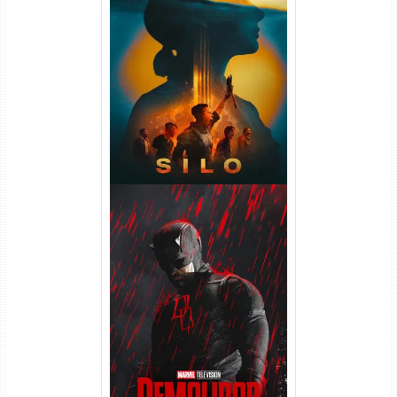
Silo 2ª Temporada (2024)
WEB-DL 1080p Dual Áudio
Demolidor: Renascido 2ª
Temporada (2026) WEB-DL
1080p Dual Áudio