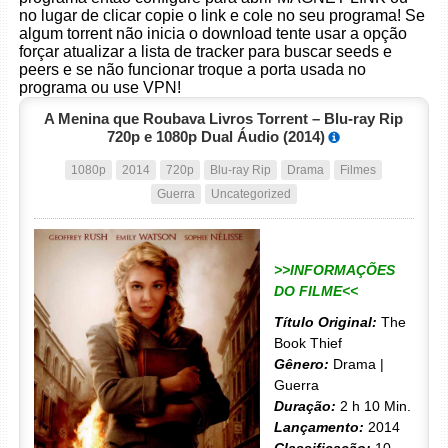
no lugar de clicar copie o link e cole no seu programa! Se
algum torrent não inicia o download tente usar a opção
forçar atualizar a lista de tracker para buscar seeds e
peers e se não funcionar troque a porta usada no
programa ou use VPN!
A Menina que Roubava Livros Torrent – Blu-ray Rip
720p e 1080p Dual Áudio (2014)
1080p
2014
720p
Blu-ray Rip
Drama
Filmes
Guerra
Uncategorized
>>INFORMAÇÕES
DO FILME<<
Título Original:
The
Book Thief
Gênero:
Drama |
Guerra
Duração:
2 h 10 Min.
Lançamento:
2014