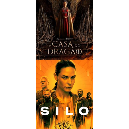
A Casa do Dragão 1ª
Temporada Torrent (2022)
WEB-DL 720p/1080p Dual
Áudio
Silo 1ª Temporada Torrent
(2023) WEB-DL
720p/1080p/4K Dual Áudio