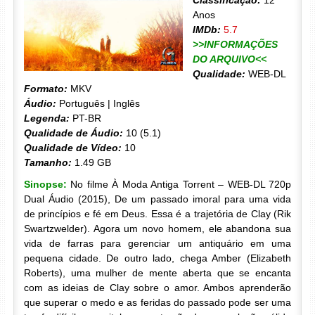
Classificação:
12
Anos
IMDb:
5.7
>>INFORMAÇÕES
DO ARQUIVO<<
Qualidade:
WEB-DL
Formato:
MKV
Áudio:
Português | Inglês
Legenda:
PT-BR
Qualidade de Áudio:
10 (5.1)
Qualidade de Vídeo:
10
Tamanho:
1.49 GB
Sinopse:
No filme À Moda Antiga Torrent – WEB-DL 720p
Dual Áudio (2015), De um passado imoral para uma vida
de princípios e fé em Deus. Essa é a trajetória de Clay (Rik
Swartzwelder). Agora um novo homem, ele abandona sua
vida de farras para gerenciar um antiquário em uma
pequena cidade. De outro lado, chega Amber (Elizabeth
Roberts), uma mulher de mente aberta que se encanta
com as ideias de Clay sobre o amor. Ambos aprenderão
que superar o medo e as feridas do passado pode ser uma