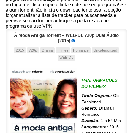
no lugar de clicar copie o link e cole no seu programa! Se
algum torrent não inicia o download tente usar a opção
forçar atualizar a lista de tracker para buscar seeds e
peers e se não funcionar troque a porta usada no
programa ou use VPN!
À Moda Antiga Torrent – WEB-DL 720p Dual Áudio
(2015)
2015
720p
Drama
Filmes
Romance
Uncategorized
WEB-DL
>>INFORMAÇÕES
DO FILME<<
Título Original:
Old
Fashioned
Gênero:
Drama |
Romance
Duração:
1 h 54 Min.
Lançamento:
2015