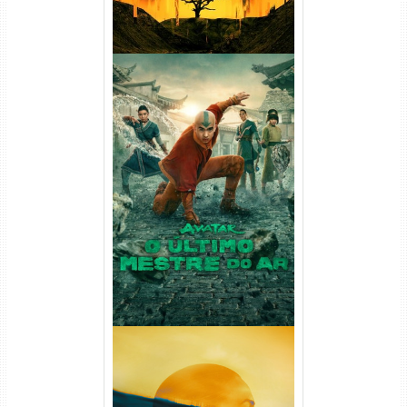
Avatar: O Último Mestre do
Ar 2ª Temporada Torrent
(2026) WEB-DL 1080p Dual
Áudio