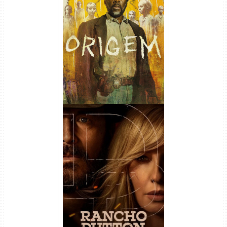
Origem 4ª Temporada Torrent
(2026) WEB-DL 1080p/4K
Dual Áudio
Rancho Dutton 1ª
Temporada Torrent (2026)
WEB-DL 1080p Dual Áudio