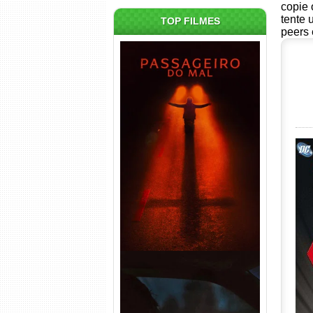
copie 
tente 
TOP FILMES
peers 
Passageiro do Mal Torrent
(2026) WEB-DL 1080p Dual
Áudio