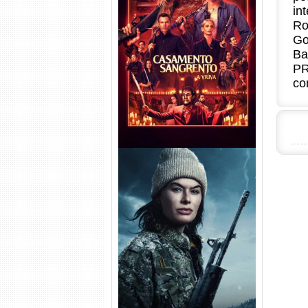
in
Ro
Casamento Sangrento: A
Go
Viúva Torrent (2026) WEB-DL
Ba
720p/1080p/4K Dual Áudio
PR
co
Balística Torrent (2025) WEB-
DL 1080p Dual Áudio