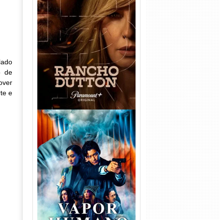
Rancho Dutton 1ª
Temporada Torrent (2026)
WEB-DL 1080p Dual Áudio
lado
o de
over
te e
Vapor Humano 1ª Temporada
Torrent (2026) WEB-DL 1080p
Dual Áudio