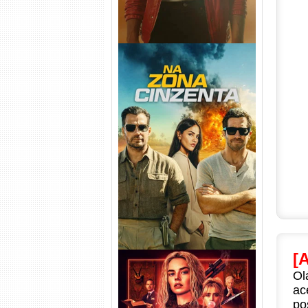
Na Zona Cinzenta Torrent
(2026) WEB-DL 1080p/4K
Dual Áudio
[
Ol
ac
po