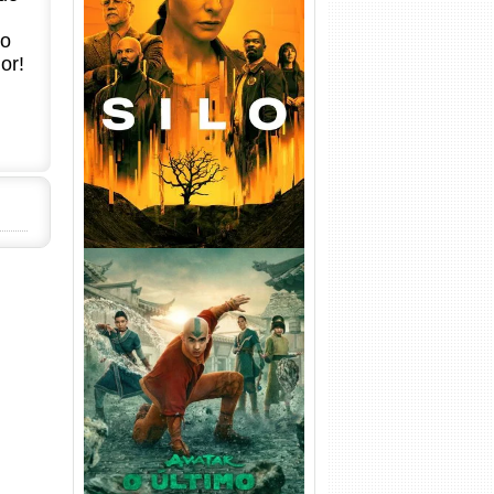
no
or!
Silo 1ª Temporada Torrent
(2023) WEB-DL
720p/1080p/4K Dual Áudio
Avatar: O Último Mestre do
Ar 2ª Temporada Torrent
(2026) WEB-DL 1080p Dual
Áudio