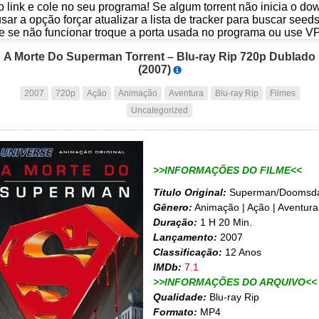
o link e cole no seu programa! Se algum torrent não inicia o d
usar a opção forçar atualizar a lista de tracker para buscar seed
e se não funcionar troque a porta usada no programa ou use V
A Morte Do Superman Torrent – Blu-ray Rip 720p Dublado
(2007)
2007
720p
Ação
Animação
Aventura
Blu-ray Rip
Filmes
Uncategorized
>>INFORMAÇÕES DO FILME<<
Título Original:
Superman/Doomsd
Gênero:
Animação | Ação | Aventura
Duração:
1 H 20 Min.
Lançamento:
2007
Classificação:
12 Anos
IMDb:
7.1
>>INFORMAÇÕES DO ARQUIVO<<
Qualidade:
Blu-ray Rip
Formato:
MP4