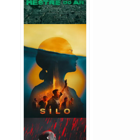
Silo 2ª Temporada (2024)
WEB-DL 1080p Dual Áudio