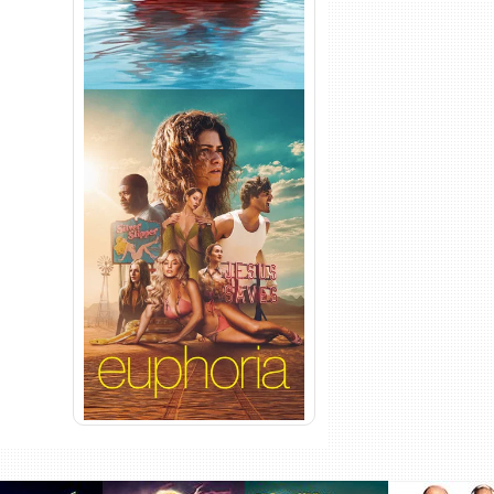
Euphoria 3ª Temporada
Torrent (2026) WEB-DL 1080p
Dual Áudio