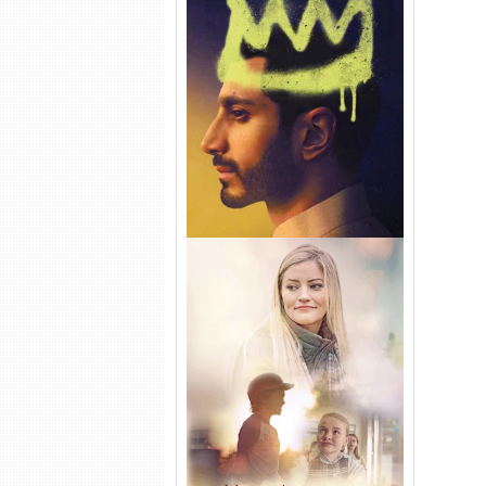
Hamlet Torrent (2026) WEB-
DL 1080p Dual Áudio
Uma Amizade para Recordar
Torrent (2025) WEB-DL 1080p
Dual Áudio