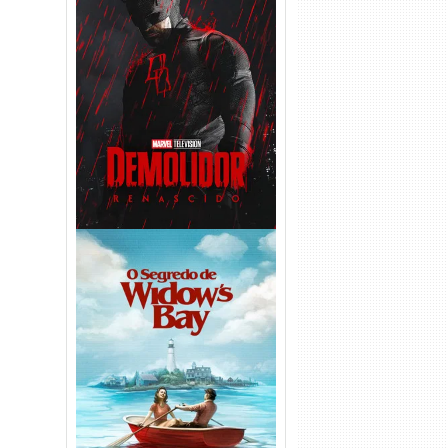
Demolidor: Renascido 2ª
Temporada (2026) WEB-DL
1080p Dual Áudio
O Segredo de Widow’s Bay
1ª Temporada Torrent (2026)
WEB-DL 1080p Dual Áudio