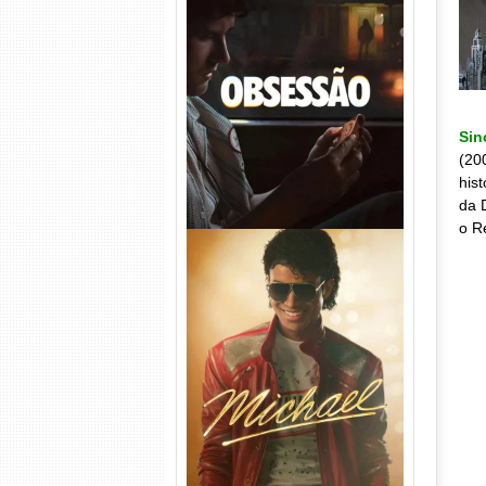
Obsessão Torrent (2026)
WEB-DL 1080p/4K Dual
Áudio
Sin
(20
his
da 
o R
Michael Torrent (2026) WEB-
DL 1080p/4K Dual Áudio