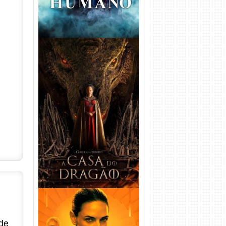
A Casa do Dragão 1ª
Temporada Torrent (2022)
WEB-DL 720p/1080p Dual
Áudio
de