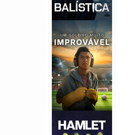
Um Goleiro Muito Improvável
Torrent (2026) WEB-DL 1080p
Dual Áudio