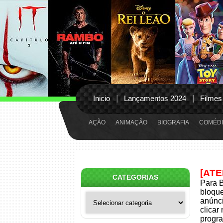
Inicio
Lançamentos 2024
Filmes
AÇÃO
ANIMAÇÃO
BIOGRAFIA
COMÉDI
[AT
CATEGORIAS
Para B
bloqu
Categorias
anúnci
clicar
progra