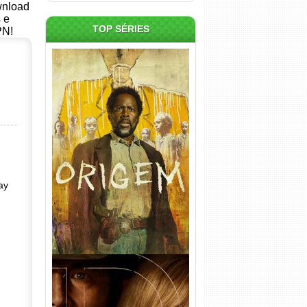
ownload
s e
TOP SÉRIES
PN!
Origem 4ª Temporada Torrent
(2026) WEB-DL 1080p/4K
Dual Áudio
ay