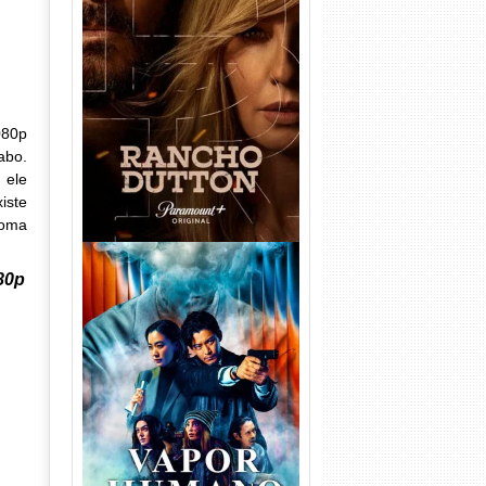
Rancho Dutton 1ª
Temporada Torrent (2026)
WEB-DL 1080p Dual Áudio
080p
abo.
 ele
iste
toma
80p
Vapor Humano 1ª Temporada
Torrent (2026) WEB-DL 1080p
Dual Áudio