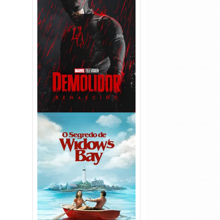
Demolidor: Renascido 2ª
Temporada (2026) WEB-DL
1080p Dual Áudio
O Segredo de Widow’s Bay
1ª Temporada Torrent (2026)
WEB-DL 1080p Dual Áudio