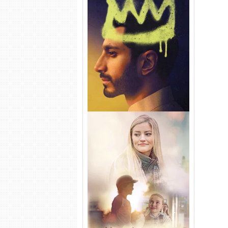
Hamlet Torrent (2026) WEB-
DL 1080p Dual Áudio
Uma Amizade para Recordar
Torrent (2025) WEB-DL 1080p
Dual Áudio