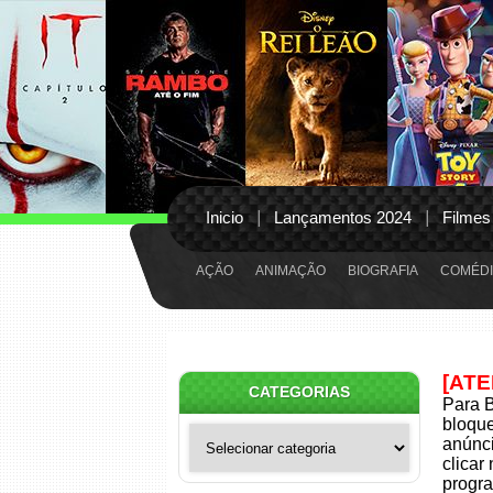
Inicio
Lançamentos 2024
Filmes
AÇÃO
ANIMAÇÃO
BIOGRAFIA
COMÉDI
[AT
CATEGORIAS
Para B
bloqu
Categorias
anúnci
clicar
progra