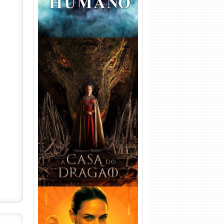
A Casa do Dragão 1ª
Temporada Torrent (2022)
WEB-DL 720p/1080p Dual
Áudio