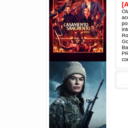
[
Ol
Casamento Sangrento: A
ac
Viúva Torrent (2026) WEB-DL
po
720p/1080p/4K Dual Áudio
in
Ro
Go
Ba
PR
co
Balística Torrent (2025) WEB-
DL 1080p Dual Áudio