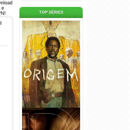
ownload
s e
TOP SÉRIES
PN!
l
Origem 4ª Temporada Torrent
(2026) WEB-DL 1080p/4K
Dual Áudio