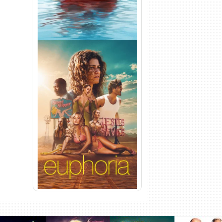
Euphoria 3ª Temporada
Torrent (2026) WEB-DL 1080p
Dual Áudio