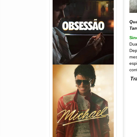
Obsessão Torrent (2026)
WEB-DL 1080p/4K Dual
Qua
Áudio
Ta
Si
Dua
Dep
mes
esp
con
Tr
Michael Torrent (2026) WEB-
DL 1080p/4K Dual Áudio