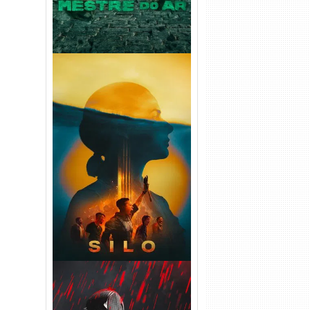
Silo 2ª Temporada (2024)
WEB-DL 1080p Dual Áudio