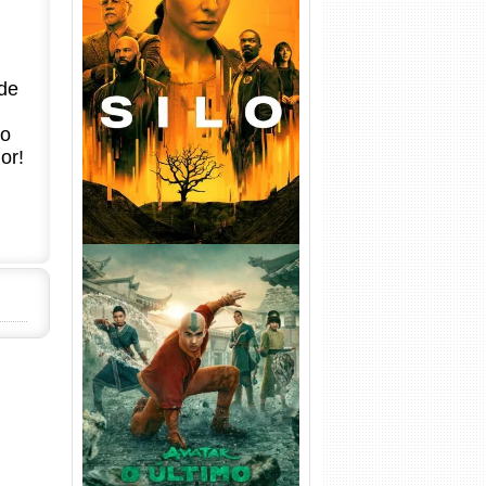
Silo 1ª Temporada Torrent
(2023) WEB-DL
de
720p/1080p/4K Dual Áudio
no
or!
Avatar: O Último Mestre do
Ar 2ª Temporada Torrent
(2026) WEB-DL 1080p Dual
Áudio