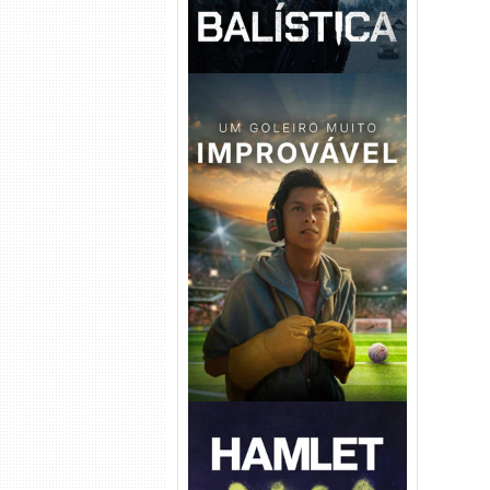
Um Goleiro Muito Improvável
Torrent (2026) WEB-DL 1080p
Dual Áudio