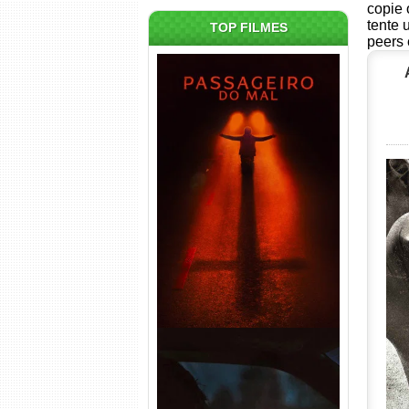
copie 
tente 
TOP FILMES
peers 
Passageiro do Mal Torrent
(2026) WEB-DL 1080p Dual
Áudio