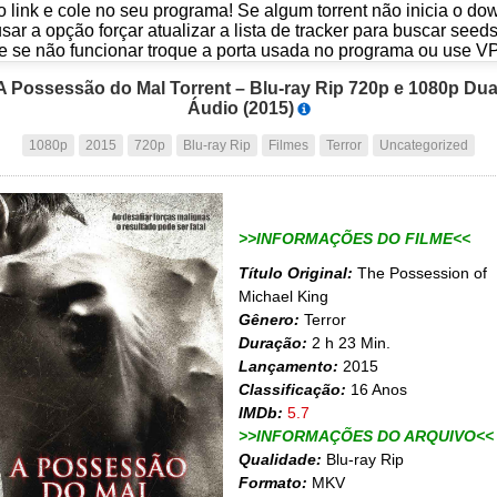
o link e cole no seu programa! Se algum torrent não inicia o d
usar a opção forçar atualizar a lista de tracker para buscar seed
e se não funcionar troque a porta usada no programa ou use V
A Possessão do Mal Torrent – Blu-ray Rip 720p e 1080p Dua
Áudio (2015)
1080p
2015
720p
Blu-ray Rip
Filmes
Terror
Uncategorized
>>INFORMAÇÕES DO FILME<<
Título Original:
The Possession of
Michael King
Gênero:
Terror
Duração:
2 h 23 Min.
Lançamento:
2015
Classificação:
16 Anos
IMDb:
5.7
>>INFORMAÇÕES DO ARQUIVO<<
Qualidade:
Blu-ray Rip
Formato:
MKV