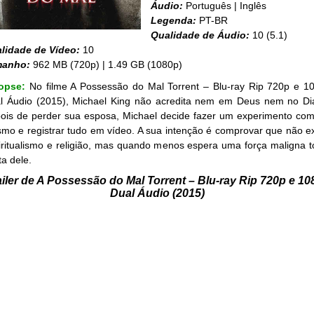
Áudio:
Português | Inglês
Legenda:
PT-BR
Qualidade de Áudio:
10 (5.1)
lidade de Vídeo:
10
manho:
962 MB (720p) | 1.49 GB (1080p)
nopse:
No filme A Possessão do Mal Torrent – Blu-ray Rip 720p e 1
l Áudio (2015), Michael King não acredita nem em Deus nem no Di
ois de perder sua esposa, Michael decide fazer um experimento com
mo e registrar tudo em vídeo. A sua intenção é comprovar que não ex
iritualismo e religião, mas quando menos espera uma força maligna 
ta dele.
ailer de A Possessão do Mal Torrent – Blu-ray Rip 720p e 10
Dual Áudio (2015)