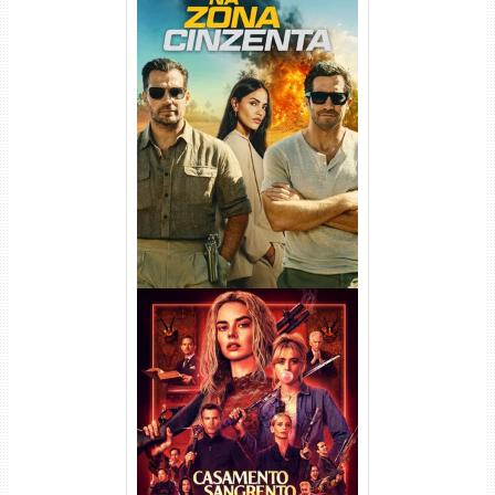
Na Zona Cinzenta Torrent
(2026) WEB-DL 1080p/4K
Dual Áudio
Casamento Sangrento: A
Viúva Torrent (2026) WEB-DL
720p/1080p/4K Dual Áudio