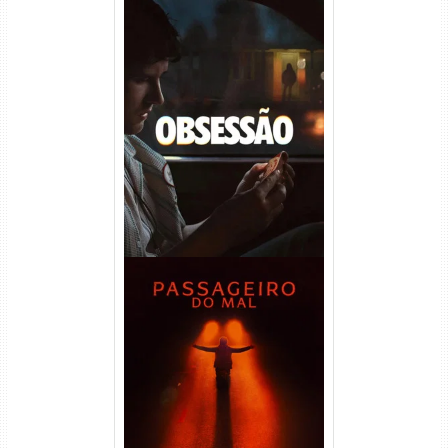
Obsessão Torrent (2026)
WEB-DL 1080p/4K Dual
Áudio
Passageiro do Mal Torrent
(2026) WEB-DL 1080p Dual
Áudio