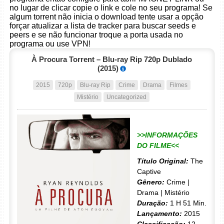
no lugar de clicar copie o link e cole no seu programa! Se
algum torrent não inicia o download tente usar a opção
forçar atualizar a lista de tracker para buscar seeds e
peers e se não funcionar troque a porta usada no
programa ou use VPN!
À Procura Torrent – Blu-ray Rip 720p Dublado
(2015)
2015
720p
Blu-ray Rip
Crime
Drama
Filmes
Mistério
Uncategorized
>>INFORMAÇÕES
DO FILME<<
Título Original:
The
Captive
Gênero:
Crime |
Drama | Mistério
Duração:
1 H 51 Min.
Lançamento:
2015