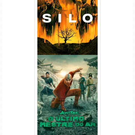
Silo 1ª Temporada Torrent
(2023) WEB-DL
720p/1080p/4K Dual Áudio
Avatar: O Último Mestre do
Ar 2ª Temporada Torrent
(2026) WEB-DL 1080p Dual
Áudio