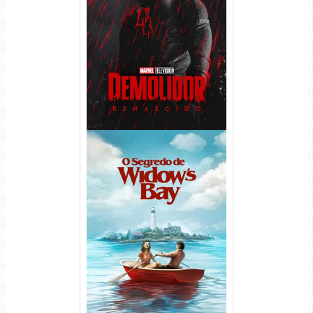
Demolidor: Renascido 2ª
Temporada (2026) WEB-DL
1080p Dual Áudio
O Segredo de Widow’s Bay
1ª Temporada Torrent (2026)
WEB-DL 1080p Dual Áudio