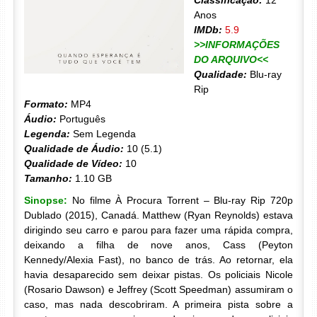
Classificação:
12
Anos
IMDb:
5.9
>>INFORMAÇÕES
DO ARQUIVO<<
Qualidade:
Blu-ray
Rip
Formato:
MP4
Áudio:
Português
Legenda:
Sem Legenda
Qualidade de Áudio:
10 (5.1)
Qualidade de Vídeo:
10
Tamanho:
1.10 GB
Sinopse:
No filme À Procura Torrent – Blu-ray Rip 720p
Dublado (2015), Canadá. Matthew (Ryan Reynolds) estava
dirigindo seu carro e parou para fazer uma rápida compra,
deixando a filha de nove anos, Cass (Peyton
Kennedy/Alexia Fast), no banco de trás. Ao retornar, ela
havia desaparecido sem deixar pistas. Os policiais Nicole
(Rosario Dawson) e Jeffrey (Scott Speedman) assumiram o
caso, mas nada descobriram. A primeira pista sobre a