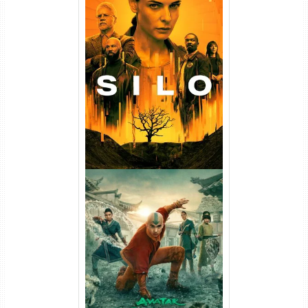
Silo 1ª Temporada Torrent
(2023) WEB-DL
720p/1080p/4K Dual Áudio
Avatar: O Último Mestre do
Ar 2ª Temporada Torrent
(2026) WEB-DL 1080p Dual
Áudio