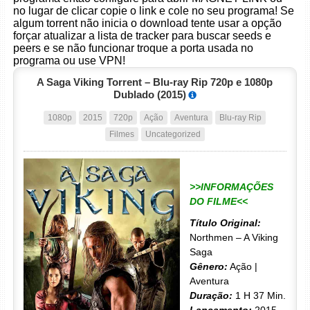
no lugar de clicar copie o link e cole no seu programa! Se
algum torrent não inicia o download tente usar a opção
forçar atualizar a lista de tracker para buscar seeds e
peers e se não funcionar troque a porta usada no
programa ou use VPN!
A Saga Viking Torrent – Blu-ray Rip 720p e 1080p
Dublado (2015)
1080p
2015
720p
Ação
Aventura
Blu-ray Rip
Filmes
Uncategorized
>>INFORMAÇÕES
DO FILME<<
Título Original:
Northmen – A Viking
Saga
Gênero:
Ação |
Aventura
Duração:
1 H 37 Min.