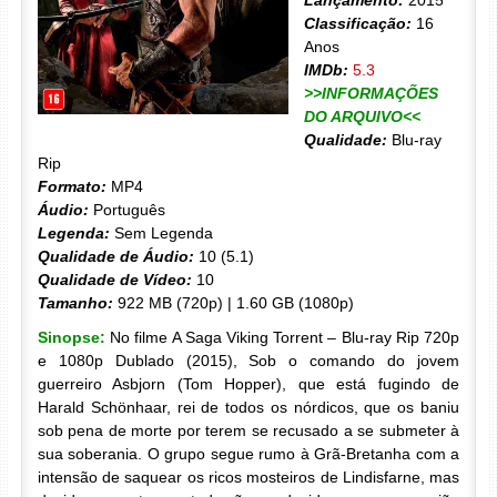
Lançamento:
2015
Classificação:
16
Anos
IMDb:
5.3
>>INFORMAÇÕES
DO ARQUIVO<<
Qualidade:
Blu-ray
Rip
Formato:
MP4
Áudio:
Português
Legenda:
Sem Legenda
Qualidade de Áudio:
10 (5.1)
Qualidade de Vídeo:
10
Tamanho:
922 MB (720p) | 1.60 GB (1080p)
Sinopse:
No filme A Saga Viking Torrent – Blu-ray Rip 720p
e 1080p Dublado (2015), Sob o comando do jovem
guerreiro Asbjorn (Tom Hopper), que está fugindo de
Harald Schönhaar, rei de todos os nórdicos, que os baniu
sob pena de morte por terem se recusado a se submeter à
sua soberania. O grupo segue rumo à Grã-Bretanha com a
intensão de saquear os ricos mosteiros de Lindisfarne, mas