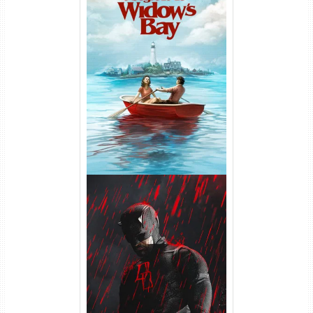
O Segredo de Widow’s Bay
1ª Temporada Torrent (2026)
WEB-DL 1080p Dual Áudio
Demolidor: Renascido 2ª
Temporada (2026) WEB-DL
1080p Dual Áudio