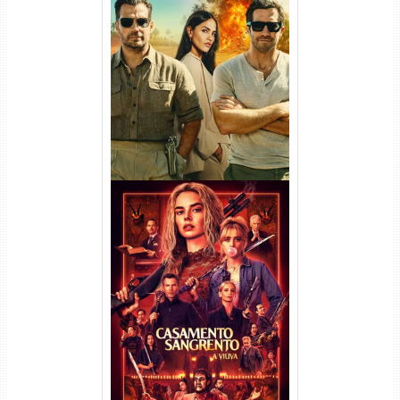
Na Zona Cinzenta Torrent
(2026) WEB-DL 1080p/4K
Dual Áudio
Casamento Sangrento: A
Viúva Torrent (2026) WEB-DL
720p/1080p/4K Dual Áudio