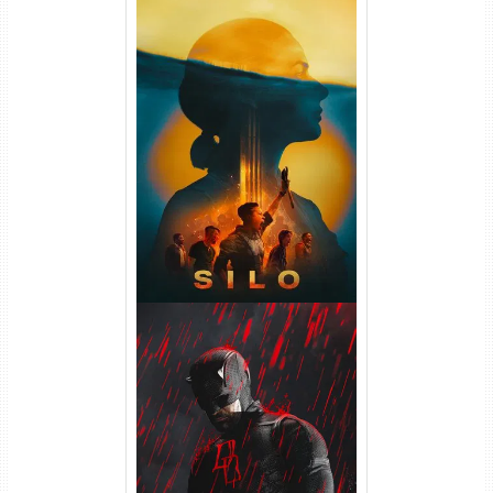
Silo 2ª Temporada (2024)
WEB-DL 1080p Dual Áudio
Demolidor: Renascido 2ª
Temporada (2026) WEB-DL
1080p Dual Áudio