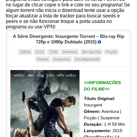
no lugar de clicar copie o link e cole no seu programa! Se
algum torrent não inicia o download tente usar a opção
forçar atualizar a lista de tracker para buscar seeds e
peers e se não funcionar troque a porta usada no
programa ou use VPN!
A Série Divergente: Insurgente Torrent – Blu-ray Rip
720p e 1080p Dublado (2015)
1080p
2015
720p
Aventura
Blu-ray Rip
Ficção
Filmes
Suspense
Uncategorized
>>INFORMAÇÕES
DO FILME<<
Título Original:
Insurgent
Gênero:
Aventura |
Ficção | Suspense
Duração:
1 H 59 Min.
Lançamento:
2015