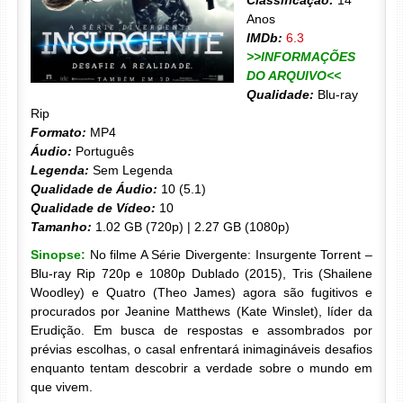
Classificação:
14
Anos
IMDb:
6.3
>>INFORMAÇÕES
DO ARQUIVO<<
Qualidade:
Blu-ray
Rip
Formato:
MP4
Áudio:
Português
Legenda:
Sem Legenda
Qualidade de Áudio:
10 (5.1)
Qualidade de Vídeo:
10
Tamanho:
1.02 GB (720p) | 2.27 GB (1080p)
Sinopse:
No filme A Série Divergente: Insurgente Torrent –
Blu-ray Rip 720p e 1080p Dublado (2015), Tris (Shailene
Woodley) e Quatro (Theo James) agora são fugitivos e
procurados por Jeanine Matthews (Kate Winslet), líder da
Erudição. Em busca de respostas e assombrados por
prévias escolhas, o casal enfrentará inimagináveis desafios
enquanto tentam descobrir a verdade sobre o mundo em
que vivem.