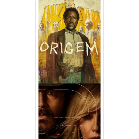
Origem 4ª Temporada Torrent
(2026) WEB-DL 1080p/4K
Dual Áudio
Rancho Dutton 1ª
Temporada Torrent (2026)
WEB-DL 1080p Dual Áudio