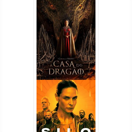
A Casa do Dragão 1ª
Temporada Torrent (2022)
WEB-DL 720p/1080p Dual
Áudio
Silo 1ª Temporada Torrent
(2023) WEB-DL
720p/1080p/4K Dual Áudio