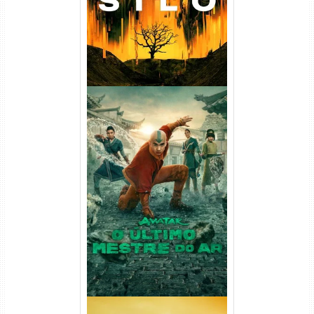
Avatar: O Último Mestre do
Ar 2ª Temporada Torrent
(2026) WEB-DL 1080p Dual
Áudio