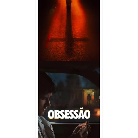
Passageiro do Mal Torrent
(2026) WEB-DL 1080p Dual
Áudio
Obsessão Torrent (2026)
WEB-DL 1080p/4K Dual
Áudio