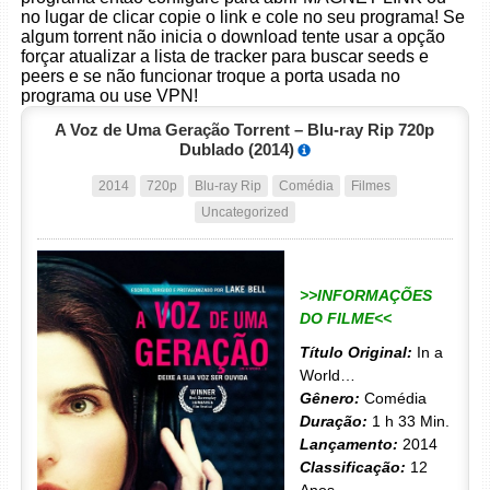
no lugar de clicar copie o link e cole no seu programa! Se
algum torrent não inicia o download tente usar a opção
forçar atualizar a lista de tracker para buscar seeds e
peers e se não funcionar troque a porta usada no
programa ou use VPN!
A Voz de Uma Geração Torrent – Blu-ray Rip 720p
Dublado (2014)
2014
720p
Blu-ray Rip
Comédia
Filmes
Uncategorized
>>INFORMAÇÕES
DO FILME<<
Título Original:
In a
World…
Gênero:
Comédia
Duração:
1 h 33 Min.
Lançamento:
2014
Classificação:
12