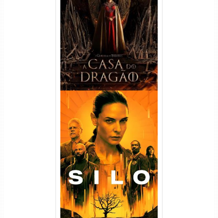
A Casa do Dragão 1ª
Temporada Torrent (2022)
WEB-DL 720p/1080p Dual
Áudio
Silo 1ª Temporada Torrent
(2023) WEB-DL
720p/1080p/4K Dual Áudio