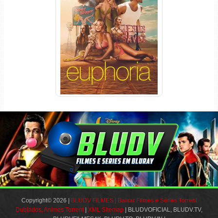
Euphoria 3ª Temporada
Torrent (2026) WEB-DL 1080p
Dual Áudio
Copyright© 2026 |
BLUDV FILMES | Baixar Filmes e Séries Torrent
Dublados, Animes Torrent
|
XML Sitemap
| BLUDVOFICIAL, BLUDV.TV,