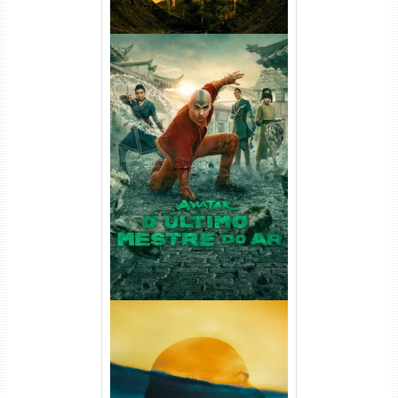
Avatar: O Último Mestre do
Ar 2ª Temporada Torrent
(2026) WEB-DL 1080p Dual
Áudio