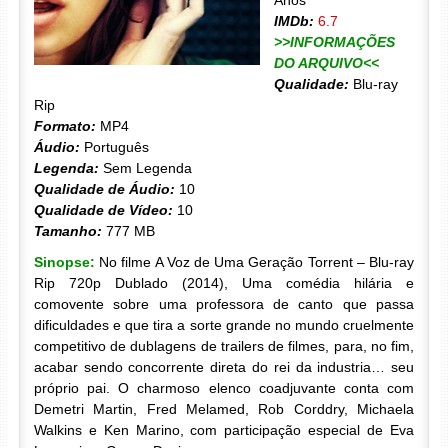
Anos
IMDb:
6.7
>>INFORMAÇÕES
DO ARQUIVO<<
Qualidade:
Blu-ray
Rip
Formato:
MP4
Áudio:
Português
Legenda:
Sem Legenda
Qualidade de Áudio:
10
Qualidade de Vídeo:
10
Tamanho:
777 MB
Sinopse:
No filme A Voz de Uma Geração Torrent – Blu-ray
Rip 720p Dublado (2014), Uma comédia hilária e
comovente sobre uma professora de canto que passa
dificuldades e que tira a sorte grande no mundo cruelmente
competitivo de dublagens de trailers de filmes, para, no fim,
acabar sendo concorrente direta do rei da industria… seu
próprio pai. O charmoso elenco coadjuvante conta com
Demetri Martin, Fred Melamed, Rob Corddry, Michaela
Walkins e Ken Marino, com participação especial de Eva