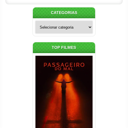
CATEGORIAS
Categorias
TOP FILMES
Passageiro do Mal Torrent
(2026) WEB-DL 1080p Dual
Áudio