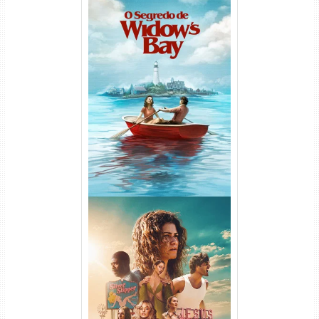
O Segredo de Widow’s Bay
1ª Temporada Torrent (2026)
WEB-DL 1080p Dual Áudio
Euphoria 3ª Temporada
Torrent (2026) WEB-DL 1080p
Dual Áudio