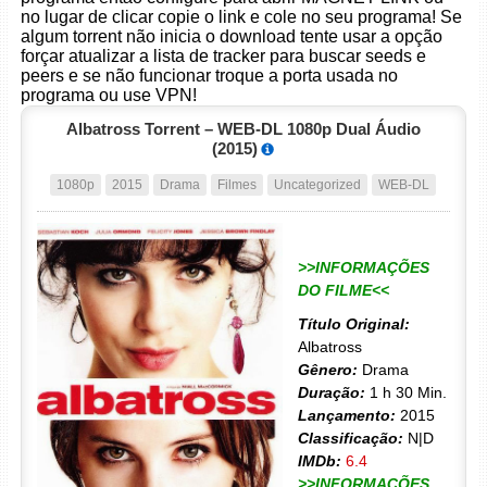
no lugar de clicar copie o link e cole no seu programa! Se
algum torrent não inicia o download tente usar a opção
forçar atualizar a lista de tracker para buscar seeds e
peers e se não funcionar troque a porta usada no
programa ou use VPN!
Albatross Torrent – WEB-DL 1080p Dual Áudio
(2015)
1080p
2015
Drama
Filmes
Uncategorized
WEB-DL
>>INFORMAÇÕES
DO FILME<<
Título Original:
Albatross
Gênero:
Drama
Duração:
1 h 30 Min.
Lançamento:
2015
Classificação:
N|D
IMDb:
6.4
>>INFORMAÇÕES