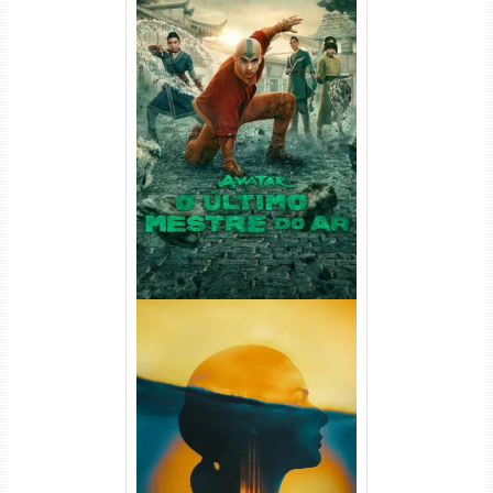
Avatar: O Último Mestre do
Ar 2ª Temporada Torrent
(2026) WEB-DL 1080p Dual
Áudio
Silo 2ª Temporada (2024)
WEB-DL 1080p Dual Áudio