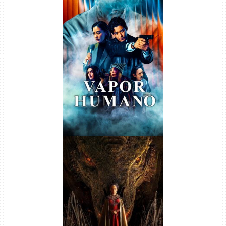
Vapor Humano 1ª Temporada
Torrent (2026) WEB-DL 1080p
Dual Áudio
A Casa do Dragão 1ª
Temporada Torrent (2022)
WEB-DL 720p/1080p Dual
Áudio