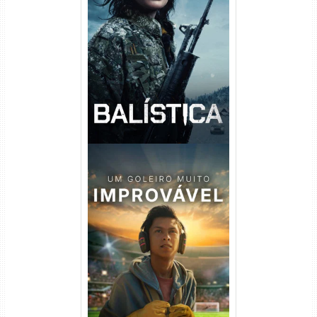
Balística Torrent (2025) WEB-
DL 1080p Dual Áudio
Um Goleiro Muito Improvável
Torrent (2026) WEB-DL 1080p
Dual Áudio