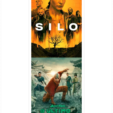
Silo 1ª Temporada Torrent
(2023) WEB-DL
720p/1080p/4K Dual Áudio
Avatar: O Último Mestre do
Ar 2ª Temporada Torrent
(2026) WEB-DL 1080p Dual
Áudio