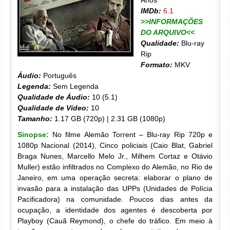
Anos
IMDb:
6.1
>>INFORMAÇÕES
DO ARQUIVO<<
Qualidade:
Blu-ray
Rip
Formato:
MKV
Áudio:
Português
Legenda:
Sem Legenda
Qualidade de Áudio:
10 (5.1)
Qualidade de Vídeo:
10
Tamanho:
1.17 GB (720p) | 2.31 GB (1080p)
Sinopse:
No filme Alemão Torrent – Blu-ray Rip 720p e
1080p Nacional (2014), Cinco policiais (Caio Blat, Gabriel
Braga Nunes, Marcello Melo Jr., Milhem Cortaz e Otávio
Muller) estão infiltrados no Complexo do Alemão, no Rio de
Janeiro, em uma operação secreta: elaborar o plano de
invasão para a instalação das UPPs (Unidades de Polícia
Pacificadora) na comunidade. Poucos dias antes da
ocupação, a identidade dos agentes é descoberta por
Playboy (Cauã Reymond), o chefe do tráfico. Em meio à