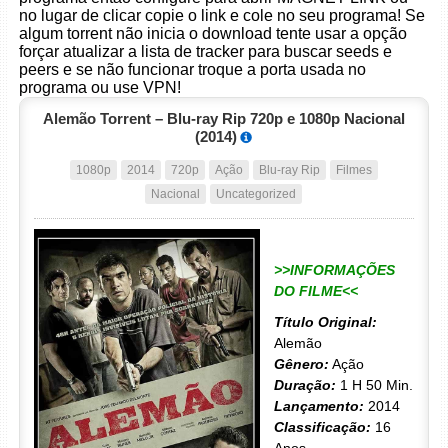
no lugar de clicar copie o link e cole no seu programa! Se
algum torrent não inicia o download tente usar a opção
forçar atualizar a lista de tracker para buscar seeds e
peers e se não funcionar troque a porta usada no
programa ou use VPN!
Alemão Torrent – Blu-ray Rip 720p e 1080p Nacional
(2014)
1080p
2014
720p
Ação
Blu-ray Rip
Filmes
Nacional
Uncategorized
>>INFORMAÇÕES
DO FILME<<
Título Original:
Alemão
Gênero:
Ação
Duração:
1 H 50 Min.
Lançamento:
2014
Classificação:
16