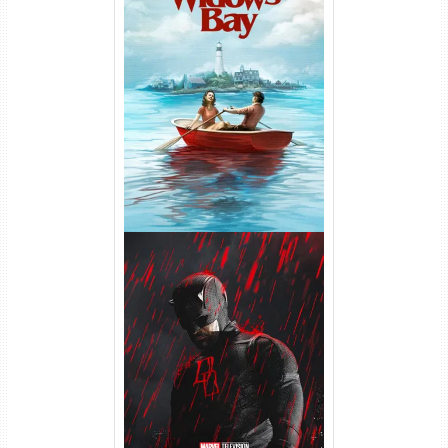
O Segredo de Widow’s Bay
1ª Temporada Torrent (2026)
WEB-DL 1080p Dual Áudio
Demolidor: Renascido 2ª
Temporada (2026) WEB-DL
1080p Dual Áudio