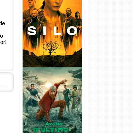
Silo 1ª Temporada Torrent
(2023) WEB-DL
de
720p/1080p/4K Dual Áudio
no
or!
Avatar: O Último Mestre do
Ar 2ª Temporada Torrent
(2026) WEB-DL 1080p Dual
Áudio