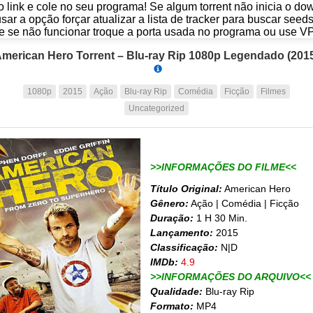
o link e cole no seu programa! Se algum torrent não inicia o d
usar a opção forçar atualizar a lista de tracker para buscar seed
e se não funcionar troque a porta usada no programa ou use V
merican Hero Torrent – Blu-ray Rip 1080p Legendado (201
1080p
2015
Ação
Blu-ray Rip
Comédia
Ficção
Filmes
Uncategorized
>>INFORMAÇÕES DO FILME<<
Título Original:
American Hero
Gênero:
Ação | Comédia | Ficção
Duração:
1 H 30 Min.
Lançamento:
2015
Classificação:
N|D
IMDb:
4.9
>>INFORMAÇÕES DO ARQUIVO<<
Qualidade:
Blu-ray Rip
Formato:
MP4