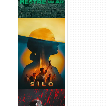
Silo 2ª Temporada (2024)
WEB-DL 1080p Dual Áudio