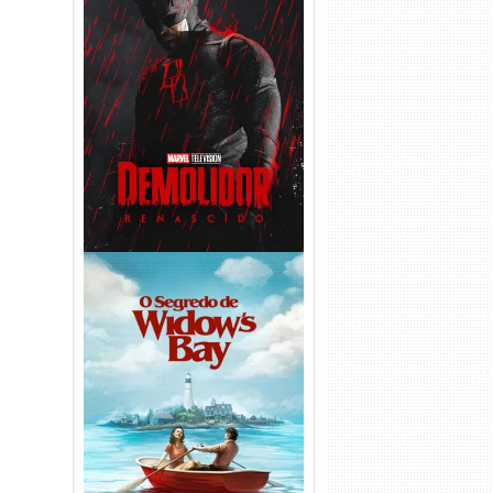
Demolidor: Renascido 2ª
Temporada (2026) WEB-DL
1080p Dual Áudio
O Segredo de Widow’s Bay
1ª Temporada Torrent (2026)
WEB-DL 1080p Dual Áudio