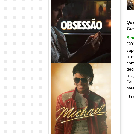
Obsessão Torrent (2026)
WEB-DL 1080p/4K Dual
Qua
Áudio
Ta
Si
(20
sup
e m
com
dec
a a
Gri
mes
Tr
Michael Torrent (2026) WEB-
DL 1080p/4K Dual Áudio