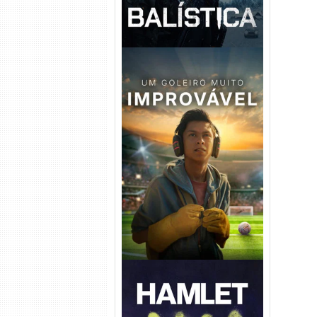
Um Goleiro Muito Improvável
Torrent (2026) WEB-DL 1080p
Dual Áudio