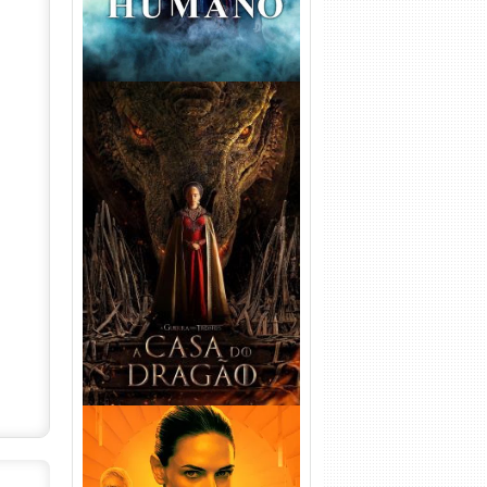
A Casa do Dragão 1ª
Temporada Torrent (2022)
WEB-DL 720p/1080p Dual
Áudio