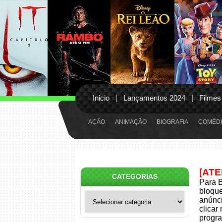
Inicio
Lançamentos 2024
Filmes
AÇÃO
ANIMAÇÃO
BIOGRAFIA
COMÉDI
[AT
CATEGORIAS
Para B
bloqu
Categorias
anúnci
clicar
progra