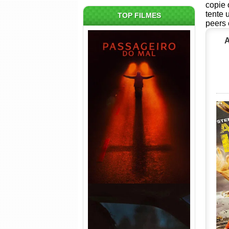
copie 
tente 
TOP FILMES
peers 
A
Passageiro do Mal Torrent
(2026) WEB-DL 1080p Dual
Áudio