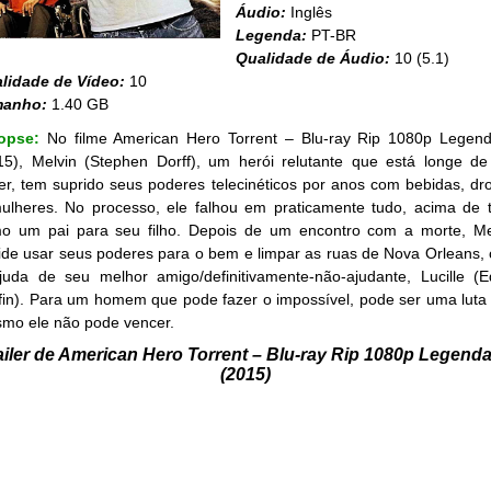
Áudio:
Inglês
Legenda:
PT-BR
Qualidade de Áudio:
10 (5.1)
lidade de Vídeo:
10
manho:
1.40 GB
nopse:
No filme American Hero Torrent – Blu-ray Rip 1080p Legen
15), Melvin (Stephen Dorff), um herói relutante que está longe de
er, tem suprido seus poderes telecinéticos por anos com bebidas, dr
ulheres. No processo, ele falhou em praticamente tudo, acima de 
o um pai para seu filho. Depois de um encontro com a morte, Me
ide usar seus poderes para o bem e limpar as ruas de Nova Orleans,
juda de seu melhor amigo/definitivamente-não-ajudante, Lucille (E
ffin). Para um homem que pode fazer o impossível, pode ser uma luta
mo ele não pode vencer.
ailer de American Hero Torrent – Blu-ray Rip 1080p Legend
(2015)