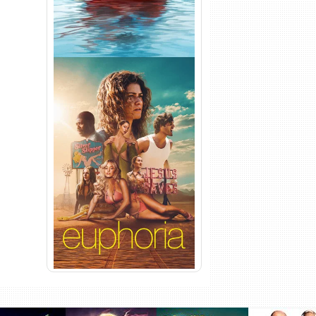
Euphoria 3ª Temporada
Torrent (2026) WEB-DL 1080p
Dual Áudio