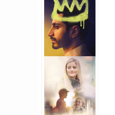
Hamlet Torrent (2026) WEB-
DL 1080p Dual Áudio
Uma Amizade para Recordar
Torrent (2025) WEB-DL 1080p
Dual Áudio