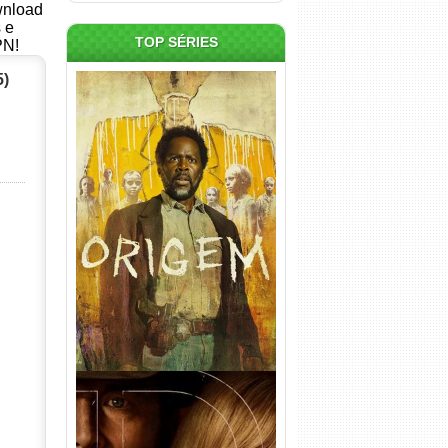
ownload
s e
TOP SÉRIES
PN!
5)
Origem 4ª Temporada Torrent
(2026) WEB-DL 1080p/4K
Dual Áudio