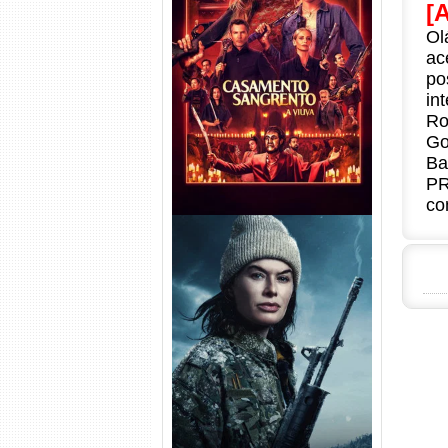
[
Ol
Casamento Sangrento: A
ac
Viúva Torrent (2026) WEB-DL
po
720p/1080p/4K Dual Áudio
in
Ro
Go
Ba
PR
co
Balística Torrent (2025) WEB-
DL 1080p Dual Áudio