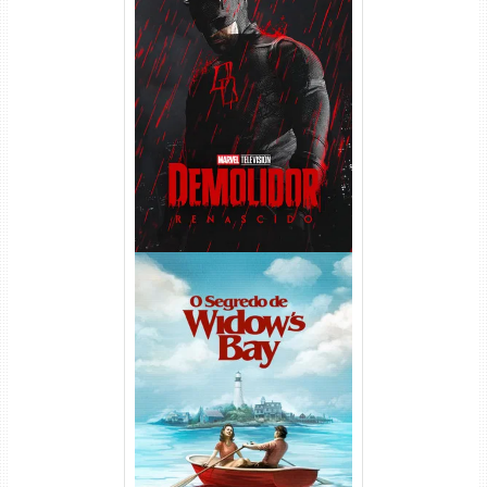
Demolidor: Renascido 2ª
Temporada (2026) WEB-DL
1080p Dual Áudio
O Segredo de Widow’s Bay
1ª Temporada Torrent (2026)
WEB-DL 1080p Dual Áudio