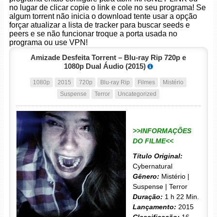
no lugar de clicar copie o link e cole no seu programa! Se
algum torrent não inicia o download tente usar a opção
forçar atualizar a lista de tracker para buscar seeds e
peers e se não funcionar troque a porta usada no
programa ou use VPN!
Amizade Desfeita Torrent – Blu-ray Rip 720p e
1080p Dual Áudio (2015)
1080p
2015
720p
Blu-ray Rip
Filmes
Mistério
Suspense
Terror
Uncategorized
>>INFORMAÇÕES
DO FILME<<
Título Original:
Cybernatural
Gênero:
Mistério |
Suspense | Terror
Duração:
1 h 22 Min.
Lançamento:
2015