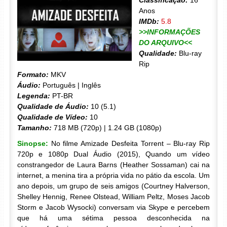
Classificação:
16
Anos
IMDb:
5.8
>>INFORMAÇÕES
DO ARQUIVO<<
Qualidade:
Blu-ray
Rip
Formato:
MKV
Áudio:
Português | Inglês
Legenda:
PT-BR
Qualidade de Áudio:
10 (5.1)
Qualidade de Vídeo:
10
Tamanho:
718 MB (720p) | 1.24 GB (1080p)
Sinopse:
No filme Amizade Desfeita Torrent – Blu-ray Rip
720p e 1080p Dual Áudio (2015), Quando um vídeo
constrangedor de Laura Barns (Heather Sossaman) cai na
internet, a menina tira a própria vida no pátio da escola. Um
ano depois, um grupo de seis amigos (Courtney Halverson,
Shelley Hennig, Renee Olstead, William Peltz, Moses Jacob
Storm e Jacob Wysocki) conversam via Skype e percebem
que há uma sétima pessoa desconhecida na