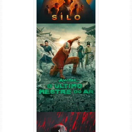
Avatar: O Último Mestre do
Ar 2ª Temporada Torrent
(2026) WEB-DL 1080p Dual
Áudio