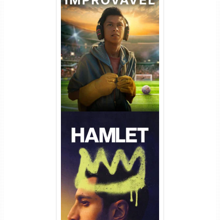
Um Goleiro Muito Improvável
Torrent (2026) WEB-DL 1080p
Dual Áudio
Hamlet Torrent (2026) WEB-
DL 1080p Dual Áudio