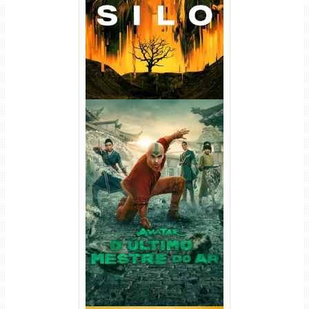
720p/1080p/4K Dual Áudio
Avatar: O Último Mestre do
Ar 2ª Temporada Torrent
(2026) WEB-DL 1080p Dual
Áudio