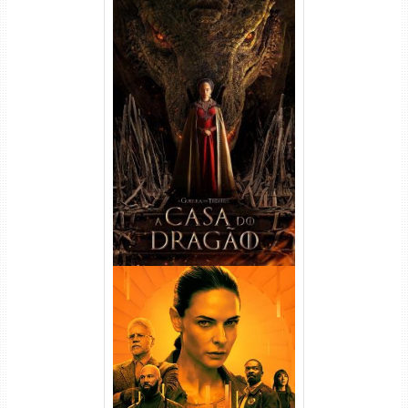
A Casa do Dragão 1ª
Temporada Torrent (2022)
WEB-DL 720p/1080p Dual
Áudio
Silo 1ª Temporada Torrent
(2023) WEB-DL