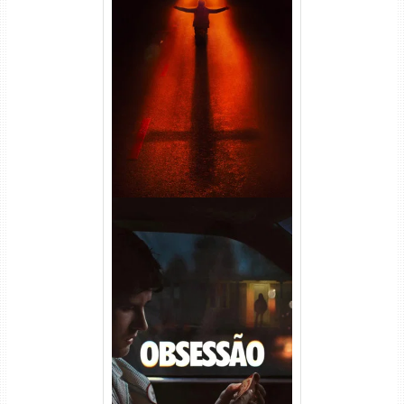
Passageiro do Mal Torrent
(2026) WEB-DL 1080p Dual
Áudio
Obsessão Torrent (2026)
WEB-DL 1080p/4K Dual
Áudio