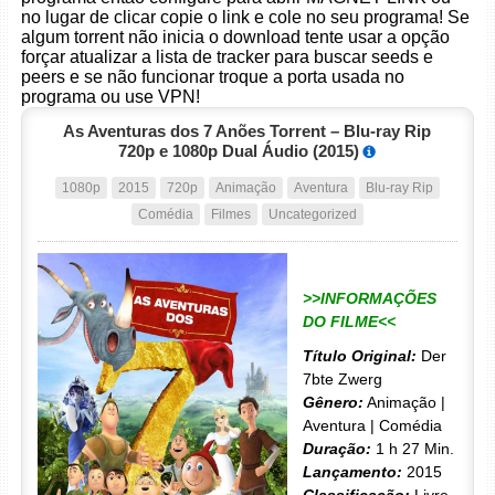
no lugar de clicar copie o link e cole no seu programa! Se
algum torrent não inicia o download tente usar a opção
forçar atualizar a lista de tracker para buscar seeds e
peers e se não funcionar troque a porta usada no
programa ou use VPN!
As Aventuras dos 7 Anões Torrent – Blu-ray Rip
720p e 1080p Dual Áudio (2015)
1080p
2015
720p
Animação
Aventura
Blu-ray Rip
Comédia
Filmes
Uncategorized
>>INFORMAÇÕES
DO FILME<<
Título Original:
Der
7bte Zwerg
Gênero:
Animação |
Aventura | Comédia
Duração:
1 h 27 Min.
Lançamento:
2015