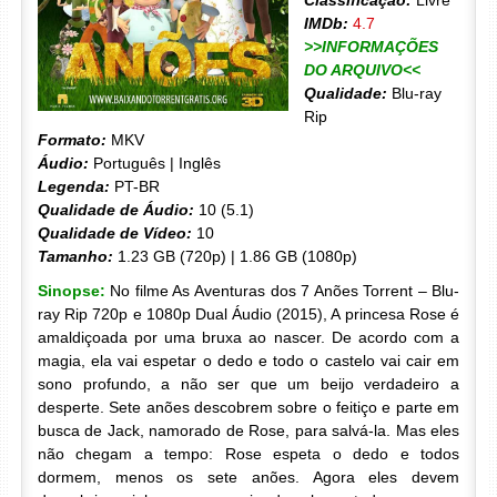
Classificação:
Livre
IMDb:
4.7
>>INFORMAÇÕES
DO ARQUIVO<<
Qualidade:
Blu-ray
Rip
Formato:
MKV
Áudio:
Português | Inglês
Legenda:
PT-BR
Qualidade de Áudio:
10 (5.1)
Qualidade de Vídeo:
10
Tamanho:
1.23 GB (720p) | 1.86 GB (1080p)
Sinopse:
No filme As Aventuras dos 7 Anões Torrent – Blu-
ray Rip 720p e 1080p Dual Áudio (2015), A princesa Rose é
amaldiçoada por uma bruxa ao nascer. De acordo com a
magia, ela vai espetar o dedo e todo o castelo vai cair em
sono profundo, a não ser que um beijo verdadeiro a
desperte. Sete anões descobrem sobre o feitiço e parte em
busca de Jack, namorado de Rose, para salvá-la. Mas eles
não chegam a tempo: Rose espeta o dedo e todos
dormem, menos os sete anões. Agora eles devem