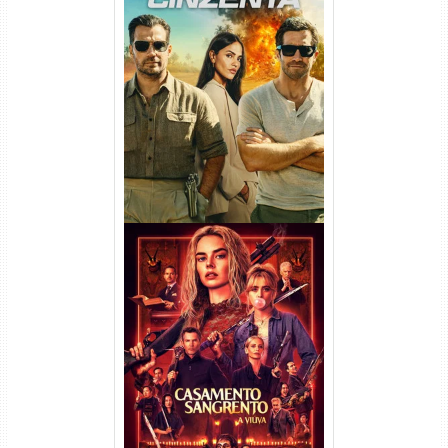
Na Zona Cinzenta Torrent
(2026) WEB-DL 1080p/4K
Dual Áudio
Casamento Sangrento: A
Viúva Torrent (2026) WEB-DL
720p/1080p/4K Dual Áudio