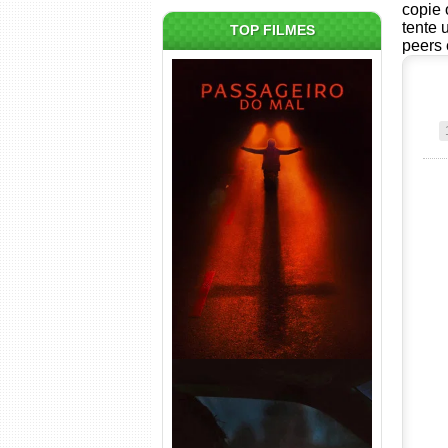
copie 
tente 
TOP FILMES
peers 
Passageiro do Mal Torrent
(2026) WEB-DL 1080p Dual
Áudio