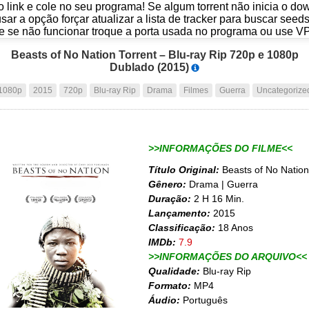
o link e cole no seu programa! Se algum torrent não inicia o d
usar a opção forçar atualizar a lista de tracker para buscar seed
e se não funcionar troque a porta usada no programa ou use V
Beasts of No Nation Torrent – Blu-ray Rip 720p e 1080p
Dublado (2015)
1080p
2015
720p
Blu-ray Rip
Drama
Filmes
Guerra
Uncategorize
>>INFORMAÇÕES DO FILME<<
Título Original:
Beasts of No Nation
Gênero:
Drama | Guerra
Duração:
2 H 16 Min.
Lançamento:
2015
Classificação:
18 Anos
IMDb:
7.9
>>INFORMAÇÕES DO ARQUIVO<<
Qualidade:
Blu-ray Rip
Formato:
MP4
Áudio:
Português