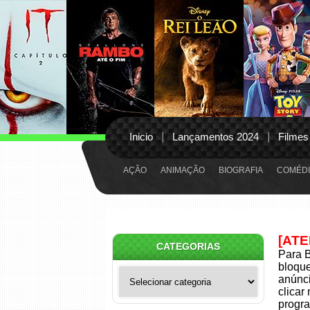
Inicio
Lançamentos 2024
Filmes
AÇÃO
ANIMAÇÃO
BIOGRAFIA
COMÉDI
[AT
CATEGORIAS
Para B
bloqu
Categorias
anúnci
clicar
progra