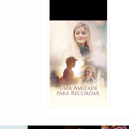
Uma Amizade para Recordar
Torrent (2025) WEB-DL 1080p
Dual Áudio