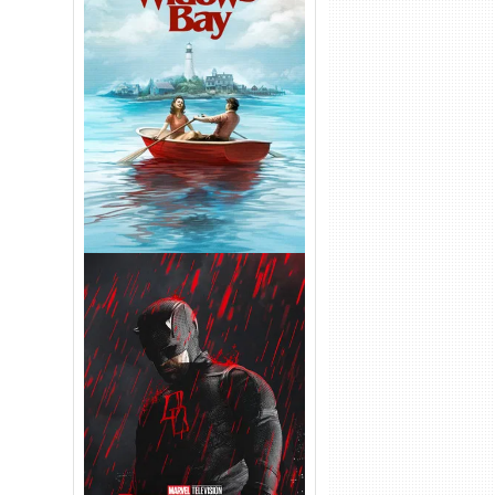
O Segredo de Widow’s Bay
1ª Temporada Torrent (2026)
WEB-DL 1080p Dual Áudio
Demolidor: Renascido 2ª
Temporada (2026) WEB-DL
1080p Dual Áudio