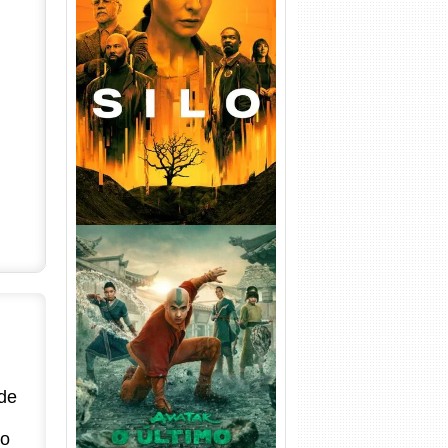
Silo 1ª Temporada Torrent
(2023) WEB-DL
720p/1080p/4K Dual Áudio
Avatar: O Último Mestre do
Ar 2ª Temporada Torrent
(2026) WEB-DL 1080p Dual
de
Áudio
no