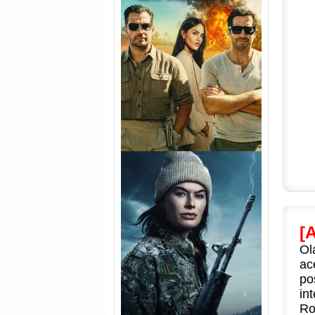
Na Zona Cinzenta Torrent
(2026) WEB-DL 1080p/4K
Dual Áudio
[
Ol
Balística Torrent (2025) WEB-
DL 1080p Dual Áudio
ac
po
in
Ro