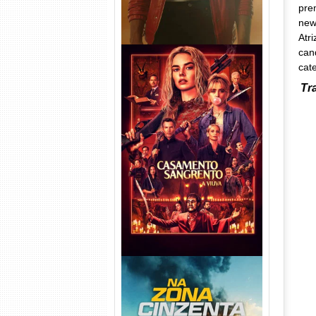
pre
new
Atr
can
cat
Tr
Casamento Sangrento: A
Viúva Torrent (2026) WEB-DL
720p/1080p/4K Dual Áudio