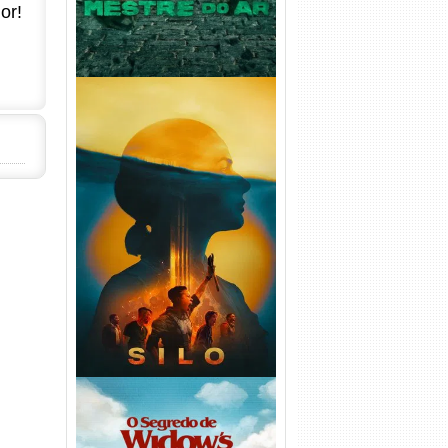
or!
Silo 2ª Temporada (2024)
WEB-DL 1080p Dual Áudio