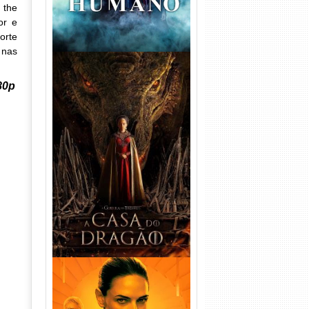
 the
or e
orte
 nas
80p
A Casa do Dragão 1ª
Temporada Torrent (2022)
WEB-DL 720p/1080p Dual
Áudio