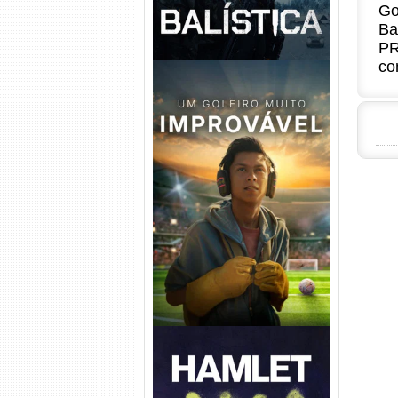
Go
Ba
PR
co
Um Goleiro Muito Improvável
Torrent (2026) WEB-DL 1080p
Dual Áudio