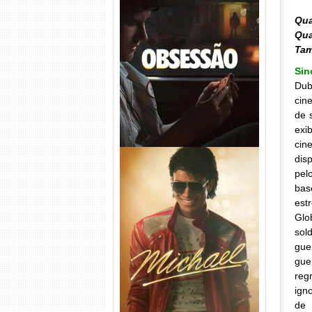
Qua
Obsessão Torrent (2026)
Qua
WEB-DL 1080p/4K Dual
Ta
Áudio
Si
Dub
cin
de 
exi
cin
disp
pel
bas
est
Glo
sol
Michael Torrent (2026) WEB-
gue
DL 1080p/4K Dual Áudio
gue
reg
ign
de 