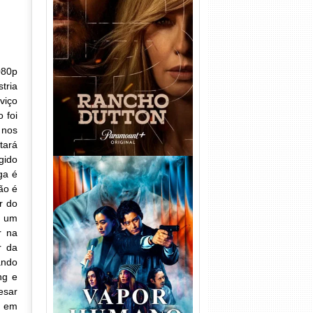
Rancho Dutton 1ª
Temporada Torrent (2026)
WEB-DL 1080p Dual Áudio
080p
tria
viço
 foi
 nos
tará
igido
ga é
ão é
r do
, um
r na
r da
Vapor Humano 1ª Temporada
Torrent (2026) WEB-DL 1080p
ando
Dual Áudio
ng e
esar
a em