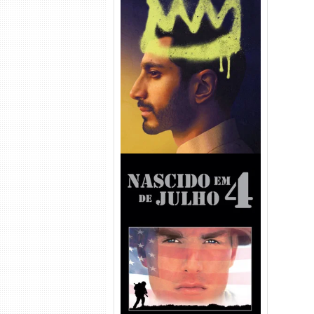
Hamlet Torrent (2026) WEB-
DL 1080p Dual Áudio
Nascido em 4 de Julho
Torrent (1989) WEB-DL 1080p
Dual Áudio