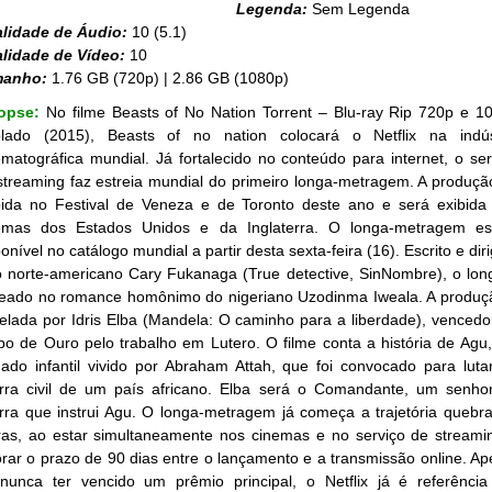
Legenda:
Sem Legenda
lidade de Áudio:
10 (5.1)
lidade de Vídeo:
10
manho:
1.76 GB (720p) | 2.86 GB (1080p)
nopse:
No filme Beasts of No Nation Torrent – Blu-ray Rip 720p e 1
lado (2015), Beasts of no nation colocará o Netflix na indús
ematográfica mundial. Já fortalecido no conteúdo para internet, o ser
streaming faz estreia mundial do primeiro longa-metragem. A produção
bida no Festival de Veneza e de Toronto deste ano e será exibida
emas dos Estados Unidos e da Inglaterra. O longa-metragem es
onível no catálogo mundial a partir desta sexta-feira (16). Escrito e dir
o norte-americano Cary Fukanaga (True detective, SinNombre), o lon
eado no romance homônimo do nigeriano Uzodinma Iweala. A produç
relada por Idris Elba (Mandela: O caminho para a liberdade), vencedo
bo de Ouro pelo trabalho em Lutero. O filme conta a história de Agu
dado infantil vivido por Abraham Attah, que foi convocado para luta
rra civil de um país africano. Elba será o Comandante, um senho
rra que instrui Agu. O longa-metragem já começa a trajetória quebr
ras, ao estar simultaneamente nos cinemas e no serviço de streami
orar o prazo de 90 dias entre o lançamento e a transmissão online. Ap
nunca ter vencido um prêmio principal, o Netflix já é referênci