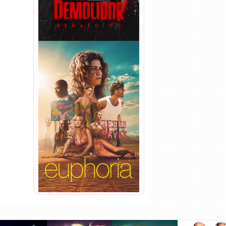
Euphoria 3ª Temporada
Torrent (2026) WEB-DL 1080p
Dual Áudio