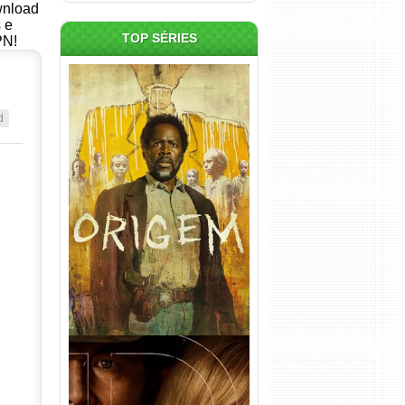
ownload
s e
TOP SÉRIES
PN!
d
Origem 4ª Temporada Torrent
(2026) WEB-DL 1080p/4K
Dual Áudio