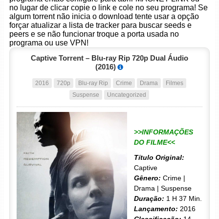
no lugar de clicar copie o link e cole no seu programa! Se
algum torrent não inicia o download tente usar a opção
forçar atualizar a lista de tracker para buscar seeds e
peers e se não funcionar troque a porta usada no
programa ou use VPN!
Captive Torrent – Blu-ray Rip 720p Dual Áudio
(2016)
2016
720p
Blu-ray Rip
Crime
Drama
Filmes
Suspense
Uncategorized
>>INFORMAÇÕES
DO FILME<<
Título Original:
Captive
Gênero:
Crime |
Drama | Suspense
Duração:
1 H 37 Min.
Lançamento:
2016