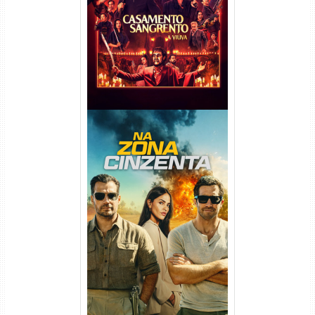
Viúva Torrent (2026) WEB-DL
720p/1080p/4K Dual Áudio
Na Zona Cinzenta Torrent
(2026) WEB-DL 1080p/4K
Dual Áudio