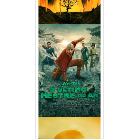
Avatar: O Último Mestre do
Ar 2ª Temporada Torrent
(2026) WEB-DL 1080p Dual
Áudio