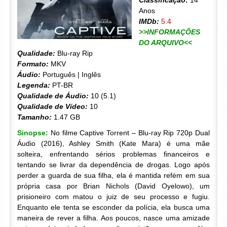
Classificação:
14
Anos
IMDb:
5.4
>>INFORMAÇÕES
DO ARQUIVO<<
Qualidade:
Blu-ray Rip
Formato:
MKV
Áudio:
Português | Inglês
Legenda:
PT-BR
Qualidade de Áudio:
10 (5.1)
Qualidade de Vídeo:
10
Tamanho:
1.47 GB
Sinopse:
No filme Captive Torrent – Blu-ray Rip 720p Dual
Áudio (2016), Ashley Smith (Kate Mara) é uma mãe
solteira, enfrentando sérios problemas financeiros e
tentando se livrar da dependência de drogas. Logo após
perder a guarda de sua filha, ela é mantida refém em sua
própria casa por Brian Nichols (David Oyelowo), um
prisioneiro com matou o juiz de seu processo e fugiu.
Enquanto ele tenta se esconder da polícia, ela busca uma
maneira de rever a filha. Aos poucos, nasce uma amizade