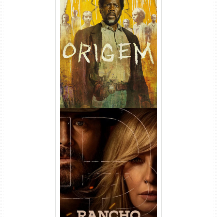
Origem 4ª Temporada Torrent
(2026) WEB-DL 1080p/4K
Dual Áudio
Rancho Dutton 1ª
Temporada Torrent (2026)
WEB-DL 1080p Dual Áudio