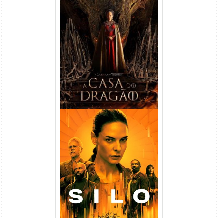
A Casa do Dragão 1ª
Temporada Torrent (2022)
WEB-DL 720p/1080p Dual
Áudio
Silo 1ª Temporada Torrent
(2023) WEB-DL
720p/1080p/4K Dual Áudio