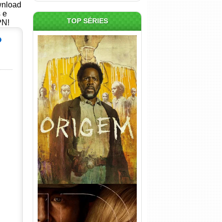
ownload
s e
TOP SÉRIES
PN!
Origem 4ª Temporada Torrent
(2026) WEB-DL 1080p/4K
Dual Áudio