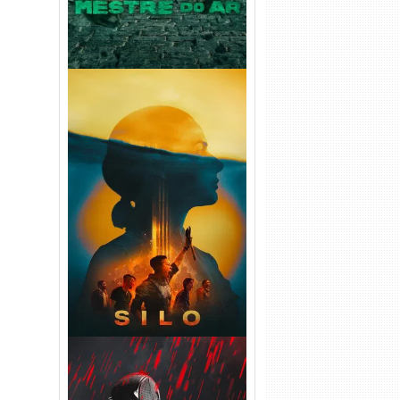
Silo 2ª Temporada (2024)
WEB-DL 1080p Dual Áudio