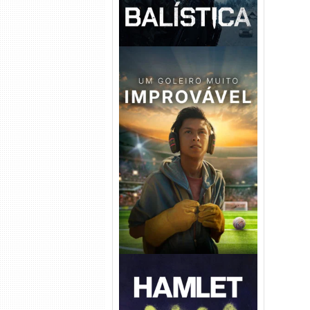
Um Goleiro Muito Improvável
Torrent (2026) WEB-DL 1080p
Dual Áudio