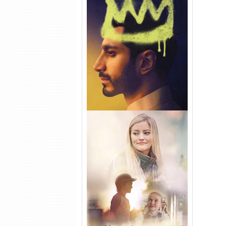
Hamlet Torrent (2026) WEB-
DL 1080p Dual Áudio
Uma Amizade para Recordar
Torrent (2025) WEB-DL 1080p
Dual Áudio