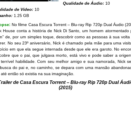
Qualidade de Áudio:
10
lidade de Vídeo:
10
manho:
1.25 GB
opse:
No filme Casa Escura Torrent – Blu-ray Rip 720p Dual Áudio (20
k House conta a história de Nick Di Santo, um homem atormentado 
m” de, por um simples toque, descobrir como as pessoas à sua volta 
rer. No seu 23º aniversário, Nick é chamado pela mãe para uma visit
pício em que ela segue internada desde que ele era garoto. No encon
cobre que o pai, que julgava morto, está vivo e pode saber a orige
 terrível habilidade. Com seu melhor amigo e sua namorada, Nick s
busca do pai e, no caminho, se depara com uma mansão abandona
 até então só existia na sua imaginação.
Trailer de Casa Escura Torrent – Blu-ray Rip 720p Dual Áudi
(2015)