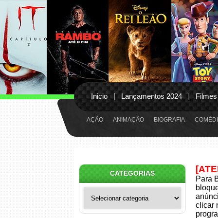
Inicio
Lançamentos 2024
Filmes
AÇÃO
ANIMAÇÃO
BIOGRAFIA
COMÉDI
[AT
CATEGORIAS
Para B
bloqu
Categorias
anúnci
clicar
progra