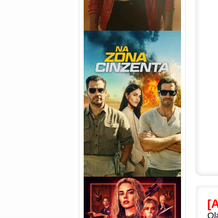
Na Zona Cinzenta Torrent
(2026) WEB-DL 1080p/4K
Dual Áudio
[
Ol