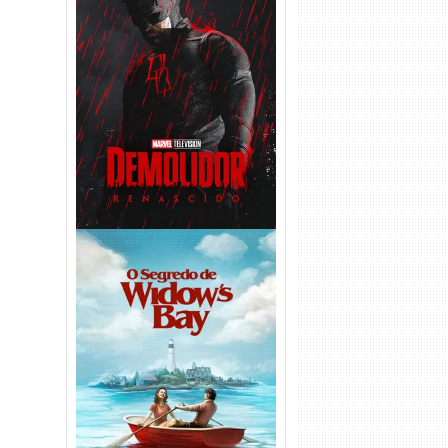
Demolidor: Renascido 2ª
Temporada (2026) WEB-DL
1080p Dual Áudio
O Segredo de Widow’s Bay
1ª Temporada Torrent (2026)
WEB-DL 1080p Dual Áudio