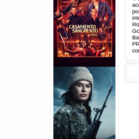
ac
po
Casamento Sangrento: A
in
Viúva Torrent (2026) WEB-DL
Ro
720p/1080p/4K Dual Áudio
Go
Ba
PR
co
Balística Torrent (2025) WEB-
DL 1080p Dual Áudio