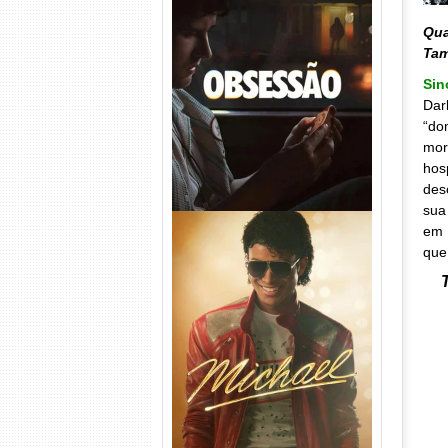
Qua
Obsessão Torrent (2026)
Ta
WEB-DL 1080p/4K Dual
Áudio
Sin
Dar
“do
mor
hos
des
sua
em 
que
Michael Torrent (2026) WEB-
DL 1080p/4K Dual Áudio