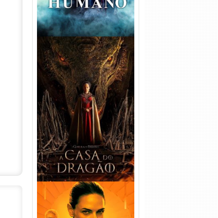
A Casa do Dragão 1ª
Temporada Torrent (2022)
WEB-DL 720p/1080p Dual
Áudio