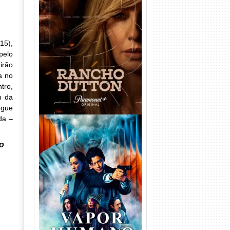
Rancho Dutton 1ª
Temporada Torrent (2026)
15),
WEB-DL 1080p Dual Áudio
pelo
irão
a no
tro,
m da
egue
da –
o
Vapor Humano 1ª Temporada
Torrent (2026) WEB-DL 1080p
Dual Áudio