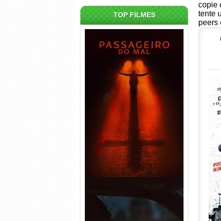
copie 
tente 
TOP FILMES
peers 
Passageiro do Mal Torrent
(2026) WEB-DL 1080p Dual
Áudio