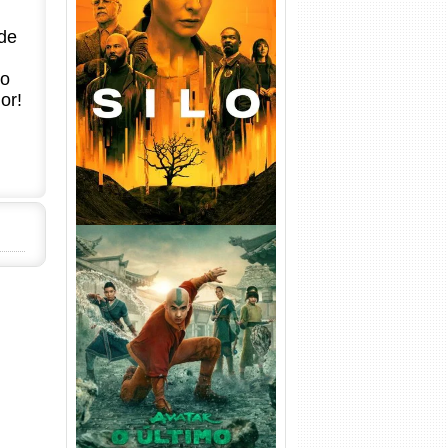
de
Silo 1ª Temporada Torrent
(2023) WEB-DL
no
720p/1080p/4K Dual Áudio
or!
Avatar: O Último Mestre do
Ar 2ª Temporada Torrent
(2026) WEB-DL 1080p Dual
Áudio