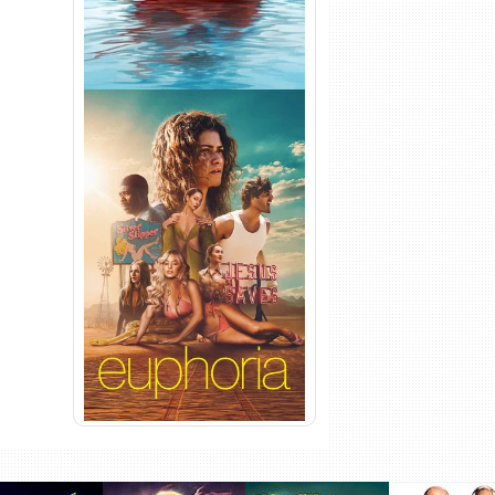
Euphoria 3ª Temporada
Torrent (2026) WEB-DL 1080p
Dual Áudio