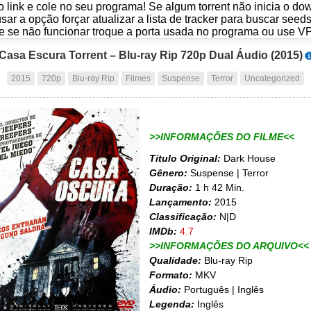
o link e cole no seu programa! Se algum torrent não inicia o d
usar a opção forçar atualizar a lista de tracker para buscar seed
e se não funcionar troque a porta usada no programa ou use V
Casa Escura Torrent – Blu-ray Rip 720p Dual Áudio (2015)
2015
720p
Blu-ray Rip
Filmes
Suspense
Terror
Uncategorized
>>INFORMAÇÕES DO FILME<<
Título Original:
Dark House
Gênero:
Suspense | Terror
Duração:
1 h 42 Min.
Lançamento:
2015
Classificação:
N|D
IMDb:
4.7
>>INFORMAÇÕES DO ARQUIVO<<
Qualidade:
Blu-ray Rip
Formato:
MKV
Áudio:
Português | Inglês
Legenda:
Inglês