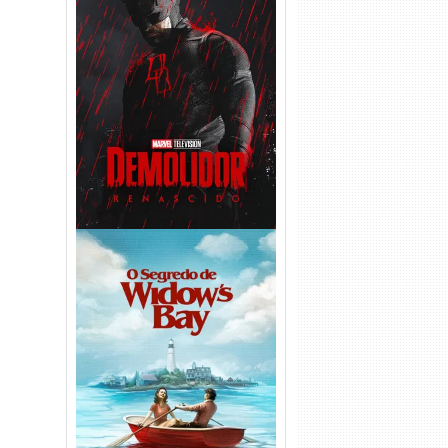
Demolidor: Renascido 2ª
Temporada (2026) WEB-DL
1080p Dual Áudio
O Segredo de Widow’s Bay
1ª Temporada Torrent (2026)
WEB-DL 1080p Dual Áudio