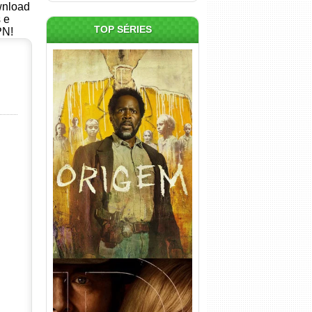
ownload
s e
TOP SÉRIES
PN!
Origem 4ª Temporada Torrent
(2026) WEB-DL 1080p/4K
Dual Áudio