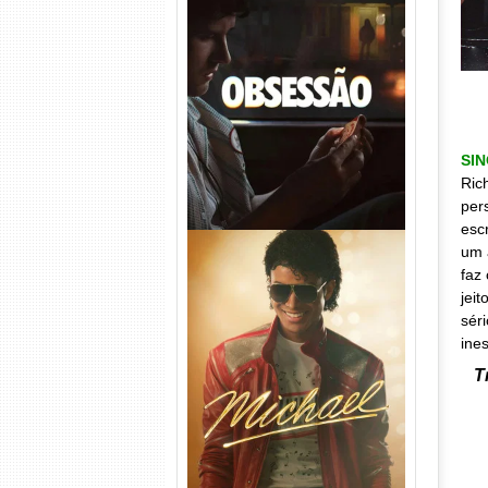
Obsessão Torrent (2026)
WEB-DL 1080p/4K Dual
Áudio
SI
Ric
per
esc
um a
faz
jeit
sér
ine
T
Michael Torrent (2026) WEB-
DL 1080p/4K Dual Áudio