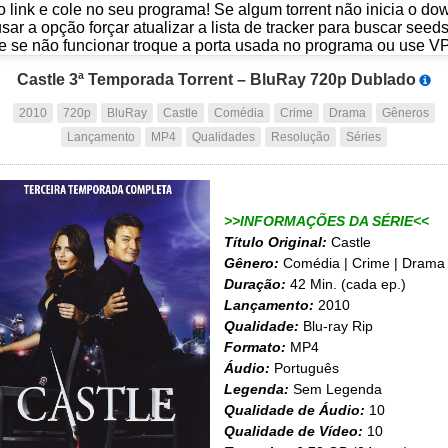
o link e cole no seu programa! Se algum torrent não inicia o d
usar a opção forçar atualizar a lista de tracker para buscar seed
e se não funcionar troque a porta usada no programa ou use V
Castle 3ª Temporada Torrent – BluRay 720p Dublado
2010
720p
BluRay
Castle
Comédia
Crime
Drama
Gêneros
Lançamento
MP4
Qualidades
Resolução
Séries
>>INFORMAÇÕES DA SÉRIE<<
Título Original:
Castle
Gênero:
Comédia | Crime | Drama
Duração:
42 Min. (cada ep.)
Lançamento:
2010
Qualidade:
Blu-ray Rip
Formato:
MP4
Áudio:
Português
Legenda:
Sem Legenda
Qualidade de Áudio:
10
Qualidade de Vídeo:
10