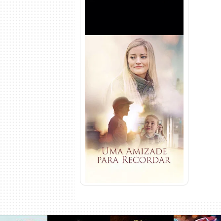
Uma Amizade para Recordar
Torrent (2025) WEB-DL 1080p
Dual Áudio