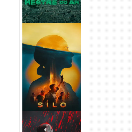
Silo 2ª Temporada (2024)
WEB-DL 1080p Dual Áudio