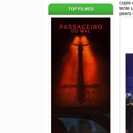
copie 
tente 
TOP FILMES
peers 
Passageiro do Mal Torrent
(2026) WEB-DL 1080p Dual
Áudio