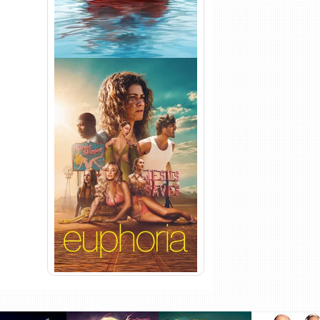
Euphoria 3ª Temporada
Torrent (2026) WEB-DL 1080p
Dual Áudio