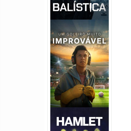
Um Goleiro Muito Improvável
Torrent (2026) WEB-DL 1080p
Dual Áudio