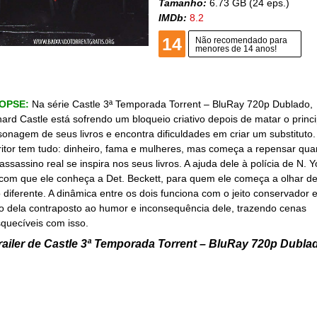
Tamanho:
6.73 GB (24 eps.)
IMDb:
8.2
14
Não recomendado para
menores de 14 anos!
NOPSE:
Na série Castle 3ª Temporada Torrent – BluRay 720p Dublado,
hard Castle está sofrendo um bloqueio criativo depois de matar o princi
sonagem de seus livros e encontra dificuldades em criar um substituto
ritor tem tudo: dinheiro, fama e mulheres, mas começa a repensar qu
ssassino real se inspira nos seus livros. A ajuda dele à polícia de N. Y
 com que ele conheça a Det. Beckett, para quem ele começa a olhar d
o diferente. A dinâmica entre os dois funciona com o jeito conservador 
io dela contraposto ao humor e inconsequência dele, trazendo cenas
squecíveis com isso.
railer de Castle 3ª Temporada Torrent – BluRay 720p Dubla