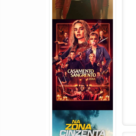
Casamento Sangrento: A
Viúva Torrent (2026) WEB-DL
720p/1080p/4K Dual Áudio