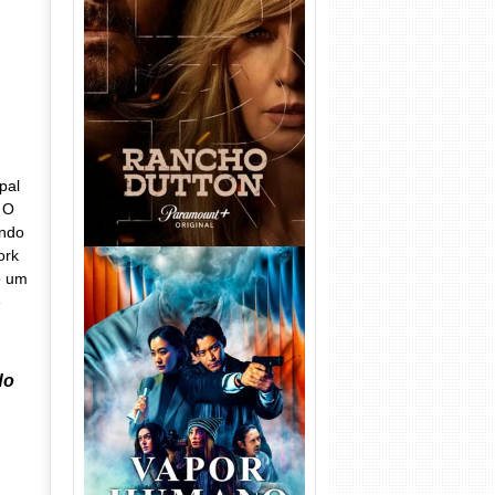
Rancho Dutton 1ª
Temporada Torrent (2026)
WEB-DL 1080p Dual Áudio
pal
. O
ando
ork
e um
e
do
Vapor Humano 1ª Temporada
Torrent (2026) WEB-DL 1080p
Dual Áudio