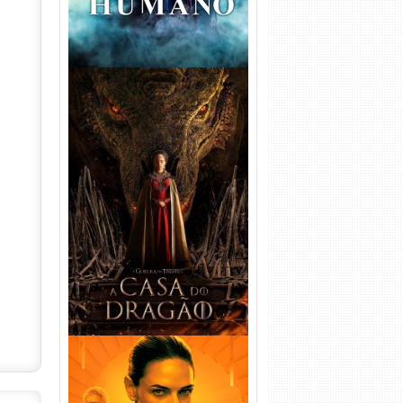
A Casa do Dragão 1ª
Temporada Torrent (2022)
WEB-DL 720p/1080p Dual
Áudio