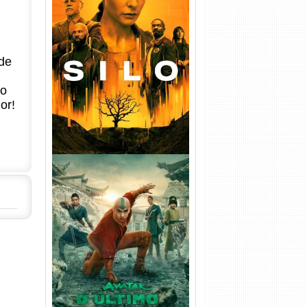
Silo 1ª Temporada Torrent
(2023) WEB-DL
de
720p/1080p/4K Dual Áudio
no
or!
Avatar: O Último Mestre do
Ar 2ª Temporada Torrent
(2026) WEB-DL 1080p Dual
Áudio