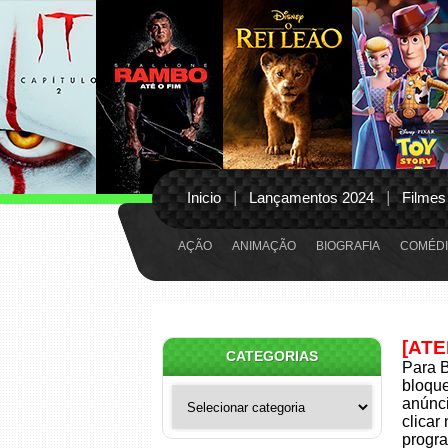
Inicio
Lançamentos 2024
Filmes
AÇÃO
ANIMAÇÃO
BIOGRAFIA
COMÉDI
[AT
CATEGORIAS
Para B
bloqu
Categorias
anúnci
clicar
progra