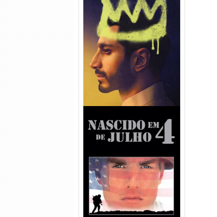
Hamlet Torrent (2026) WEB-
DL 1080p Dual Áudio
Nascido em 4 de Julho
Torrent (1989) WEB-DL 1080p
Dual Áudio