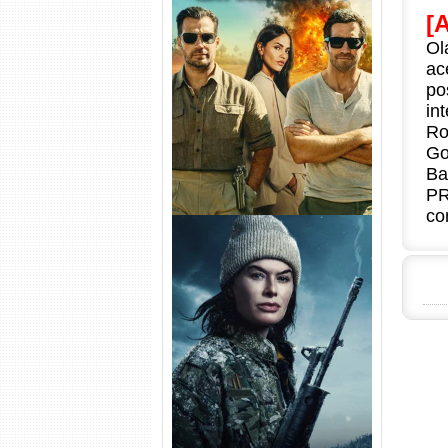
[
Ol
Na Zona Cinzenta Torrent
(2026) WEB-DL 1080p/4K
ac
Dual Áudio
po
in
Ro
Go
Ba
PR
co
Balística Torrent (2025) WEB-
DL 1080p Dual Áudio