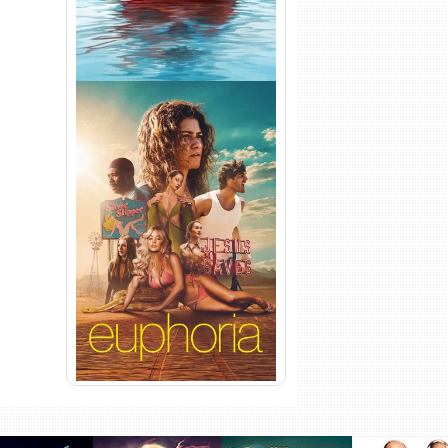
Euphoria 3ª Temporada
Torrent (2026) WEB-DL 1080p
Dual Áudio