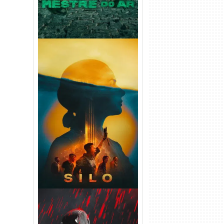
Silo 2ª Temporada (2024)
WEB-DL 1080p Dual Áudio