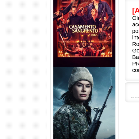
[
Casamento Sangrento: A
Ol
Viúva Torrent (2026) WEB-DL
ac
720p/1080p/4K Dual Áudio
po
in
Ro
Go
Ba
PR
co
Balística Torrent (2025) WEB-
DL 1080p Dual Áudio