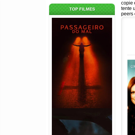
copie 
tente 
TOP FILMES
peers 
Passageiro do Mal Torrent
(2026) WEB-DL 1080p Dual
Áudio