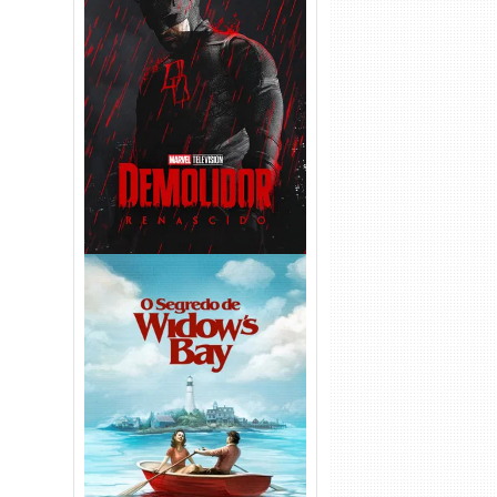
Demolidor: Renascido 2ª
Temporada (2026) WEB-DL
1080p Dual Áudio
O Segredo de Widow’s Bay
1ª Temporada Torrent (2026)
WEB-DL 1080p Dual Áudio