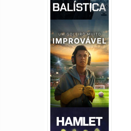
Um Goleiro Muito Improvável
Torrent (2026) WEB-DL 1080p
Dual Áudio