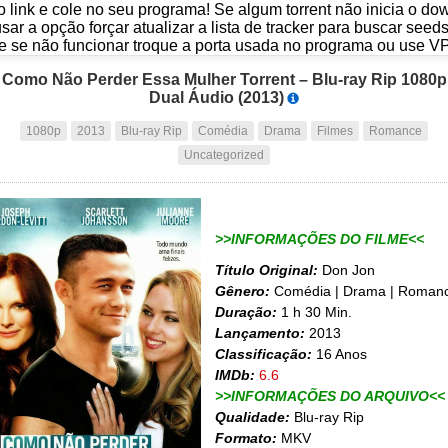
o link e cole no seu programa! Se algum torrent não inicia o d
usar a opção forçar atualizar a lista de tracker para buscar seed
e se não funcionar troque a porta usada no programa ou use V
Como Não Perder Essa Mulher Torrent – Blu-ray Rip 1080p
Dual Áudio (2013)
1080p
2013
Blu-ray Rip
Comédia
Drama
Filmes
Romance
Uncategorized
>>INFORMAÇÕES DO FILME<<
Título Original:
Don Jon
Gênero:
Comédia | Drama | Roman
Duração:
1 h 30 Min.
Lançamento:
2013
Classificação:
16 Anos
IMDb:
6.6
>>INFORMAÇÕES DO ARQUIVO<<
Qualidade:
Blu-ray Rip
Formato:
MKV