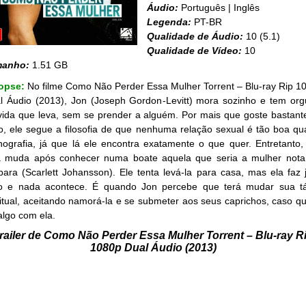
Áudio:
Português | Inglês
Legenda:
PT-BR
Qualidade de Áudio:
10 (5.1)
Qualidade de Vídeo:
10
manho:
1.51 GB
opse:
No filme Como Não Perder Essa Mulher Torrent – Blu-ray Rip 1
l Áudio (2013), Jon (Joseph Gordon-Levitt) mora sozinho e tem org
vida que leva, sem se prender a alguém. Por mais que goste bastant
o, ele segue a filosofia de que nenhuma relação sexual é tão boa qu
nografia, já que lá ele encontra exatamente o que quer. Entretanto,
a muda após conhecer numa boate aquela que seria a mulher nota
bara (Scarlett Johansson). Ele tenta levá-la para casa, mas ela faz 
o e nada acontece. É quando Jon percebe que terá mudar sua tá
itual, aceitando namorá-la e se submeter aos seus caprichos, caso qu
algo com ela.
railer de Como Não Perder Essa Mulher Torrent – Blu-ray R
1080p Dual Áudio (2013)