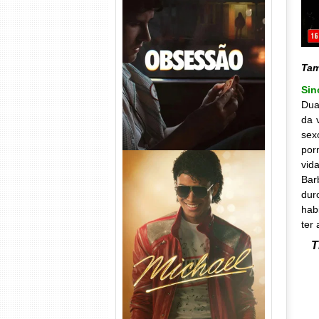
Obsessão Torrent (2026)
WEB-DL 1080p/4K Dual
Áudio
Ta
Sin
Dua
da 
sex
por
vid
Bar
dur
hab
ter 
T
Michael Torrent (2026) WEB-
DL 1080p/4K Dual Áudio