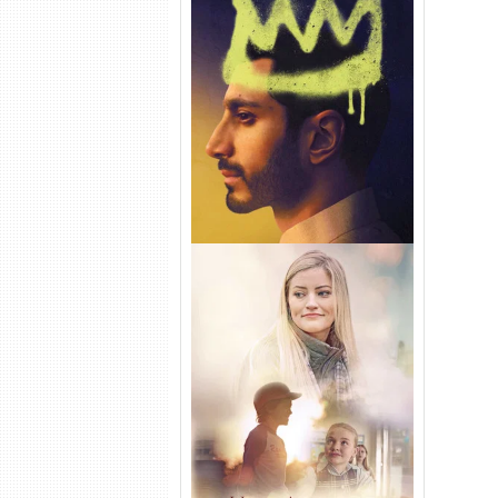
Hamlet Torrent (2026) WEB-
DL 1080p Dual Áudio
Uma Amizade para Recordar
Torrent (2025) WEB-DL 1080p
Dual Áudio