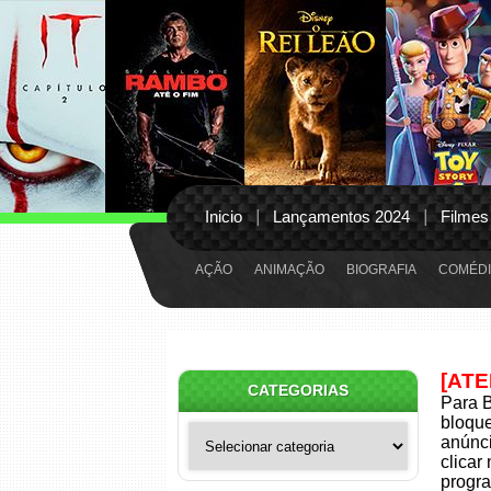
Inicio
Lançamentos 2024
Filmes
AÇÃO
ANIMAÇÃO
BIOGRAFIA
COMÉDI
[AT
CATEGORIAS
Para B
bloqu
Categorias
anúnci
clicar
progra