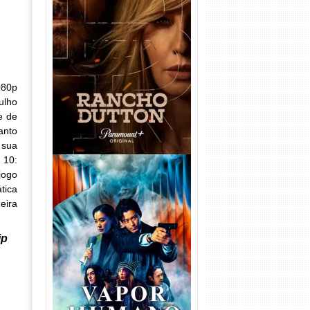
Rancho Dutton 1ª
Temporada Torrent (2026)
WEB-DL 1080p Dual Áudio
080p
ulho
e de
anto
 sua
 10:
jogo
tica
eira
ip
Vapor Humano 1ª Temporada
Torrent (2026) WEB-DL 1080p
Dual Áudio