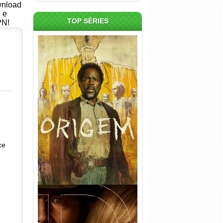
ownload
s e
TOP SÉRIES
PN!
Origem 4ª Temporada Torrent
(2026) WEB-DL 1080p/4K
Dual Áudio
ce