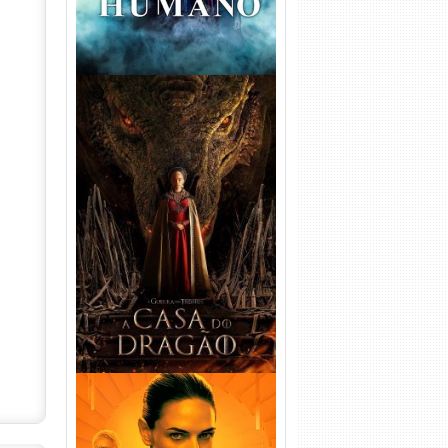
A Casa do Dragão 1ª
Temporada Torrent (2022)
WEB-DL 720p/1080p Dual
Áudio