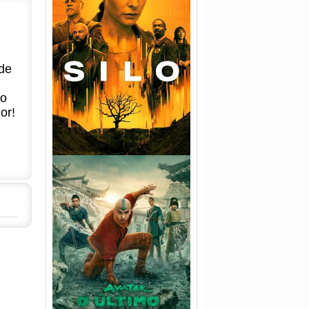
Silo 1ª Temporada Torrent
(2023) WEB-DL
720p/1080p/4K Dual Áudio
de
no
or!
Avatar: O Último Mestre do
Ar 2ª Temporada Torrent
(2026) WEB-DL 1080p Dual
Áudio