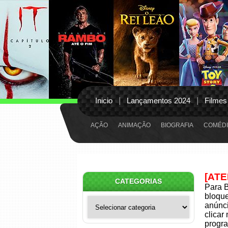
Inicio
Lançamentos 2024
Filmes
AÇÃO
ANIMAÇÃO
BIOGRAFIA
COMÉDI
[AT
CATEGORIAS
Para B
bloqu
Categorias
anúnci
clicar
progra