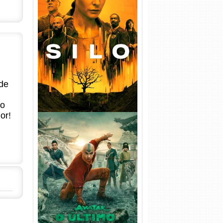
Silo 1ª Temporada Torrent
(2023) WEB-DL
720p/1080p/4K Dual Áudio
de
no
or!
Avatar: O Último Mestre do
Ar 2ª Temporada Torrent
(2026) WEB-DL 1080p Dual
Áudio