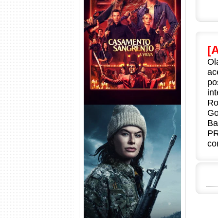
Casamento Sangrento: A
Viúva Torrent (2026) WEB-DL
720p/1080p/4K Dual Áudio
[
Ol
ac
po
in
Ro
Go
Ba
PR
co
Balística Torrent (2025) WEB-
DL 1080p Dual Áudio