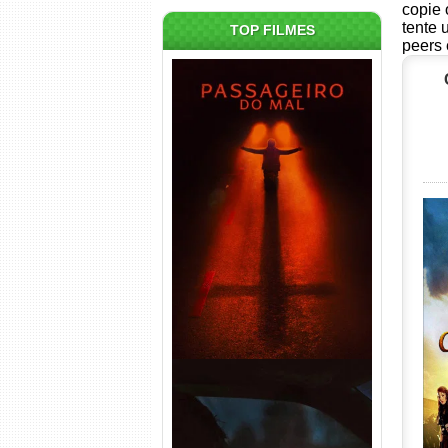
copie 
tente 
TOP FILMES
peers 
Passageiro do Mal Torrent
(2026) WEB-DL 1080p Dual
Áudio