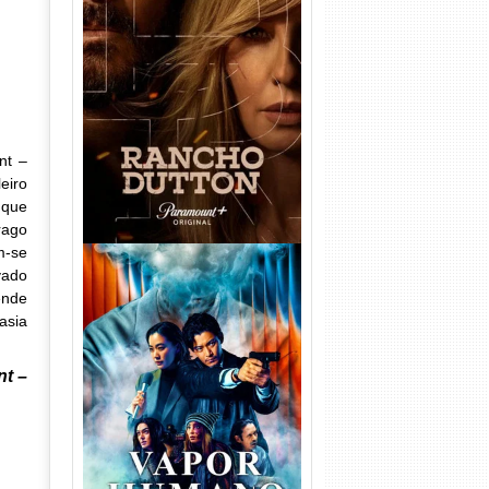
Rancho Dutton 1ª
Temporada Torrent (2026)
WEB-DL 1080p Dual Áudio
nt –
eiro
 que
rago
m-se
vado
ende
asia
nt –
Vapor Humano 1ª Temporada
Torrent (2026) WEB-DL 1080p
Dual Áudio