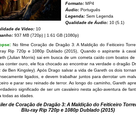
Formato:
MP4
Áudio:
Português
Legenda:
Sem Legenda
Qualidade de Áudio:
10 (5.1)
lidade de Vídeo:
10
manho:
937 MB (720p) | 1.61 GB (1080p)
nopse:
No filme Coração de Dragão 3: A Maldição do Feiticeiro Torre
-ray Rip 720p e 1080p Dublado (2015), Quando o aspirante à caval
eth (Julian Morris) sai em busca de um cometa caído com boatos de
sa conter ouro, ele fica chocado ao encontrar na verdade o dragão D
z de Ben Kingsley). Após Drago salvar a vida de Gareth os dois torna
rinsecamente ligados, e devem trabalhar juntos para derrotar um mal
ticeiro e parar seu reinado de terror. Ao longo do caminho, Gareth apr
erdadeiro significado de ser um cavaleiro nesta ação-aventura de fant
a todas as idades.
iler de Coração de Dragão 3: A Maldição do Feiticeiro Torre
Blu-ray Rip 720p e 1080p Dublado (2015)