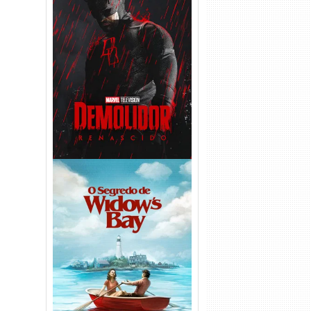
Demolidor: Renascido 2ª
Temporada (2026) WEB-DL
1080p Dual Áudio
O Segredo de Widow’s Bay
1ª Temporada Torrent (2026)
WEB-DL 1080p Dual Áudio