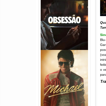
Obsessão Torrent (2026)
WEB-DL 1080p/4K Dual
Áudio
Qua
Ta
Si
Blu
Gar
pos
(vo
int
fei
o v
par
Tra
Michael Torrent (2026) WEB-
DL 1080p/4K Dual Áudio