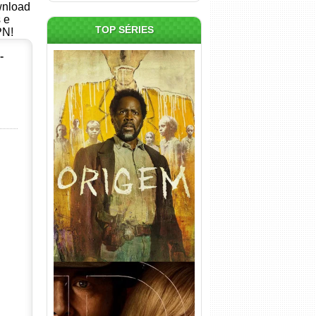
ownload
s e
TOP SÉRIES
PN!
-
Origem 4ª Temporada Torrent
(2026) WEB-DL 1080p/4K
Dual Áudio