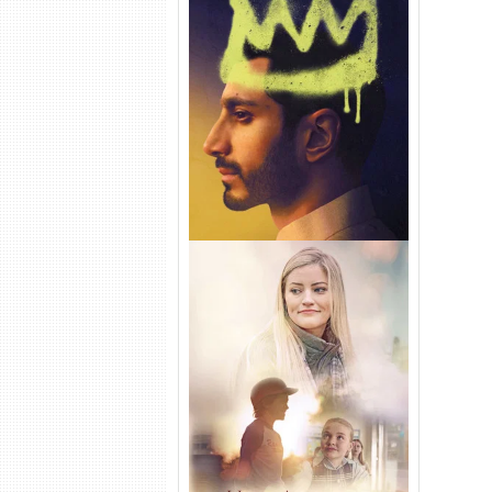
Hamlet Torrent (2026) WEB-
DL 1080p Dual Áudio
Uma Amizade para Recordar
Torrent (2025) WEB-DL 1080p
Dual Áudio