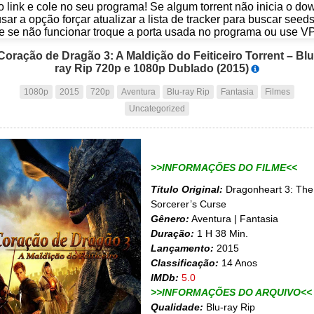
o link e cole no seu programa! Se algum torrent não inicia o d
usar a opção forçar atualizar a lista de tracker para buscar seed
e se não funcionar troque a porta usada no programa ou use V
Coração de Dragão 3: A Maldição do Feiticeiro Torrent – Blu
ray Rip 720p e 1080p Dublado (2015)
1080p
2015
720p
Aventura
Blu-ray Rip
Fantasia
Filmes
Uncategorized
>>INFORMAÇÕES DO FILME<<
Título Original:
Dragonheart 3: The
Sorcerer’s Curse
Gênero:
Aventura | Fantasia
Duração:
1 H 38 Min.
Lançamento:
2015
Classificação:
14 Anos
IMDb:
5.0
>>INFORMAÇÕES DO ARQUIVO<<
Qualidade:
Blu-ray Rip