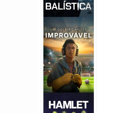
Um Goleiro Muito Improvável
Torrent (2026) WEB-DL 1080p
Dual Áudio