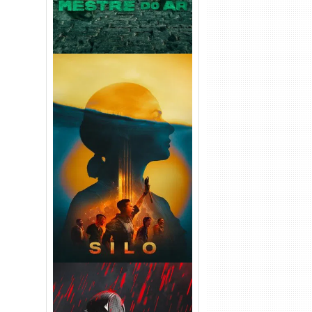
Silo 2ª Temporada (2024)
WEB-DL 1080p Dual Áudio