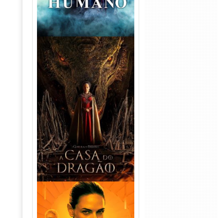
A Casa do Dragão 1ª
Temporada Torrent (2022)
WEB-DL 720p/1080p Dual
Áudio