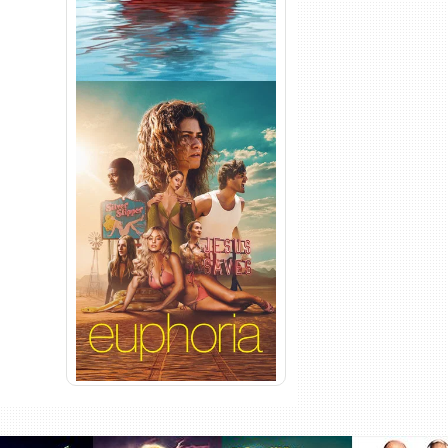
Euphoria 3ª Temporada
Torrent (2026) WEB-DL 1080p
Dual Áudio