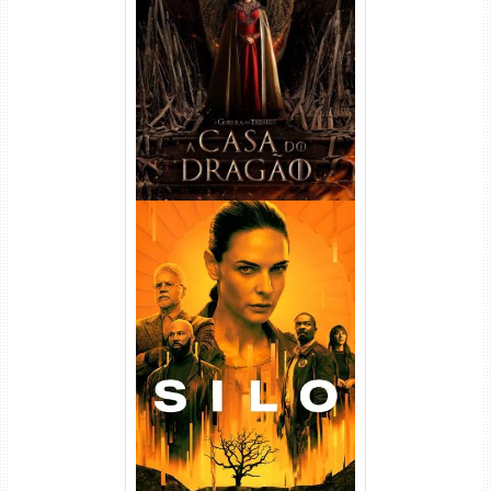
A Casa do Dragão 1ª
Temporada Torrent (2022)
WEB-DL 720p/1080p Dual
Áudio
Silo 1ª Temporada Torrent
(2023) WEB-DL
720p/1080p/4K Dual Áudio