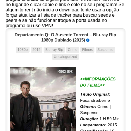
no lugar de clicar copie o link e cole no seu programa! Se
algum torrent não inicia o download tente usar a opção
forçar atualizar a lista de tracker para buscar seeds e
peers e se não funcionar troque a porta usada no
programa ou use VPN!
Departamento Q: O Ausente Torrent – Blu-ray Rip
1080p Dublado (2015)
1080p
2015
Blu-ray Rip
Crime
Filmes
Suspense
Uncategorized
>>INFORMAÇÕES
DO FILME<<
Título Original:
Fasandræberne
Gênero:
Crime |
Suspense
Duração:
1 H 59 Min.
Lançamento:
2015