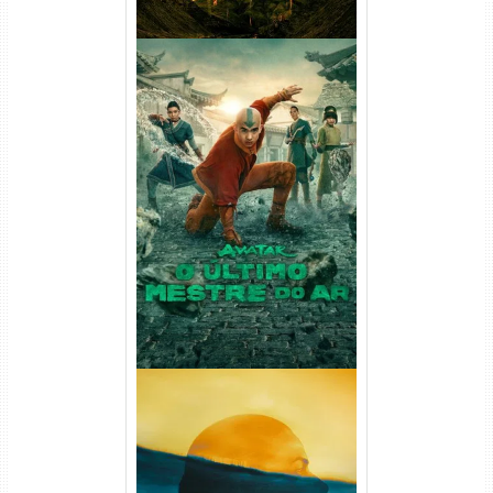
Avatar: O Último Mestre do
Ar 2ª Temporada Torrent
(2026) WEB-DL 1080p Dual
Áudio