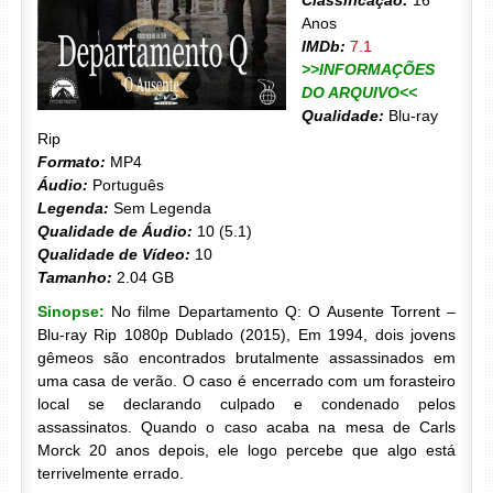
Classificação:
16
Anos
IMDb:
7.1
>>INFORMAÇÕES
DO ARQUIVO<<
Qualidade:
Blu-ray
Rip
Formato:
MP4
Áudio:
Português
Legenda:
Sem Legenda
Qualidade de Áudio:
10 (5.1)
Qualidade de Vídeo:
10
Tamanho:
2.04 GB
Sinopse:
No filme Departamento Q: O Ausente Torrent –
Blu-ray Rip 1080p Dublado (2015), Em 1994, dois jovens
gêmeos são encontrados brutalmente assassinados em
uma casa de verão. O caso é encerrado com um forasteiro
local se declarando culpado e condenado pelos
assassinatos. Quando o caso acaba na mesa de Carls
Morck 20 anos depois, ele logo percebe que algo está
terrivelmente errado.