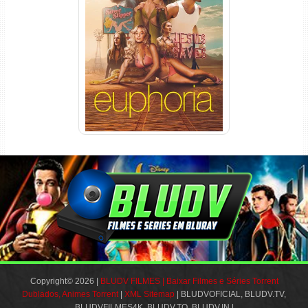
Euphoria 3ª Temporada
Torrent (2026) WEB-DL 1080p
Dual Áudio
Copyright© 2026 |
BLUDV FILMES | Baixar Filmes e Séries Torrent
Dublados, Animes Torrent
|
XML Sitemap
| BLUDVOFICIAL, BLUDV.TV,
BLUDVFILMES4K, BLUDV.TO, BLUDV.IN |