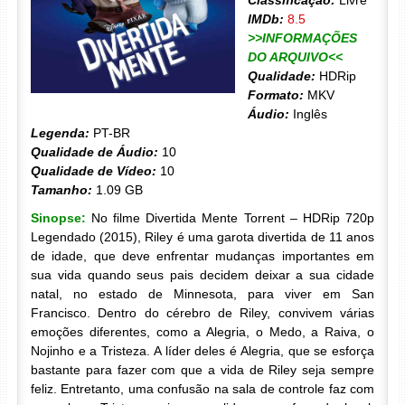
Classificação:
Livre
IMDb:
8.5
>>INFORMAÇÕES
DO ARQUIVO<<
Qualidade:
HDRip
Formato:
MKV
Áudio:
Inglês
Legenda:
PT-BR
Qualidade de Áudio:
10
Qualidade de Vídeo:
10
Tamanho:
1.09 GB
Sinopse:
No filme Divertida Mente Torrent – HDRip 720p
Legendado (2015), Riley é uma garota divertida de 11 anos
de idade, que deve enfrentar mudanças importantes em
sua vida quando seus pais decidem deixar a sua cidade
natal, no estado de Minnesota, para viver em San
Francisco. Dentro do cérebro de Riley, convivem várias
emoções diferentes, como a Alegria, o Medo, a Raiva, o
Nojinho e a Tristeza. A líder deles é Alegria, que se esforça
bastante para fazer com que a vida de Riley seja sempre
feliz. Entretanto, uma confusão na sala de controle faz com