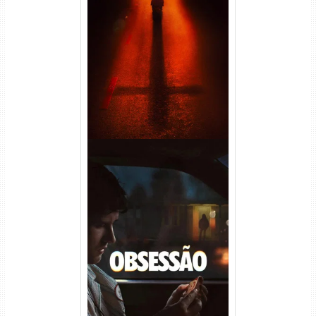
Passageiro do Mal Torrent
(2026) WEB-DL 1080p Dual
Áudio
Obsessão Torrent (2026)
WEB-DL 1080p/4K Dual
Áudio