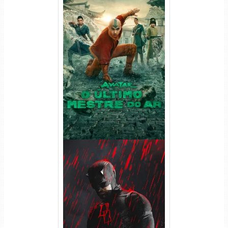
Avatar: O Último Mestre do
Ar 2ª Temporada Torrent
(2026) WEB-DL 1080p Dual
Áudio
Demolidor: Renascido 2ª
Temporada (2026) WEB-DL
1080p Dual Áudio