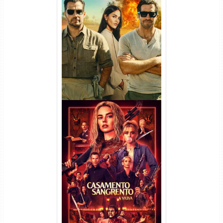
Na Zona Cinzenta Torrent
(2026) WEB-DL 1080p/4K
Dual Áudio
Casamento Sangrento: A
Viúva Torrent (2026) WEB-DL
720p/1080p/4K Dual Áudio