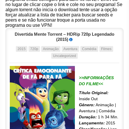
no lugar de clicar copie o link e cole no seu programa! Se
algum torrent não inicia o download tente usar a opção
forçar atualizar a lista de tracker para buscar seeds e
peers e se não funcionar troque a porta usada no
programa ou use VPN!
Divertida Mente Torrent – HDRip 720p Legendado
(2015)
2015
720p
Animação
Aventura
Comédia
Filmes
Uncategorized
>>INFORMAÇÕES
DO FILME<<
Título Original:
Inside Out
Gênero:
Animação |
Aventura | Comédia
Duração:
1 h 34 Min.
Lançamento:
2015