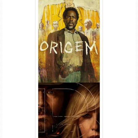
Origem 4ª Temporada Torrent
(2026) WEB-DL 1080p/4K
Dual Áudio
Rancho Dutton 1ª
Temporada Torrent (2026)
WEB-DL 1080p Dual Áudio