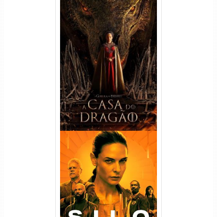
A Casa do Dragão 1ª
Temporada Torrent (2022)
WEB-DL 720p/1080p Dual
Áudio
Silo 1ª Temporada Torrent
(2023) WEB-DL
720p/1080p/4K Dual Áudio