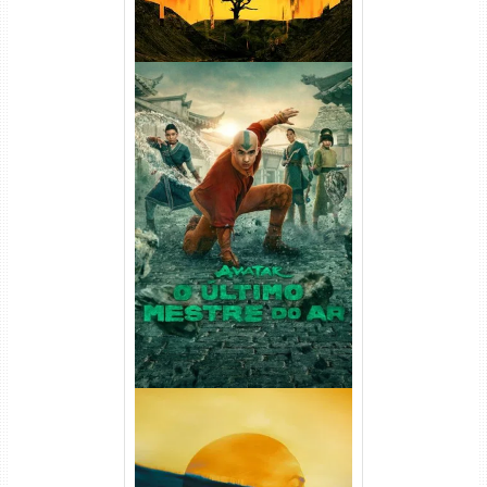
Avatar: O Último Mestre do
Ar 2ª Temporada Torrent
(2026) WEB-DL 1080p Dual
Áudio