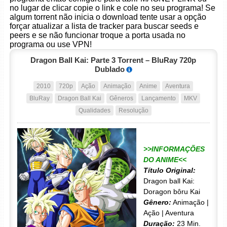
no lugar de clicar copie o link e cole no seu programa! Se
algum torrent não inicia o download tente usar a opção
forçar atualizar a lista de tracker para buscar seeds e
peers e se não funcionar troque a porta usada no
programa ou use VPN!
Dragon Ball Kai: Parte 3 Torrent – BluRay 720p
Dublado
2010
720p
Ação
Animação
Anime
Aventura
BluRay
Dragon Ball Kai
Gêneros
Lançamento
MKV
Qualidades
Resolução
>>INFORMAÇÕES
DO ANIME<<
Título Original:
Dragon ball Kai:
Doragon bôru Kai
Gênero:
Animação |
Ação | Aventura
Duração:
23 Min.