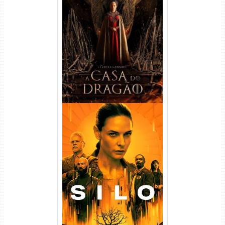
A Casa do Dragão 1ª
Temporada Torrent (2022)
WEB-DL 720p/1080p Dual
Áudio
Silo 1ª Temporada Torrent
(2023) WEB-DL
720p/1080p/4K Dual Áudio