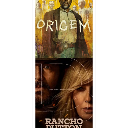
Origem 4ª Temporada Torrent
(2026) WEB-DL 1080p/4K
Dual Áudio
Rancho Dutton 1ª
Temporada Torrent (2026)
WEB-DL 1080p Dual Áudio