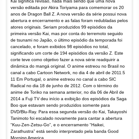
Kai significa revisão, nada mais sendo que uma nova
versão editada por Akira Toriyama para comemorar os 20
anos de Dragon Ball Z. A nova versão da série possui nova
abertura e encerramento e as falas foram redubladas pelos
atores originais. Seriam produzidos 99 episódios da
primeira versão Kai, mas por conta do terremoto seguido
de tsunami no Japão, o último episódio da temporada foi
cancelado, e foram exibidos 98 episódios no total,
significando um corte de 194 episódios da versão Z. Este
corte teve como objetivo fazer a nova série readquirir a
dinâmica do mangá original. O anime estreou no Brasil no
canal a cabo Cartoon Network, no dia 4 de abril de 2011.5
11 Em Portugal, o anime estreou no canal a cabo SIC
Radical no dia 18 de junho de 2012. Com o término do
anime de Toriko na semana anterior, no dia 06 de Abril de
2014 a Fuji TV deu início a exibição dos episódios da Saga
Boo que estavam sendo produzidos somente para
DVD/Blu-Ray. Para essa segunda versão do Kai, Takayoshi
Tanimoto foi escalado novamente para cantar a abertura
“Kuu-Zen-Zetsu-Go”, e o encerramento “Haikei,
Zarathustra” está sendo interpretado pela banda Good
Morning America.