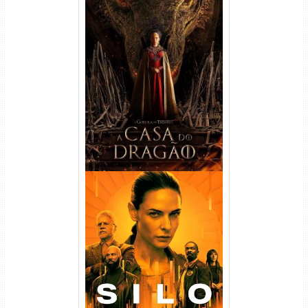
A Casa do Dragão 1ª
Temporada Torrent (2022)
WEB-DL 720p/1080p Dual
Áudio
Silo 1ª Temporada Torrent
(2023) WEB-DL
720p/1080p/4K Dual Áudio