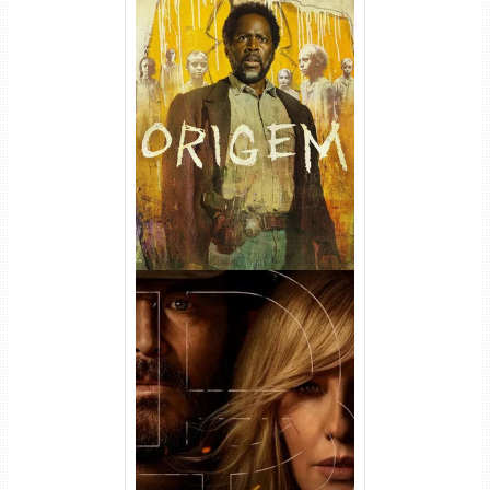
Origem 4ª Temporada Torrent
(2026) WEB-DL 1080p/4K
Dual Áudio
Rancho Dutton 1ª
Temporada Torrent (2026)
WEB-DL 1080p Dual Áudio