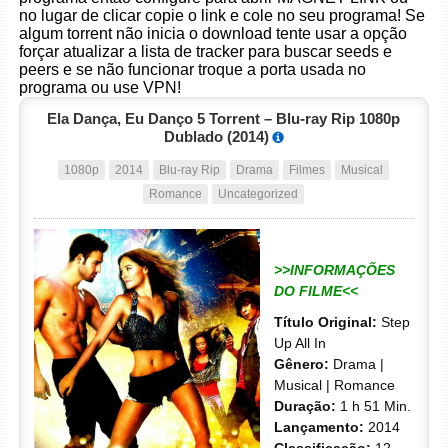
no lugar de clicar copie o link e cole no seu programa! Se
algum torrent não inicia o download tente usar a opção
forçar atualizar a lista de tracker para buscar seeds e
peers e se não funcionar troque a porta usada no
programa ou use VPN!
Ela Dança, Eu Danço 5 Torrent – Blu-ray Rip 1080p
Dublado (2014)
1080p
2014
Blu-ray Rip
Drama
Filmes
Musical
Romance
Uncategorized
>>INFORMAÇÕES
DO FILME<<
Título Original:
Step
Up All In
Gênero:
Drama |
Musical | Romance
Duração:
1 h 51 Min.
Lançamento:
2014