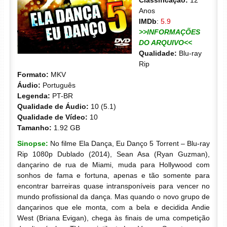
Classificação:
12
Anos
IMDb
:
5.9
>>INFORMAÇÕES
DO ARQUIVO<<
Qualidade:
Blu-ray
Rip
Formato:
MKV
Áudio:
Português
Legenda:
PT-BR
Qualidade de Áudio:
10 (5.1)
Qualidade de Vídeo:
10
Tamanho:
1.92 GB
Sinopse:
No filme Ela Dança, Eu Danço 5 Torrent – Blu-ray
Rip 1080p Dublado (2014), Sean Asa (Ryan Guzman),
dançarino de rua de Miami, muda para Hollywood com
sonhos de fama e fortuna, apenas e tão somente para
encontrar barreiras quase intransponíveis para vencer no
mundo profissional da dança. Mas quando o novo grupo de
dançarinos que ele monta, com a bela e decidida Andie
West (Briana Evigan), chega às finais de uma competição