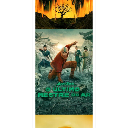
Avatar: O Último Mestre do
Ar 2ª Temporada Torrent
(2026) WEB-DL 1080p Dual
Áudio