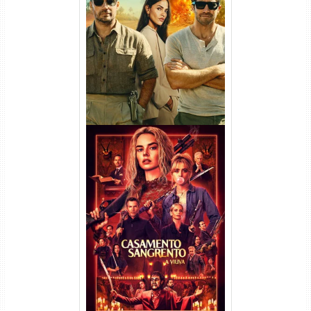
Na Zona Cinzenta Torrent
(2026) WEB-DL 1080p/4K
Dual Áudio
Casamento Sangrento: A
Viúva Torrent (2026) WEB-DL
720p/1080p/4K Dual Áudio