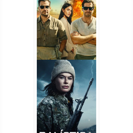
Na Zona Cinzenta Torrent
(2026) WEB-DL 1080p/4K
Dual Áudio
Balística Torrent (2025) WEB-
DL 1080p Dual Áudio