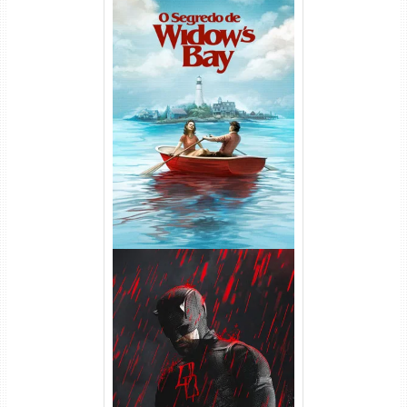
O Segredo de Widow’s Bay
1ª Temporada Torrent (2026)
WEB-DL 1080p Dual Áudio
Demolidor: Renascido 2ª
Temporada (2026) WEB-DL
1080p Dual Áudio