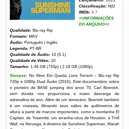
Lançamento:
2015
Classificação:
N|D
IMDb:
6.7
>>INFORMAÇÕES
DO ARQUIVO<<
Qualidade:
Blu-ray Rip
Formato:
MKV
Áudio:
Português | Inglês
Legenda:
PT-BR
Qualidade de Áudio:
10 (5.1)
Qualidade de Vídeo:
10
Tamanho:
1.46 GB (720p) | 2.18 GB (1080p)
Sinopse:
No filme Em Queda Livre Torrent – Blu-ray Rip
720p e 1080p Dual Áudio (2015), Este documentário sobre
o pioneiro de BASE jumping dos anos 70, Carl Boenish,
sem dúvida nos proporciona a maior descarga de
adrenalina do ano. Além de um temerário, Boenish também
é um cineasta, filmando seus saltos de quilômetros de
altura a partir de marcos imponentes, como a montanha El
Capitan, de Yosemite, um arranha-céus de Houston, e Troll
Wall, na Noruega. A diretora de Sunshine Superman, Marah