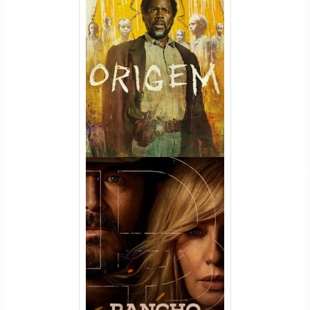
Origem 4ª Temporada Torrent
(2026) WEB-DL 1080p/4K
Dual Áudio
Rancho Dutton 1ª
Temporada Torrent (2026)
WEB-DL 1080p Dual Áudio