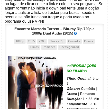
no lugar de clicar copie o link e cole no seu programa! Se
algum torrent não inicia o download tente usar a opção
forçar atualizar a lista de tracker para buscar seeds e
peers e se não funcionar troque a porta usada no
programa ou use VPN!
Encontro Marcado Torrent – Blu-ray Rip 720p e
1080p Dual Áudio (2015)
1080p
2015
720p
Blu-ray Rip
Comédia
Drama
Filmes
Romance
Uncategorized
>>INFORMAÇÕES
DO FILME<<
Título Original:
5 to
7
Gênero:
Comédia |
Drama | Romance
Duração:
1 h 35 Min.
Lançamento:
2015