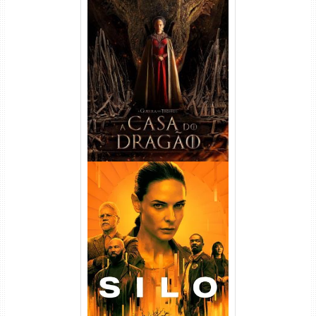
A Casa do Dragão 1ª
Temporada Torrent (2022)
WEB-DL 720p/1080p Dual
Áudio
Silo 1ª Temporada Torrent
(2023) WEB-DL
720p/1080p/4K Dual Áudio