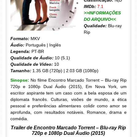
Classificação:
N|D
IMDb:
7.1
>>INFORMAÇÕES
DO ARQUIVO<<
Qualidade:
Blu-ray
Rip
Formato:
MKV
Áudio:
Português | Inglês
Legenda:
PT-BR
Qualidade de Áudio:
10 (5.1)
Qualidade de Vídeo:
10
Tamanho:
1.35 GB (720p) | 2.03 GB (1080p)
Sinopse:
No filme Encontro Marcado Torrent – Blu-ray Rip
720p e 1080p Dual Áudio (2015), Em Nova York, um
escritor aspirante tem um caso com a bela esposa de um
diplomata francês. Culturas, visões de mundo, a ética
pessoal e preferências alimentares colidir como amor se
aprofunda, com resultados notáveis. Romance, drama e
comédia.
Trailer de Encontro Marcado Torrent – Blu-ray Rip
720p e 1080p Dual Áudio (2015)