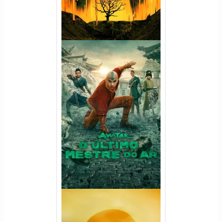
Avatar: O Último Mestre do
Ar 2ª Temporada Torrent
(2026) WEB-DL 1080p Dual
Áudio