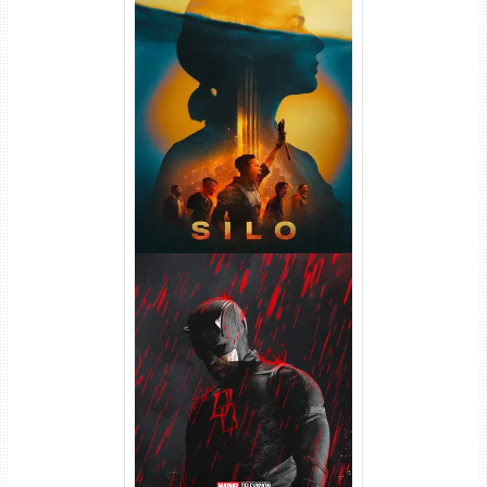
Silo 2ª Temporada (2024)
WEB-DL 1080p Dual Áudio
Demolidor: Renascido 2ª
Temporada (2026) WEB-DL
1080p Dual Áudio