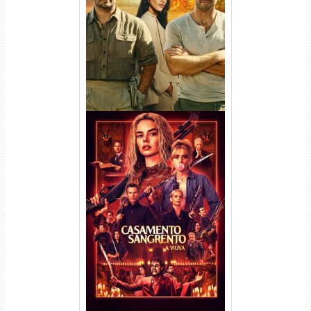
(2026) WEB-DL 1080p/4K
Dual Áudio
Casamento Sangrento: A
Viúva Torrent (2026) WEB-DL
720p/1080p/4K Dual Áudio