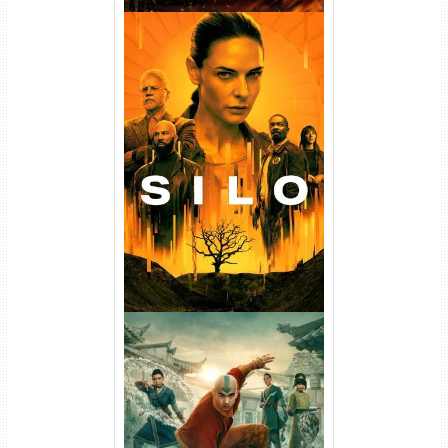
Silo 1ª Temporada Torrent
(2023) WEB-DL
720p/1080p/4K Dual Áudio
Avatar: O Último Mestre do