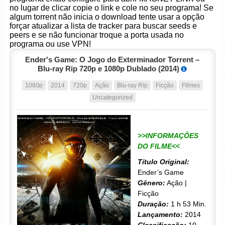
no lugar de clicar copie o link e cole no seu programa! Se
algum torrent não inicia o download tente usar a opção
forçar atualizar a lista de tracker para buscar seeds e
peers e se não funcionar troque a porta usada no
programa ou use VPN!
Ender's Game: O Jogo do Exterminador Torrent –
Blu-ray Rip 720p e 1080p Dublado (2014)
1080p
2014
720p
Ação
Blu-ray Rip
Ficção
Filmes
Uncategorized
>>INFORMAÇÕES
DO FILME<<
Título Original:
Ender’s Game
Gênero:
Ação |
Ficção
Duração:
1 h 53 Min.
Lançamento:
2014