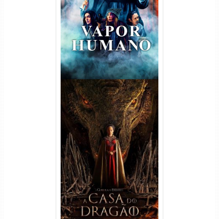
Torrent (2026) WEB-DL 1080p
Dual Áudio
A Casa do Dragão 1ª
Temporada Torrent (2022)
WEB-DL 720p/1080p Dual
Áudio