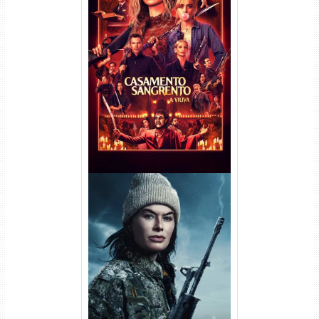
Casamento Sangrento: A
Viúva Torrent (2026) WEB-DL
720p/1080p/4K Dual Áudio
Balística Torrent (2025) WEB-
DL 1080p Dual Áudio