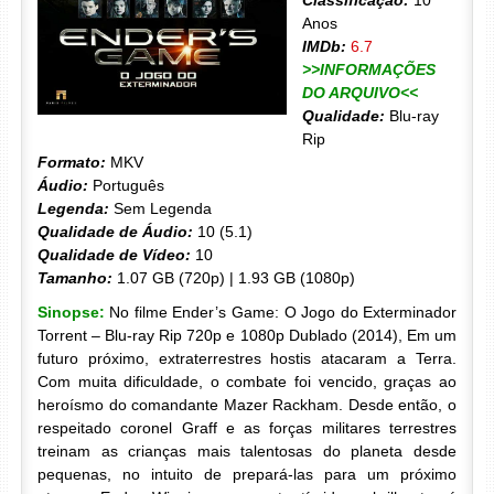
Classificação:
10
Anos
IMDb:
6.7
>>INFORMAÇÕES
DO ARQUIVO<<
Qualidade:
Blu-ray
Rip
Formato:
MKV
Áudio:
Português
Legenda:
Sem Legenda
Qualidade de Áudio:
10 (5.1)
Qualidade de Vídeo:
10
Tamanho:
1.07 GB (720p) | 1.93 GB (1080p)
Sinopse:
No filme Ender’s Game: O Jogo do Exterminador
Torrent – Blu-ray Rip 720p e 1080p Dublado (2014), Em um
futuro próximo, extraterrestres hostis atacaram a Terra.
Com muita dificuldade, o combate foi vencido, graças ao
heroísmo do comandante Mazer Rackham. Desde então, o
respeitado coronel Graff e as forças militares terrestres
treinam as crianças mais talentosas do planeta desde
pequenas, no intuito de prepará-las para um próximo