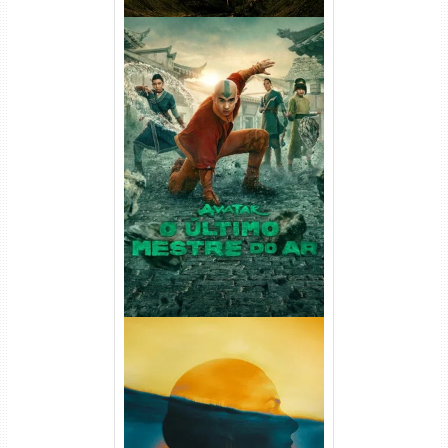
Avatar: O Último Mestre do
Ar 2ª Temporada Torrent
(2026) WEB-DL 1080p Dual
Áudio