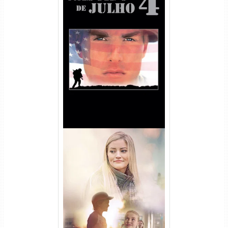
Nascido em 4 de Julho
Torrent (1989) WEB-DL 1080p
Dual Áudio
Uma Amizade para Recordar
Torrent (2025) WEB-DL 1080p
Dual Áudio