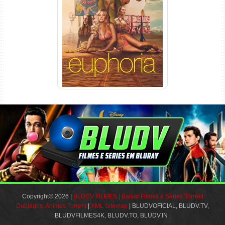
Euphoria 3ª Temporada
Torrent (2026) WEB-DL 1080p
Dual Áudio
Copyright© 2026 |
BLUDV FILMES | Baixar Filmes e Séries Torrent
Dublados, Animes Torrent
|
XML Sitemap
| BLUDVOFICIAL, BLUDV.TV,
BLUDVFILMES4K, BLUDV.TO, BLUDV.IN |