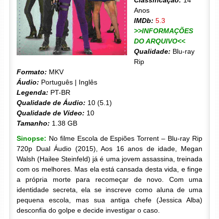
Classificação:
14
Anos
IMDb:
5.3
>>INFORMAÇÕES
DO ARQUIVO<<
Qualidade:
Blu-ray
Rip
Formato:
MKV
Áudio:
Português | Inglês
Legenda:
PT-BR
Qualidade de Áudio:
10 (5.1)
Qualidade de Vídeo:
10
Tamanho:
1.38 GB
Sinopse:
No filme Escola de Espiões Torrent – Blu-ray Rip
720p Dual Áudio (2015), Aos 16 anos de idade, Megan
Walsh (Hailee Steinfeld) já é uma jovem assassina, treinada
com os melhores. Mas ela está cansada desta vida, e finge
a própria morte para recomeçar de novo. Com uma
identidade secreta, ela se inscreve como aluna de uma
pequena escola, mas sua antiga chefe (Jessica Alba)
desconfia do golpe e decide investigar o caso.