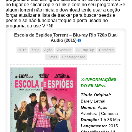
no lugar de clicar copie o link e cole no seu programa! Se
algum torrent não inicia o download tente usar a opção
forçar atualizar a lista de tracker para buscar seeds e
peers e se não funcionar troque a porta usada no
programa ou use VPN!
Escola de Espiões Torrent – Blu-ray Rip 720p Dual
Áudio (2015)
2015
720p
Ação
Aventura
Blu-ray Rip
Comédia
Filmes
Uncategorized
>>INFORMAÇÕES
DO FILME<<
Título Original:
Barely Lethal
Gênero:
Ação |
Aventura | Comédia
Duração:
1 h 36 Min.
Lançamento:
2015