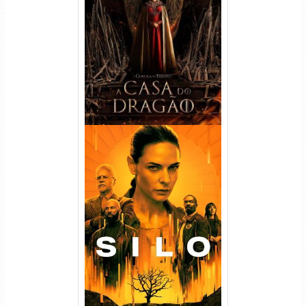
A Casa do Dragão 1ª
Temporada Torrent (2022)
WEB-DL 720p/1080p Dual
Áudio
Silo 1ª Temporada Torrent
(2023) WEB-DL
720p/1080p/4K Dual Áudio