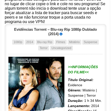
no lugar de clicar copie o link e cole no seu programa! Se
algum torrent não inicia o download tente usar a opção
forçar atualizar a lista de tracker para buscar seeds e
peers e se não funcionar troque a porta usada no
programa ou use VPN!
Evidências Torrent – Blu-ray Rip 1080p Dublado
(2014)
1080p
2014
Blu-ray Rip
Filmes
Mistério
Suspense
Terror
Uncategorized
>>INFORMAÇÕES
DO FILME<<
Título Original:
Evidence
Gênero:
Mistério |
Suspense | Terror
Duração:
1 h 34 Min.
Lançamento:
2014