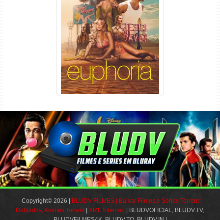
Euphoria 3ª Temporada
Torrent (2026) WEB-DL 1080p
Dual Áudio
Copyright© 2026 |
BLUDV FILMES | Baixar Filmes e Séries Torrent
Dublados, Animes Torrent
|
XML Sitemap
| BLUDVOFICIAL, BLUDV.TV,
BLUDVFILMES4K, BLUDV.TO, BLUDV.IN |