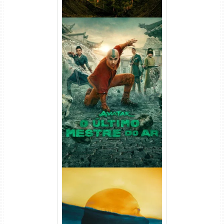
Avatar: O Último Mestre do
Ar 2ª Temporada Torrent
(2026) WEB-DL 1080p Dual
Áudio