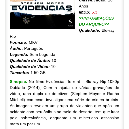
Classificação:
16
Anos
IMDb:
5.3
>>INFORMAÇÕES
DO ARQUIVO<<
Qualidade:
Blu-ray
Rip
Formato:
MKV
Áudio:
Português
Legenda:
Sem Legenda
Qualidade de Áudio:
10
Qualidade de Vídeo:
10
Tamanho:
1.50 GB
Sinopse:
No filme Evidências Torrent – Blu-ray Rip 1080p
Dublado (2014), Com a ajuda de várias gravações de
vídeo, uma dupla de detetives (Stephen Moyer e Radha
Mitchell) começam investigar uma série de crimes brutais.
As imagens revelam um grupo de viajantes que após um
acidente com seu ônibus no meio do deserto, tem que lutar
pela sobrevivência, enquanto um misterioso assassino
mata um por um.