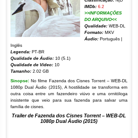
Classificação:
N|D
IMDb:
6.2
>>INFORMAÇÕES
DO ARQUIVO<<
Qualidade:
WEB-DL
Formato:
MKV
Áudio:
Português |
Inglês
Legenda:
PT-BR
Qualidade de Áudio:
10 (5.1)
Qualidade de Vídeo:
10
Tamanho:
2.02 GB
Sinopse:
No filme Fazenda dos Cisnes Torrent – WEB-DL
1080p Dual Áudio (2015), A hostilidade se transforma em
outra coisa entre um fazendeiro viúvo e uma ornitóloga
insistente que veio para sua fazenda para salvar uma
família de cisnes.
Trailer de Fazenda dos Cisnes Torrent – WEB-DL
1080p Dual Áudio (2015)