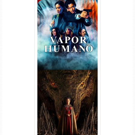
Vapor Humano 1ª Temporada
Torrent (2026) WEB-DL 1080p
Dual Áudio
A Casa do Dragão 1ª
Temporada Torrent (2022)
WEB-DL 720p/1080p Dual
Áudio