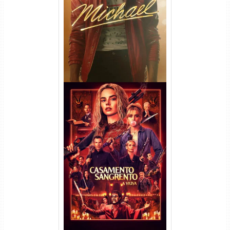
Michael Torrent (2026) WEB-
DL 1080p/4K Dual Áudio
Casamento Sangrento: A
Viúva Torrent (2026) WEB-DL
720p/1080p/4K Dual Áudio