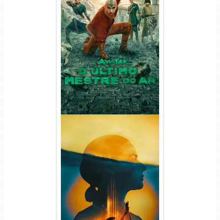
Avatar: O Último Mestre do
Ar 2ª Temporada Torrent
(2026) WEB-DL 1080p Dual
Áudio
Silo 2ª Temporada (2024)
WEB-DL 1080p Dual Áudio