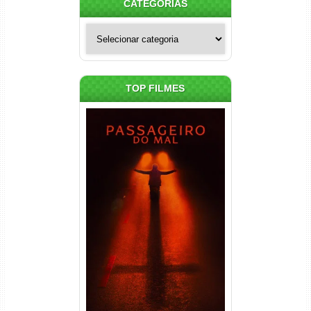
CATEGORIAS
Categorias
TOP FILMES
Passageiro do Mal Torrent
(2026) WEB-DL 1080p Dual
Áudio