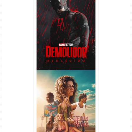
Demolidor: Renascido 2ª
Temporada (2026) WEB-DL
1080p Dual Áudio
Euphoria 3ª Temporada
Torrent (2026) WEB-DL 1080p
Dual Áudio