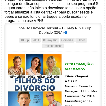
no lugar de clicar copie o link e cole no seu programa! Se
algum torrent não inicia o download tente usar a opção
forçar atualizar a lista de tracker para buscar seeds e
peers e se não funcionar troque a porta usada no
programa ou use VPN!
Filhos Do Divórcio Torrent – Blu-ray Rip 1080p
Dublado (2014)
1080p
2014
Blu-ray Rip
Comédia
Filmes
Uncategorized
>>INFORMAÇÕES
DO FILME<<
Título Original:
A.C.O.D.
Gênero:
Comédia
Duração:
1 H 30 Min.
Lançamento:
2014
Classificação:
12