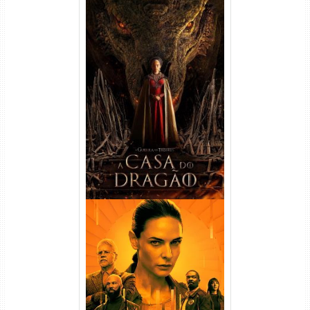
A Casa do Dragão 1ª
Temporada Torrent (2022)
WEB-DL 720p/1080p Dual
Áudio
Silo 1ª Temporada Torrent
(2023) WEB-DL