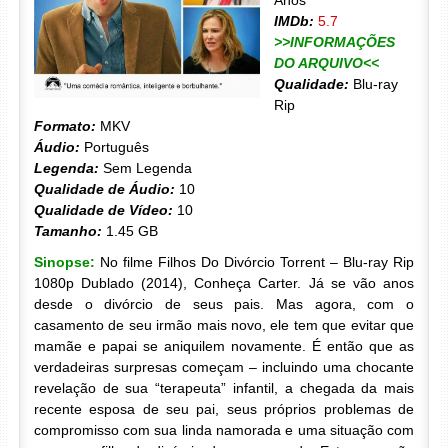
Anos
IMDb:
5.7
>>INFORMAÇÕES
DO ARQUIVO<<
Qualidade:
Blu-ray
Rip
Formato:
MKV
Áudio:
Português
Legenda:
Sem Legenda
Qualidade de Áudio:
10
Qualidade de Vídeo:
10
Tamanho:
1.45 GB
Sinopse:
No filme Filhos Do Divórcio Torrent – Blu-ray Rip
1080p Dublado (2014), Conheça Carter. Já se vão anos
desde o divórcio de seus pais. Mas agora, com o
casamento de seu irmão mais novo, ele tem que evitar que
mamãe e papai se aniquilem novamente. É então que as
verdadeiras surpresas começam – incluindo uma chocante
revelação de sua “terapeuta” infantil, a chegada da mais
recente esposa de seu pai, seus próprios problemas de
compromisso com sua linda namorada e uma situação com