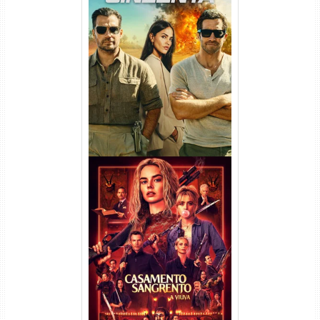
Na Zona Cinzenta Torrent
(2026) WEB-DL 1080p/4K
Dual Áudio
Casamento Sangrento: A
Viúva Torrent (2026) WEB-DL
720p/1080p/4K Dual Áudio