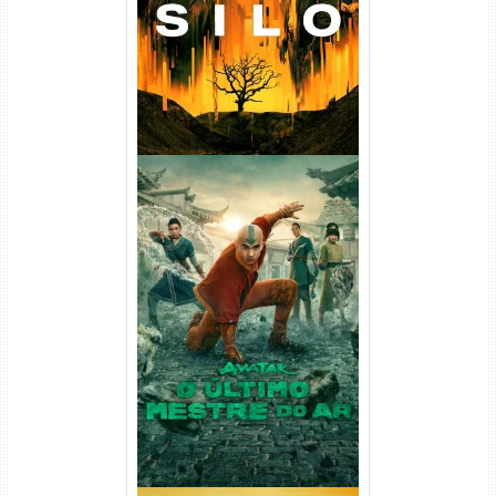
720p/1080p/4K Dual Áudio
Avatar: O Último Mestre do
Ar 2ª Temporada Torrent
(2026) WEB-DL 1080p Dual
Áudio