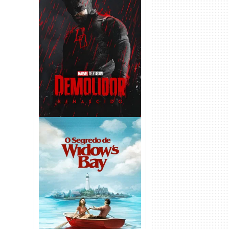
Demolidor: Renascido 2ª
Temporada (2026) WEB-DL
1080p Dual Áudio
O Segredo de Widow’s Bay
1ª Temporada Torrent (2026)
WEB-DL 1080p Dual Áudio