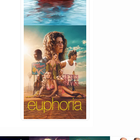
Euphoria 3ª Temporada
Torrent (2026) WEB-DL 1080p
Dual Áudio