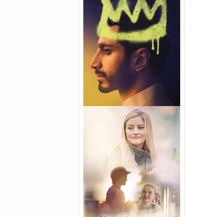
Hamlet Torrent (2026) WEB-
DL 1080p Dual Áudio
Uma Amizade para Recordar
Torrent (2025) WEB-DL 1080p
Dual Áudio