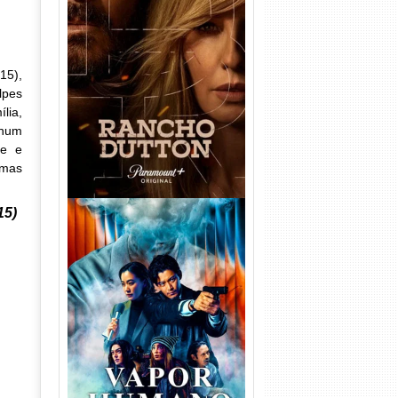
Rancho Dutton 1ª
Temporada Torrent (2026)
15),
WEB-DL 1080p Dual Áudio
lpes
lia,
 num
te e
omas
15)
Vapor Humano 1ª Temporada
Torrent (2026) WEB-DL 1080p
Dual Áudio