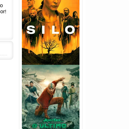
no
or!
Silo 1ª Temporada Torrent
(2023) WEB-DL
720p/1080p/4K Dual Áudio
Avatar: O Último Mestre do
Ar 2ª Temporada Torrent
(2026) WEB-DL 1080p Dual
Áudio