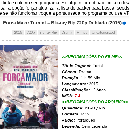
o link e cole no seu programa! Se algum torrent não inicia o d
usar a opção forçar atualizar a lista de tracker para buscar seed
e se não funcionar troque a porta usada no programa ou use V
Força Maior Torrent – Blu-ray Rip 720p Dublado (2015)
2015
720p
Blu-ray Rip
Drama
Filmes
Uncategorized
>>INFORMAÇÕES DO FILME<<
Título Original:
Turist
Gênero:
Drama
Duração:
1 h 59 Min.
Lançamento:
2015
Classificação:
12 Anos
IMDb:
7.4
>>INFORMAÇÕES DO ARQUIVO<<
Qualidade:
Blu-ray Rip
Formato:
MKV
Áudio:
Português
Legenda:
Sem Legenda