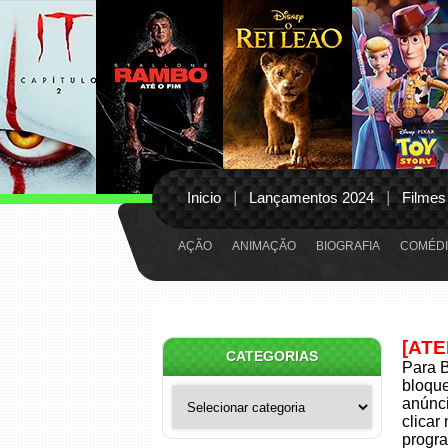
Inicio
Lançamentos 2024
Filmes
AÇÃO
ANIMAÇÃO
BIOGRAFIA
COMÉDI
[AT
CATEGORIAS
Para B
bloqu
Categorias
anúnci
clicar
progra