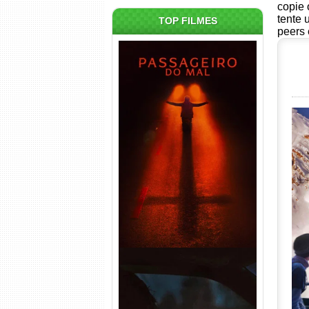
copie 
tente 
TOP FILMES
peers 
Passageiro do Mal Torrent
(2026) WEB-DL 1080p Dual
Áudio