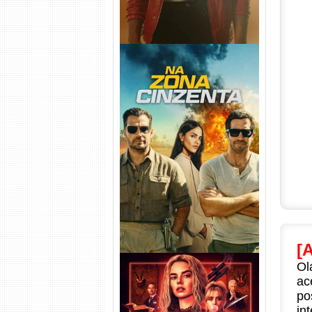
Na Zona Cinzenta Torrent
(2026) WEB-DL 1080p/4K
Dual Áudio
[
Ol
ac
po
in