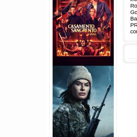
Ro
Go
Casamento Sangrento: A
Ba
Viúva Torrent (2026) WEB-DL
PR
720p/1080p/4K Dual Áudio
co
Balística Torrent (2025) WEB-
DL 1080p Dual Áudio