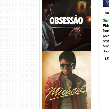
Obsessão Torrent (2026)
Ta
WEB-DL 1080p/4K Dual
Áudio
Si
Ebb
fra
poi
res
ame
dur
Tr
Michael Torrent (2026) WEB-
DL 1080p/4K Dual Áudio