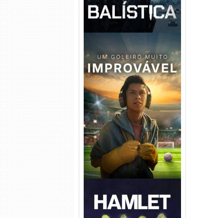
Um Goleiro Muito Improvável
Torrent (2026) WEB-DL 1080p
Dual Áudio