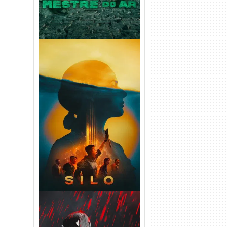
Silo 2ª Temporada (2024)
WEB-DL 1080p Dual Áudio