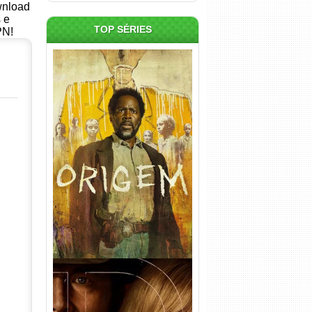
ownload
s e
TOP SÉRIES
PN!
Origem 4ª Temporada Torrent
(2026) WEB-DL 1080p/4K
Dual Áudio