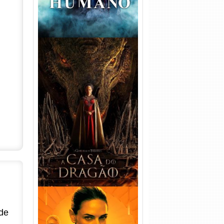
A Casa do Dragão 1ª
Temporada Torrent (2022)
WEB-DL 720p/1080p Dual
Áudio
de