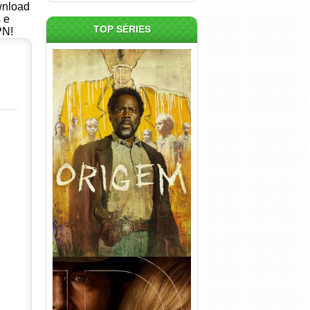
ownload
s e
TOP SÉRIES
PN!
Origem 4ª Temporada Torrent
(2026) WEB-DL 1080p/4K
Dual Áudio