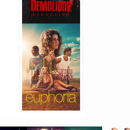
Euphoria 3ª Temporada
Torrent (2026) WEB-DL 1080p
Dual Áudio