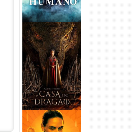
A Casa do Dragão 1ª
Temporada Torrent (2022)
WEB-DL 720p/1080p Dual
Áudio