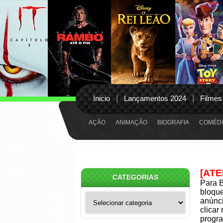
Inicio
Lançamentos 2024
Filmes
AÇÃO
ANIMAÇÃO
BIOGRAFIA
COMÉDI
[AT
CATEGORIAS
Para B
bloqu
Categorias
anúnci
clicar
progra