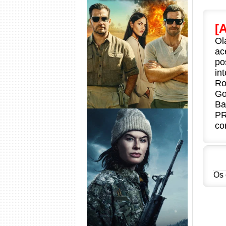
Na Zona Cinzenta Torrent
[
(2026) WEB-DL 1080p/4K
Ol
Dual Áudio
ac
po
in
Ro
Go
Ba
PR
co
Os 
Balística Torrent (2025) WEB-
DL 1080p Dual Áudio