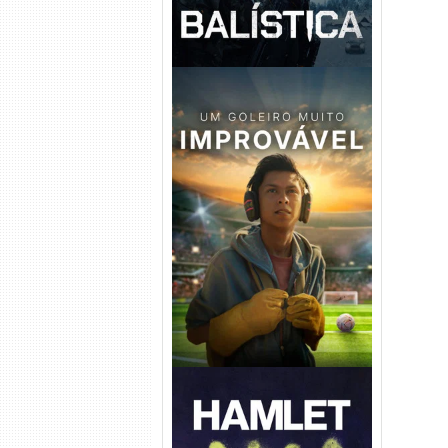
Um Goleiro Muito Improvável
Torrent (2026) WEB-DL 1080p
Dual Áudio