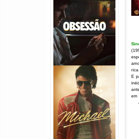
Obsessão Torrent (2026)
WEB-DL 1080p/4K Dual
Áudio
Sin
(19
esp
amo
ric
E p
iné
ant
em 
Michael Torrent (2026) WEB-
DL 1080p/4K Dual Áudio