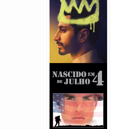
Hamlet Torrent (2026) WEB-
DL 1080p Dual Áudio
Nascido em 4 de Julho
Torrent (1989) WEB-DL 1080p
Dual Áudio