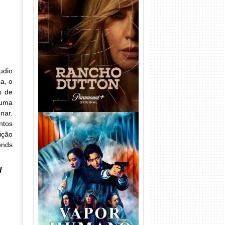
Rancho Dutton 1ª
Temporada Torrent (2026)
WEB-DL 1080p Dual Áudio
udio
a, o
s de
 uma
nar.
ntos
ição
ends
l
Vapor Humano 1ª Temporada
Torrent (2026) WEB-DL 1080p
Dual Áudio