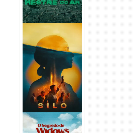
Silo 2ª Temporada (2024)
WEB-DL 1080p Dual Áudio