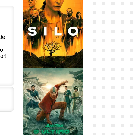
Silo 1ª Temporada Torrent
(2023) WEB-DL
720p/1080p/4K Dual Áudio
de
no
or!
Avatar: O Último Mestre do
Ar 2ª Temporada Torrent
(2026) WEB-DL 1080p Dual
Áudio