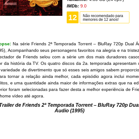
IMDb:
9.0
12
Não recomendado para
menores de 12 anos!
opse:
Na série Friends 2ª Temporada Torrent – BluRay 720p Dual Á
95), Acompanhando seus personagens favoritos na alegria e na tristez
ectador de Friends selou com a série um dos mais duradores caso
r da história da TV. Os quatro discos da 2a. temporada apresentam
a variedade de divertimento que só esses seis amigos sabem proporcio
ara tornar a relação ainda melhor, cada episódio agora inclui mome
ditos, e uma quantidade ainda maior de informações extras que na ed
erior foram selecionadas para fazer desta a melhor experiência de Fri
home vídeo até agora.
Trailer de Friends 2ª Temporada Torrent – BluRay 720p Dua
Áudio (1995)