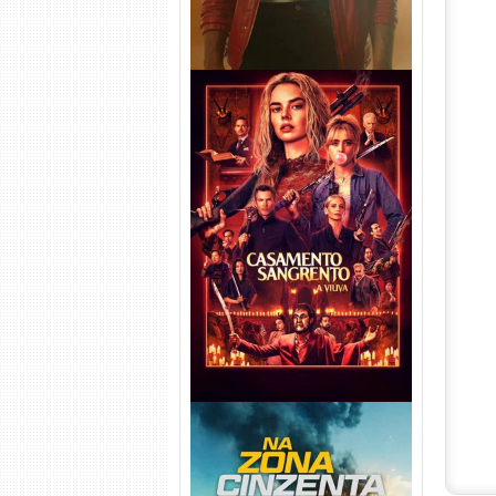
Casamento Sangrento: A
Viúva Torrent (2026) WEB-DL
720p/1080p/4K Dual Áudio