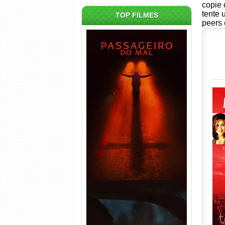
copie 
tente 
TOP FILMES
peers 
Passageiro do Mal Torrent
(2026) WEB-DL 1080p Dual
Áudio