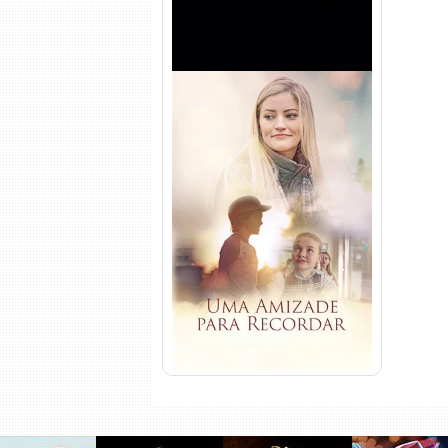
Uma Amizade para Recordar
Torrent (2025) WEB-DL 1080p
Dual Áudio