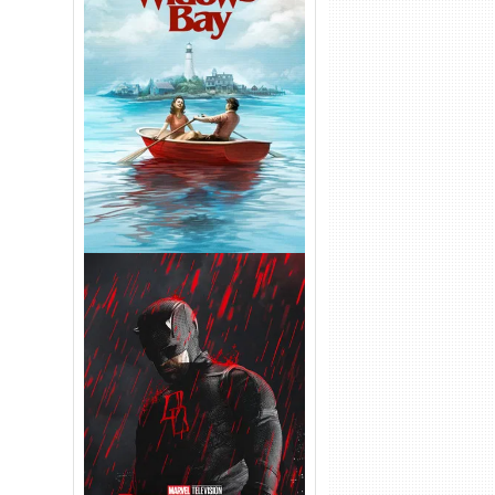
O Segredo de Widow’s Bay
1ª Temporada Torrent (2026)
WEB-DL 1080p Dual Áudio
Demolidor: Renascido 2ª
Temporada (2026) WEB-DL
1080p Dual Áudio