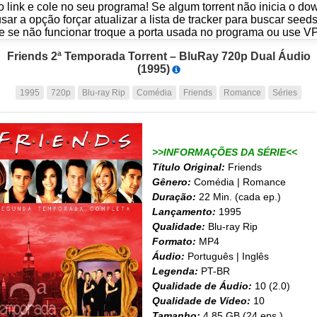
o link e cole no seu programa! Se algum torrent não inicia o d
usar a opção forçar atualizar a lista de tracker para buscar seed
e se não funcionar troque a porta usada no programa ou use V
Friends 2ª Temporada Torrent – BluRay 720p Dual Áudio
(1995)
1995
720p
Blu-ray Rip
Comédia
Friends
Romance
Séries
>>INFORMAÇÕES DA SÉRIE<<
Título Original:
Friends
Gênero:
Comédia | Romance
Duração:
22 Min. (cada ep.)
Lançamento:
1995
Qualidade:
Blu-ray Rip
Formato:
MP4
Áudio:
Português | Inglês
Legenda:
PT-BR
Qualidade de Áudio:
10 (2.0)
Qualidade de Vídeo:
10
Tamanho:
4.85 GB (24 eps.)