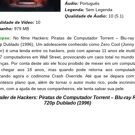
Áudio:
Português
Legenda:
Sem Legenda
Qualidade de Áudio:
10 (5.1)
lidade de Vídeo:
10
manho:
979 MB
nopse:
No filme Hackers: Piratas de Computador Torrent – Blu-ray
p Dublado (1996), Um adolescente conhecido como Zero Cool (Jonny
ler) é uma lenda entre os hackers, pois com apenas 11 anos ele inutil
7 computadores em Wall Street, provocando um caos total no mundo
anças. Por conta deste ato ele ficou proibido de mexer em um comput
 chegar aos 18 anos, mas quando pode retorna aos computad
lizando agora o codinome Crash Override. Até que se depara co
antesco plano que, além de tornar o autor muito rico, pode incriminá
im, com a ajuda de seus companheiros, ele tenta salvar sua pele.
ailer de Hackers: Piratas de Computador Torrent – Blu-ray 
720p Dublado (1996)