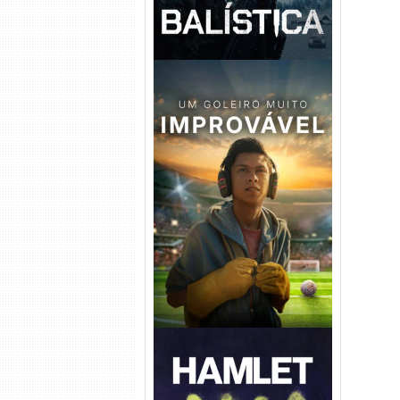
Um Goleiro Muito Improvável
Torrent (2026) WEB-DL 1080p
Dual Áudio