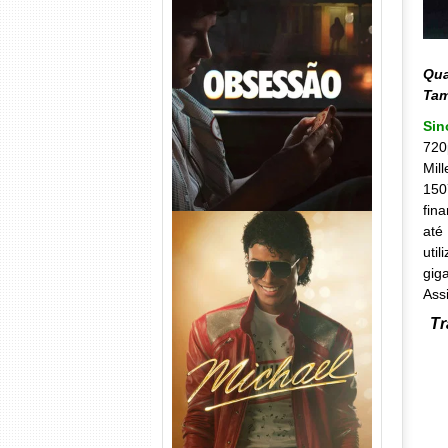
Obsessão Torrent (2026)
WEB-DL 1080p/4K Dual
Qua
Áudio
Ta
Si
720
Mil
150
fin
até
uti
gig
Ass
Tr
Michael Torrent (2026) WEB-
DL 1080p/4K Dual Áudio