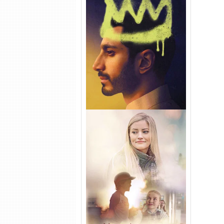
Hamlet Torrent (2026) WEB-
DL 1080p Dual Áudio
Uma Amizade para Recordar
Torrent (2025) WEB-DL 1080p
Dual Áudio