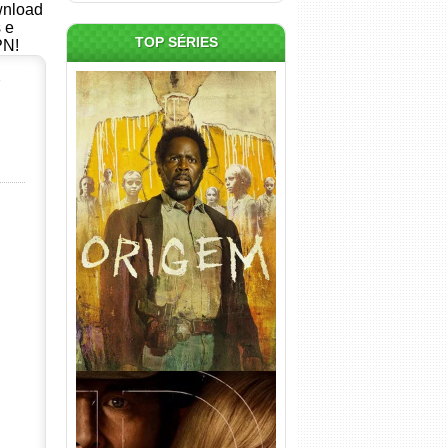
ownload
s e
TOP SÉRIES
PN!
p
Origem 4ª Temporada Torrent
(2026) WEB-DL 1080p/4K
Dual Áudio