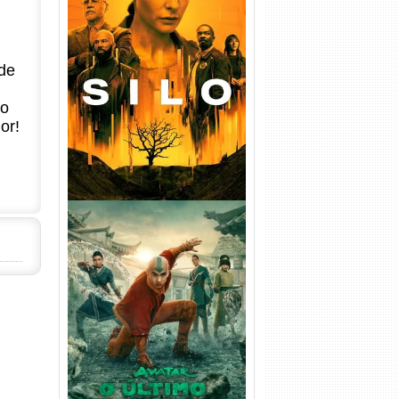
Silo 1ª Temporada Torrent
(2023) WEB-DL
de
720p/1080p/4K Dual Áudio
no
or!
Avatar: O Último Mestre do
Ar 2ª Temporada Torrent
(2026) WEB-DL 1080p Dual
Áudio