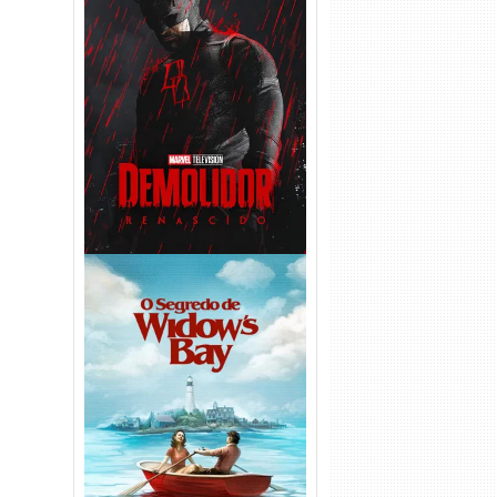
Demolidor: Renascido 2ª
Temporada (2026) WEB-DL
1080p Dual Áudio
O Segredo de Widow’s Bay
1ª Temporada Torrent (2026)
WEB-DL 1080p Dual Áudio