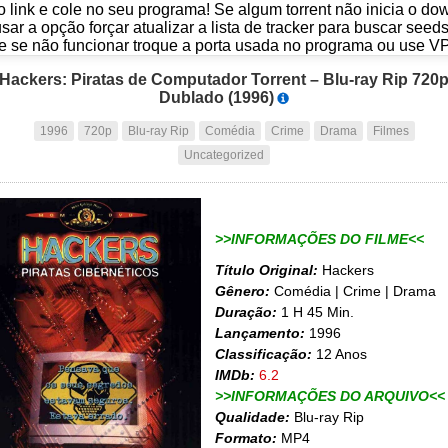
o link e cole no seu programa! Se algum torrent não inicia o d
usar a opção forçar atualizar a lista de tracker para buscar seed
e se não funcionar troque a porta usada no programa ou use V
Hackers: Piratas de Computador Torrent – Blu-ray Rip 720
Dublado (1996)
1996
720p
Blu-ray Rip
Comédia
Crime
Drama
Filmes
Uncategorized
>>INFORMAÇÕES DO FILME<<
Título Original:
Hackers
Gênero:
Comédia | Crime | Drama
Duração:
1 H 45 Min.
Lançamento:
1996
Classificação:
12 Anos
IMDb:
6.2
>>INFORMAÇÕES DO ARQUIVO<<
Qualidade:
Blu-ray Rip
Formato:
MP4