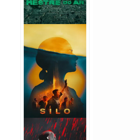
Silo 2ª Temporada (2024)
WEB-DL 1080p Dual Áudio