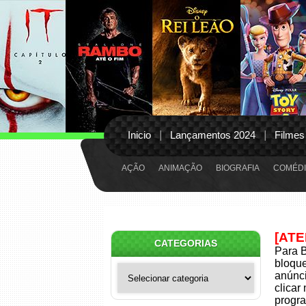
Inicio
Lançamentos 2024
Filmes
AÇÃO
ANIMAÇÃO
BIOGRAFIA
COMÉDI
[AT
CATEGORIAS
Para B
bloqu
Categorias
anúnci
clicar
progra