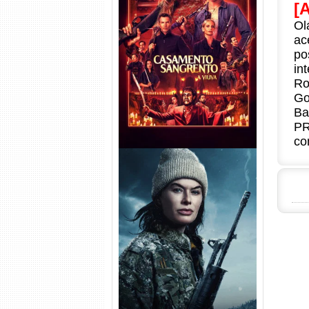
[
Ol
Casamento Sangrento: A
ac
Viúva Torrent (2026) WEB-DL
po
720p/1080p/4K Dual Áudio
in
Ro
Go
Ba
PR
co
Balística Torrent (2025) WEB-
DL 1080p Dual Áudio