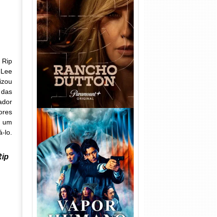
Rancho Dutton 1ª
Temporada Torrent (2026)
WEB-DL 1080p Dual Áudio
 Rip
 Lee
izou
 das
ador
ores
m um
-lo.
Rip
Vapor Humano 1ª Temporada
Torrent (2026) WEB-DL 1080p
Dual Áudio