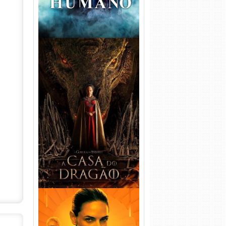
A Casa do Dragão 1ª
Temporada Torrent (2022)
WEB-DL 720p/1080p Dual
Áudio