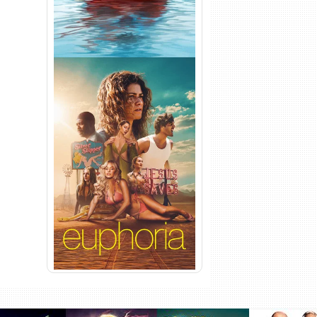
Euphoria 3ª Temporada
Torrent (2026) WEB-DL 1080p
Dual Áudio