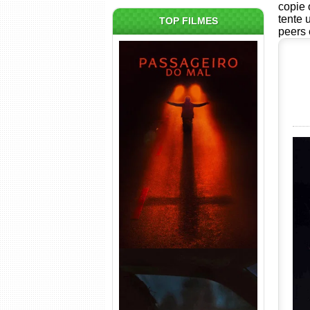
copie 
tente 
TOP FILMES
peers 
Passageiro do Mal Torrent
(2026) WEB-DL 1080p Dual
Áudio