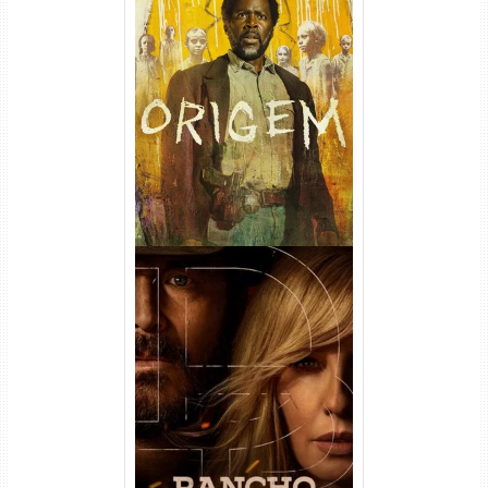
Origem 4ª Temporada Torrent
(2026) WEB-DL 1080p/4K
Dual Áudio
Rancho Dutton 1ª
Temporada Torrent (2026)
WEB-DL 1080p Dual Áudio