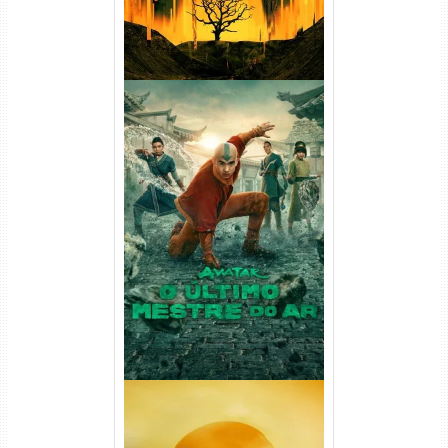
Avatar: O Último Mestre do
Ar 2ª Temporada Torrent
(2026) WEB-DL 1080p Dual
Áudio