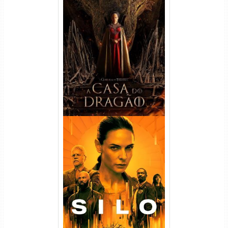
A Casa do Dragão 1ª
Temporada Torrent (2022)
WEB-DL 720p/1080p Dual
Áudio
Silo 1ª Temporada Torrent
(2023) WEB-DL
720p/1080p/4K Dual Áudio