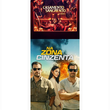
Viúva Torrent (2026) WEB-DL
720p/1080p/4K Dual Áudio
Na Zona Cinzenta Torrent
(2026) WEB-DL 1080p/4K
Dual Áudio