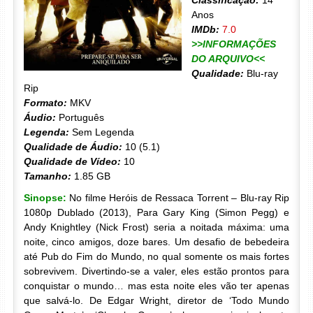
Classificação:
14
Anos
IMDb:
7.0
>>INFORMAÇÕES
DO ARQUIVO<<
Qualidade:
Blu-ray
Rip
Formato:
MKV
Áudio:
Português
Legenda:
Sem Legenda
Qualidade de Áudio:
10 (5.1)
Qualidade de Vídeo:
10
Tamanho:
1.85 GB
Sinopse:
No filme Heróis de Ressaca Torrent – Blu-ray Rip
1080p Dublado (2013), Para Gary King (Simon Pegg) e
Andy Knightley (Nick Frost) seria a noitada máxima: uma
noite, cinco amigos, doze bares. Um desafio de bebedeira
até Pub do Fim do Mundo, no qual somente os mais fortes
sobrevivem. Divertindo-se a valer, eles estão prontos para
conquistar o mundo… mas esta noite eles vão ter apenas
que salvá-lo. De Edgar Wright, diretor de ‘Todo Mundo