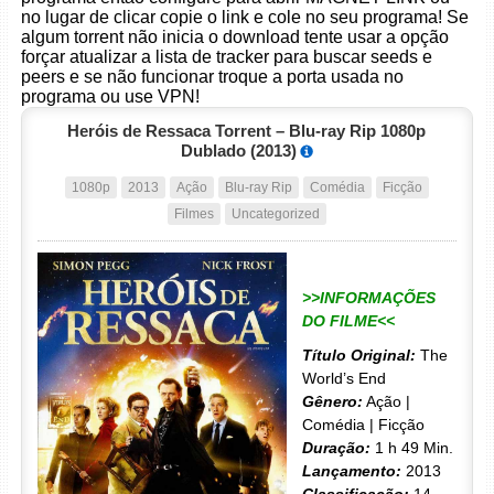
no lugar de clicar copie o link e cole no seu programa! Se
algum torrent não inicia o download tente usar a opção
forçar atualizar a lista de tracker para buscar seeds e
peers e se não funcionar troque a porta usada no
programa ou use VPN!
Heróis de Ressaca Torrent – Blu-ray Rip 1080p
Dublado (2013)
1080p
2013
Ação
Blu-ray Rip
Comédia
Ficção
Filmes
Uncategorized
>>INFORMAÇÕES
DO FILME<<
Título Original:
The
World’s End
Gênero:
Ação |
Comédia | Ficção
Duração:
1 h 49 Min.
Lançamento:
2013