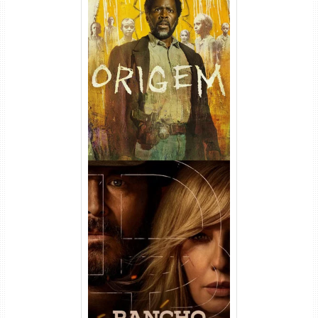
Origem 4ª Temporada Torrent
(2026) WEB-DL 1080p/4K
Dual Áudio
Rancho Dutton 1ª
Temporada Torrent (2026)
WEB-DL 1080p Dual Áudio