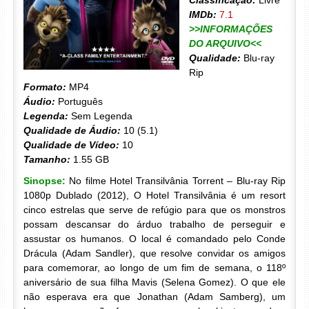
Classificação:
Livre
IMDb:
7.1
>>INFORMAÇÕES
DO ARQUIVO<<
Qualidade:
Blu-ray
Rip
Formato:
MP4
Áudio:
Português
Legenda:
Sem Legenda
Qualidade de Áudio:
10 (5.1)
Qualidade de Vídeo:
10
Tamanho:
1.55 GB
Sinopse:
No filme Hotel Transilvânia Torrent – Blu-ray Rip
1080p Dublado (2012), O Hotel Transilvânia é um resort
cinco estrelas que serve de refúgio para que os monstros
possam descansar do árduo trabalho de perseguir e
assustar os humanos. O local é comandado pelo Conde
Drácula (Adam Sandler), que resolve convidar os amigos
para comemorar, ao longo de um fim de semana, o 118º
aniversário de sua filha Mavis (Selena Gomez). O que ele
não esperava era que Jonathan (Adam Samberg), um