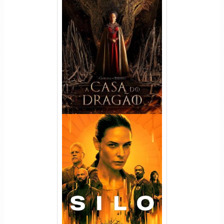
A Casa do Dragão 1ª
Temporada Torrent (2022)
WEB-DL 720p/1080p Dual
Áudio
Silo 1ª Temporada Torrent
(2023) WEB-DL
720p/1080p/4K Dual Áudio