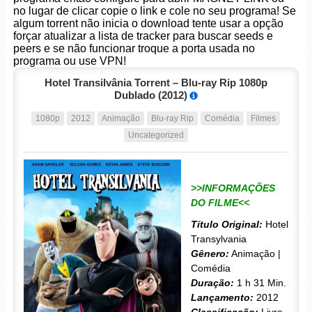
no lugar de clicar copie o link e cole no seu programa! Se
algum torrent não inicia o download tente usar a opção
forçar atualizar a lista de tracker para buscar seeds e
peers e se não funcionar troque a porta usada no
programa ou use VPN!
Hotel Transilvânia Torrent – Blu-ray Rip 1080p
Dublado (2012)
1080p
2012
Animação
Blu-ray Rip
Comédia
Filmes
Uncategorized
>>INFORMAÇÕES
DO FILME<<
Título Original:
Hotel
Transylvania
Gênero:
Animação |
Comédia
Duração:
1 h 31 Min.
Lançamento:
2012