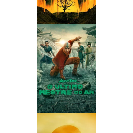
Avatar: O Último Mestre do
Ar 2ª Temporada Torrent
(2026) WEB-DL 1080p Dual
Áudio