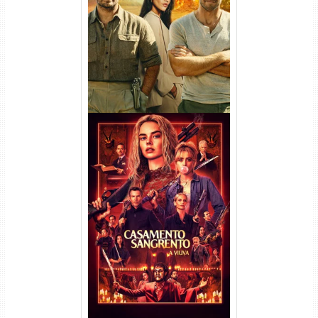
(2026) WEB-DL 1080p/4K
Dual Áudio
Casamento Sangrento: A
Viúva Torrent (2026) WEB-DL
720p/1080p/4K Dual Áudio