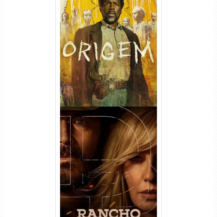
Origem 4ª Temporada Torrent
(2026) WEB-DL 1080p/4K
Dual Áudio
Rancho Dutton 1ª
Temporada Torrent (2026)
WEB-DL 1080p Dual Áudio