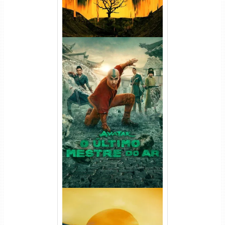
Avatar: O Último Mestre do
Ar 2ª Temporada Torrent
(2026) WEB-DL 1080p Dual
Áudio