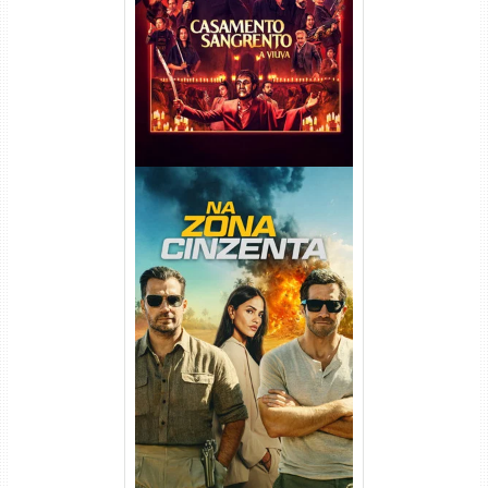
Viúva Torrent (2026) WEB-DL
720p/1080p/4K Dual Áudio
Na Zona Cinzenta Torrent
(2026) WEB-DL 1080p/4K
Dual Áudio