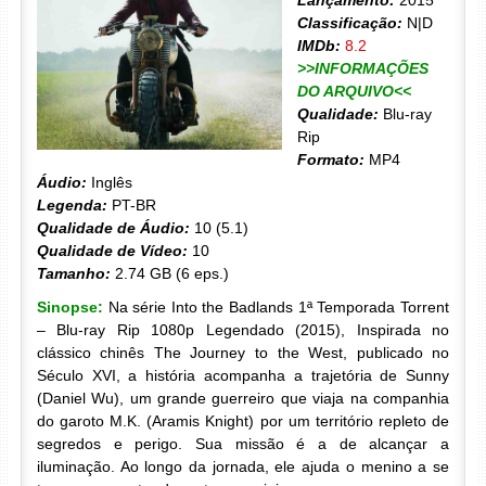
Lançamento:
2015
Classificação:
N|D
IMDb:
8.2
>>INFORMAÇÕES
DO ARQUIVO<<
Qualidade:
Blu-ray
Rip
Formato:
MP4
Áudio:
Inglês
Legenda:
PT-BR
Qualidade de Áudio:
10 (5.1)
Qualidade de Vídeo:
10
Tamanho:
2.74 GB (6 eps.)
Sinopse:
Na série Into the Badlands 1ª Temporada Torrent
– Blu-ray Rip 1080p Legendado (2015), Inspirada no
clássico chinês The Journey to the West, publicado no
Século XVI, a história acompanha a trajetória de Sunny
(Daniel Wu), um grande guerreiro que viaja na companhia
do garoto M.K. (Aramis Knight) por um território repleto de
segredos e perigo. Sua missão é a de alcançar a
iluminação. Ao longo da jornada, ele ajuda o menino a se