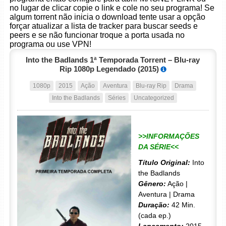
no lugar de clicar copie o link e cole no seu programa! Se
algum torrent não inicia o download tente usar a opção
forçar atualizar a lista de tracker para buscar seeds e
peers e se não funcionar troque a porta usada no
programa ou use VPN!
Into the Badlands 1ª Temporada Torrent – Blu-ray
Rip 1080p Legendado (2015)
1080p
2015
Ação
Aventura
Blu-ray Rip
Drama
Into the Badlands
Séries
Uncategorized
>>INFORMAÇÕES
DA SÉRIE<<
Título Original:
Into
the Badlands
Gênero:
Ação |
Aventura | Drama
Duração:
42 Min.
(cada ep.)