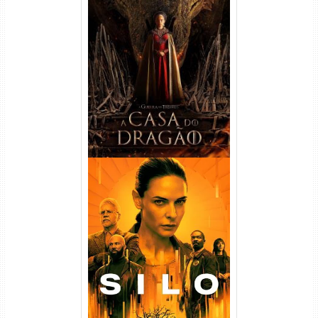
A Casa do Dragão 1ª
Temporada Torrent (2022)
WEB-DL 720p/1080p Dual
Áudio
Silo 1ª Temporada Torrent
(2023) WEB-DL
720p/1080p/4K Dual Áudio