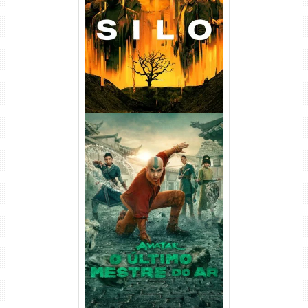
(2023) WEB-DL
720p/1080p/4K Dual Áudio
Avatar: O Último Mestre do
Ar 2ª Temporada Torrent
(2026) WEB-DL 1080p Dual
Áudio