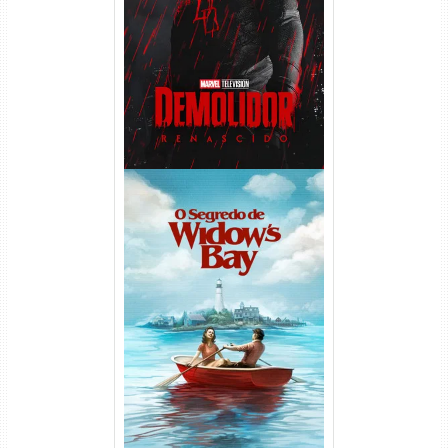
Demolidor: Renascido 2ª
Temporada (2026) WEB-DL
1080p Dual Áudio
O Segredo de Widow’s Bay
1ª Temporada Torrent (2026)
WEB-DL 1080p Dual Áudio