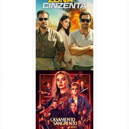
Na Zona Cinzenta Torrent
(2026) WEB-DL 1080p/4K
Dual Áudio
Casamento Sangrento: A
Viúva Torrent (2026) WEB-DL
720p/1080p/4K Dual Áudio