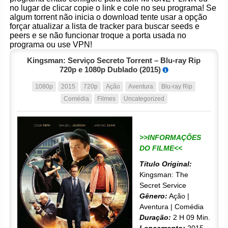
no lugar de clicar copie o link e cole no seu programa! Se
algum torrent não inicia o download tente usar a opção
forçar atualizar a lista de tracker para buscar seeds e
peers e se não funcionar troque a porta usada no
programa ou use VPN!
Kingsman: Serviço Secreto Torrent – Blu-ray Rip
720p e 1080p Dublado (2015)
1080p
2015
720p
Ação
Aventura
Blu-ray Rip
Comédia
Filmes
Uncategorized
>>INFORMAÇÕES
DO FILME<<
Título Original:
Kingsman: The
Secret Service
Gênero:
Ação |
Aventura | Comédia
Duração:
2 H 09 Min.