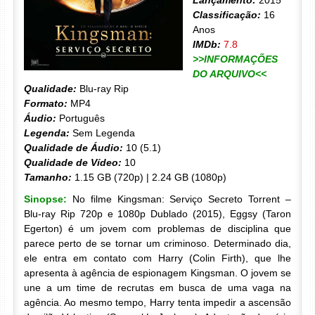
Lançamento:
2015
Classificação:
16
Anos
IMDb:
7.8
>>INFORMAÇÕES
DO ARQUIVO<<
Qualidade:
Blu-ray Rip
Formato:
MP4
Áudio:
Português
Legenda:
Sem Legenda
Qualidade de Áudio:
10 (5.1)
Qualidade de Vídeo:
10
Tamanho:
1.15 GB (720p) | 2.24 GB (1080p)
Sinopse:
No filme Kingsman: Serviço Secreto Torrent –
Blu-ray Rip 720p e 1080p Dublado (2015), Eggsy (Taron
Egerton) é um jovem com problemas de disciplina que
parece perto de se tornar um criminoso. Determinado dia,
ele entra em contato com Harry (Colin Firth), que lhe
apresenta à agência de espionagem Kingsman. O jovem se
une a um time de recrutas em busca de uma vaga na
agência. Ao mesmo tempo, Harry tenta impedir a ascensão