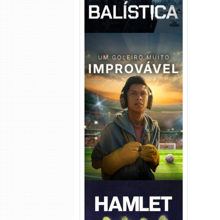
Um Goleiro Muito Improvável
Torrent (2026) WEB-DL 1080p
Dual Áudio