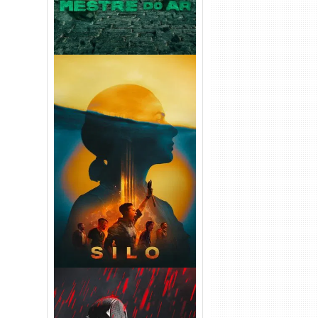
Silo 2ª Temporada (2024)
WEB-DL 1080p Dual Áudio