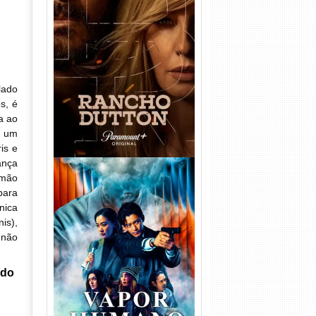
Rancho Dutton 1ª
Temporada Torrent (2026)
WEB-DL 1080p Dual Áudio
lado
s, é
a ao
o um
is e
ança
rmão
para
nica
is),
 não
Vapor Humano 1ª Temporada
Torrent (2026) WEB-DL 1080p
ado
Dual Áudio