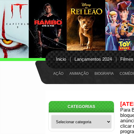
Inicio
Lançamentos 2024
Filmes
AÇÃO
ANIMAÇÃO
BIOGRAFIA
COMÉDI
[AT
CATEGORIAS
Para B
bloqu
Categorias
anúnci
clicar
progra