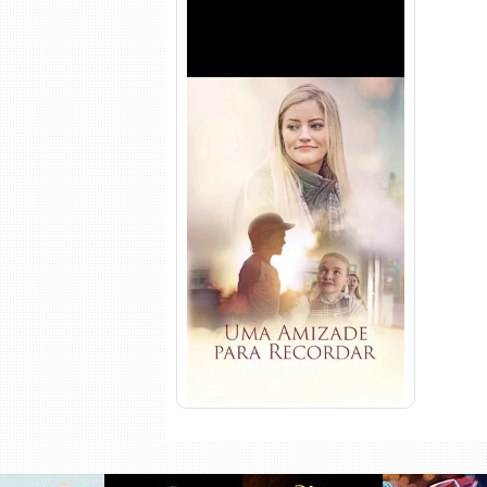
Uma Amizade para Recordar
Torrent (2025) WEB-DL 1080p
Dual Áudio