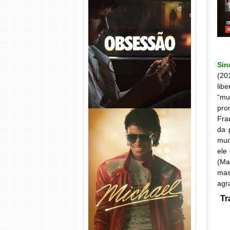
Obsessão Torrent (2026)
WEB-DL 1080p/4K Dual
Áudio
Si
(20
lib
“mu
pro
Fra
da 
mud
ele
(Ma
mas
Michael Torrent (2026) WEB-
agr
DL 1080p/4K Dual Áudio
Tr