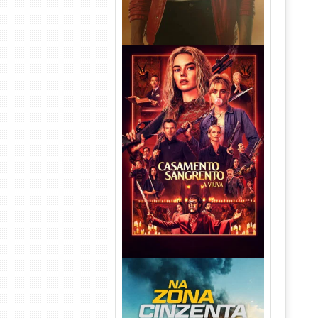
Casamento Sangrento: A
Viúva Torrent (2026) WEB-DL
720p/1080p/4K Dual Áudio