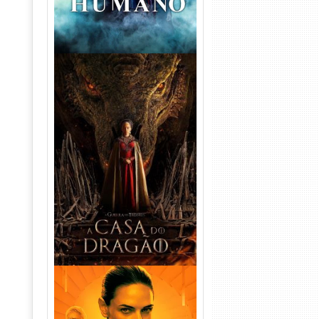
A Casa do Dragão 1ª
Temporada Torrent (2022)
WEB-DL 720p/1080p Dual
Áudio