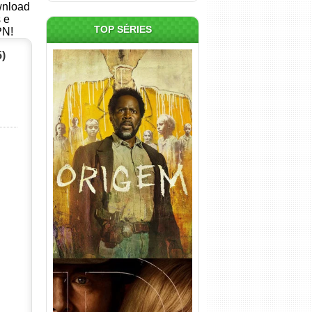
ownload
s e
TOP SÉRIES
PN!
)
Origem 4ª Temporada Torrent
(2026) WEB-DL 1080p/4K
Dual Áudio