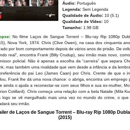
Áudio:
Português
Legenda:
Sem Legenda
Qualidade de Áudio:
10 (5.1)
Qualidade de Vídeo:
10
Tamanho:
1.98 GB
nopse:
No filme Laços de Sangue Torrent – Blu-ray Rip 1080p Dub
15), Nova York, 1974. Chris (Clive Owen), na casa dos cinquenta ano
erado por bom comportamento depois de vários anos de prisão. De volt
ndo real”, encontra Frank (Billy Crudup), seu irmão mais novo, com
missor policial. Não é apenas a escolha da “carreira” que separa Chr
nk, mas também uma rivalidade que vem desde a infância e da lembr
preferência do pai Leo (James Caan) por Chris. Crente de que o i
ou, Frank lhe dá uma nova chance: o abriga, encontra um emprego 
 e ainda o ajuda a reconectar-se com seus filhos e sua ex-mulher, Mo
rion Cotillard). Chris começa uma relação com a bela Natalie (Mila Kun
 logo se vê mergulhado mais uma vez no mundo do crime, o que
adará seu irmão.
ailer de Laços de Sangue Torrent – Blu-ray Rip 1080p Dubl
(2015)