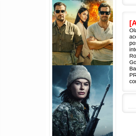
Na Zona Cinzenta Torrent
(2026) WEB-DL 1080p/4K
[
Dual Áudio
Ol
ac
po
in
Ro
Go
Ba
PR
co
Balística Torrent (2025) WEB-
DL 1080p Dual Áudio