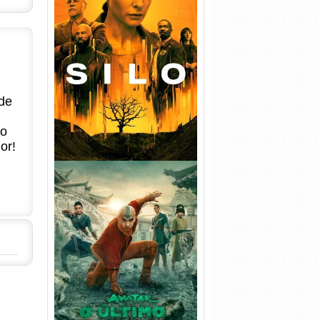
Silo 1ª Temporada Torrent
(2023) WEB-DL
720p/1080p/4K Dual Áudio
de
no
or!
Avatar: O Último Mestre do
Ar 2ª Temporada Torrent
(2026) WEB-DL 1080p Dual
Áudio