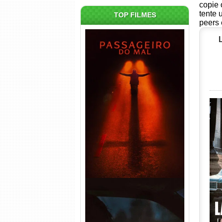
copie 
tente 
TOP FILMES
peers 
Passageiro do Mal Torrent
(2026) WEB-DL 1080p Dual
Áudio