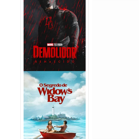
Demolidor: Renascido 2ª
Temporada (2026) WEB-DL
1080p Dual Áudio
O Segredo de Widow’s Bay
1ª Temporada Torrent (2026)
WEB-DL 1080p Dual Áudio