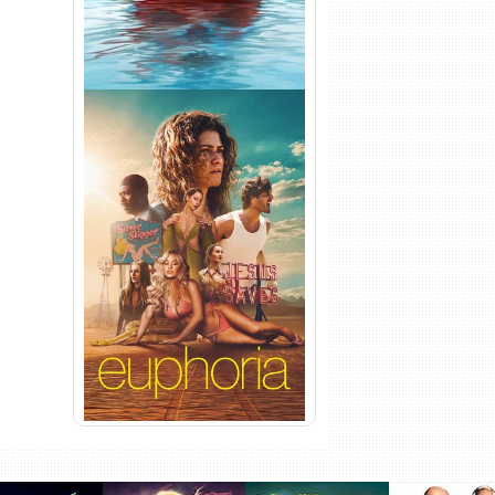
Euphoria 3ª Temporada
Torrent (2026) WEB-DL 1080p
Dual Áudio