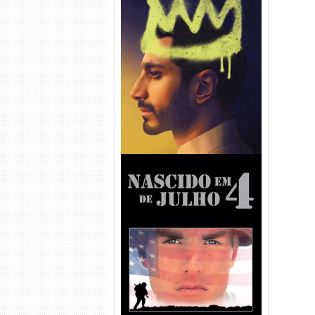
Hamlet Torrent (2026) WEB-
DL 1080p Dual Áudio
Nascido em 4 de Julho
Torrent (1989) WEB-DL 1080p
Dual Áudio