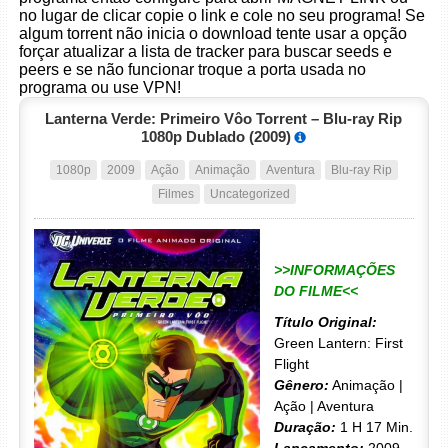
no lugar de clicar copie o link e cole no seu programa! Se
algum torrent não inicia o download tente usar a opção
forçar atualizar a lista de tracker para buscar seeds e
peers e se não funcionar troque a porta usada no
programa ou use VPN!
Lanterna Verde: Primeiro Vôo Torrent – Blu-ray Rip
1080p Dublado (2009)
1080p
2009
Ação
Animação
Aventura
Blu-ray Rip
Filmes
Uncategorized
>>INFORMAÇÕES
DO FILME<<
Título Original:
Green Lantern: First
Flight
Gênero:
Animação |
Ação | Aventura
Duração:
1 H 17 Min.