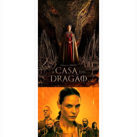
A Casa do Dragão 1ª
Temporada Torrent (2022)
WEB-DL 720p/1080p Dual
Áudio
Silo 1ª Temporada Torrent
(2023) WEB-DL