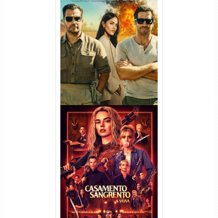
Na Zona Cinzenta Torrent
(2026) WEB-DL 1080p/4K
Dual Áudio
Casamento Sangrento: A
Viúva Torrent (2026) WEB-DL
720p/1080p/4K Dual Áudio