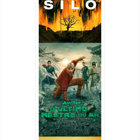
720p/1080p/4K Dual Áudio
Avatar: O Último Mestre do
Ar 2ª Temporada Torrent
(2026) WEB-DL 1080p Dual
Áudio