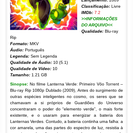
Lançamento:
2009
Classificação:
Livre
IMDb:
7.2
>>INFORMAÇÕES
DO ARQUIVO<<
Qualidade:
Blu-ray
Rip
Formato:
MKV
Áudio:
Português
Legenda:
Sem Legenda
Qualidade de Áudio:
10 (5.1)
Qualidade de Vídeo:
10
Tamanho:
1.21 GB
Sinopse:
No filme Lanterna Verde: Primeiro Vôo Torrent –
Blu-ray Rip 1080p Dublado (2009), Antes do surgimento de
outras espécies inteligentes no cosmo, os seres que se
chamavam a si próprios de Guardiões do Universo
concentraram o poder do “elemento verde”, o mais forte
existente, e o usaram para energizar a bateria dos
Lanternas Verdes. Contudo, a bateria continha uma falha: a
cor amarela, uma das partes do espectro de luz, resistia à