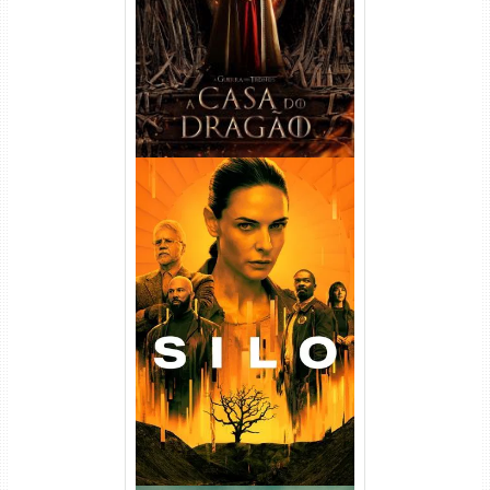
WEB-DL 720p/1080p Dual
Áudio
Silo 1ª Temporada Torrent
(2023) WEB-DL
720p/1080p/4K Dual Áudio