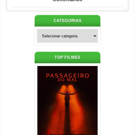
CATEGORIAS
Categorias
TOP FILMES
Passageiro do Mal Torrent
(2026) WEB-DL 1080p Dual
Áudio