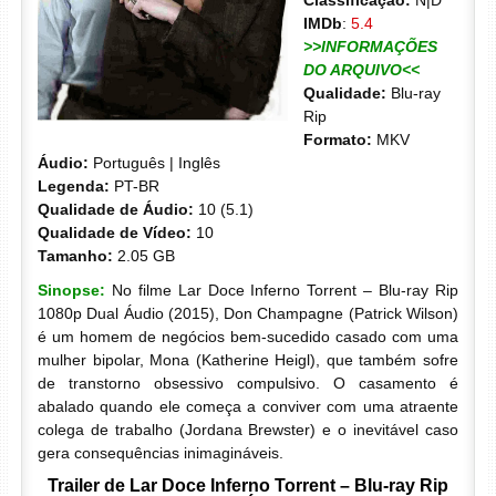
Classificação:
N|D
IMDb
:
5.4
>>INFORMAÇÕES
DO ARQUIVO<<
Qualidade:
Blu-ray
Rip
Formato:
MKV
Áudio:
Português | Inglês
Legenda:
PT-BR
Qualidade de Áudio:
10 (5.1)
Qualidade de Vídeo:
10
Tamanho:
2.05 GB
Sinopse:
No filme Lar Doce Inferno Torrent – Blu-ray Rip
1080p Dual Áudio (2015), Don Champagne (Patrick Wilson)
é um homem de negócios bem-sucedido casado com uma
mulher bipolar, Mona (Katherine Heigl), que também sofre
de transtorno obsessivo compulsivo. O casamento é
abalado quando ele começa a conviver com uma atraente
colega de trabalho (Jordana Brewster) e o inevitável caso
gera consequências inimagináveis.
Trailer de Lar Doce Inferno Torrent – Blu-ray Rip