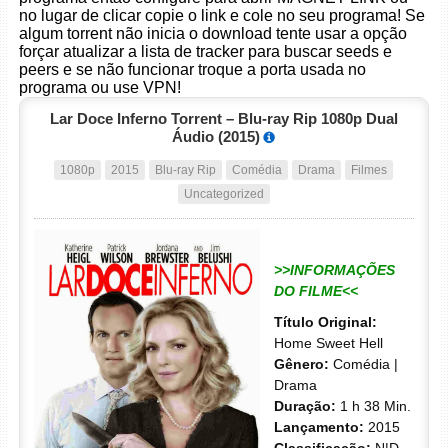
no lugar de clicar copie o link e cole no seu programa! Se
algum torrent não inicia o download tente usar a opção
forçar atualizar a lista de tracker para buscar seeds e
peers e se não funcionar troque a porta usada no
programa ou use VPN!
Lar Doce Inferno Torrent – Blu-ray Rip 1080p Dual
Áudio (2015)
1080p
2015
Blu-ray Rip
Comédia
Drama
Filmes
Uncategorized
>>INFORMAÇÕES
DO FILME<<
Título Original:
Home Sweet Hell
Gênero:
Comédia |
Drama
Duração:
1 h 38 Min.
Lançamento:
2015