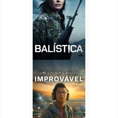
Balística Torrent (2025) WEB-
DL 1080p Dual Áudio
Um Goleiro Muito Improvável
Torrent (2026) WEB-DL 1080p
Dual Áudio